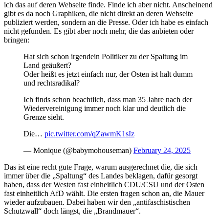
ich das auf deren Webseite finde. Finde ich aber nicht. Anscheinend
gibt es da noch Graphiken, die nicht direkt an deren Webseite
publiziert werden, sondern an die Presse. Oder ich habe es einfach
nicht gefunden. Es gibt aber noch mehr, die das anbieten oder
bringen:
Hat sich schon irgendein Politiker zu der Spaltung im
Land geäußert?
Oder heißt es jetzt einfach nur, der Osten ist halt dumm
und rechtsradikal?
Ich finds schon beachtlich, dass man 35 Jahre nach der
Wiedervereinigung immer noch klar und deutlich die
Grenze sieht.
Die…
pic.twitter.com/qZawmK1sIz
— Monique (@babymohouseman)
February 24, 2025
Das ist eine recht gute Frage, warum ausgerechnet die, die sich
immer über die „Spaltung“ des Landes beklagen, dafür gesorgt
haben, dass der Westen fast einheitlich CDU/CSU und der Osten
fast einheitlich AfD wählt. Die ersten fragen schon an, die Mauer
wieder aufzubauen. Dabei haben wir den „antifaschistischen
Schutzwall“ doch längst, die „Brandmauer“.