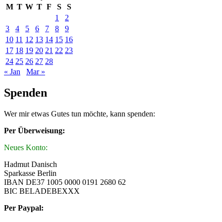
M
T
W
T
F
S
S
1
2
3
4
5
6
7
8
9
10
11
12
13
14
15
16
17
18
19
20
21
22
23
24
25
26
27
28
« Jan
Mar »
Spenden
Wer mir etwas Gutes tun möchte, kann spenden:
Per Überweisung:
Neues Konto:
Hadmut Danisch
Sparkasse Berlin
IBAN DE37 1005 0000 0191 2680 62
BIC BELADEBEXXX
Per Paypal: