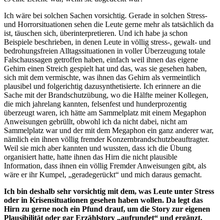
Ich wäre bei solchen Sachen vorsichtig. Gerade in solchen Stress-
und Horrorsituationen sehen die Leute gerne mehr als tatsächlich da
ist, täuschen sich, überinterpretieren. Und ich habe ja schon
Beispiele beschrieben, in denen Leute in völlig stress-, gewalt- und
bedrohungsfreien Alltagssituationen in voller Überzeugung totale
Falschaussagen getroffen haben, einfach weil ihnen das eigene
Gehirn einen Streich gespielt hat und das, was sie gesehen haben,
sich mit dem vermischte, was ihnen das Gehirn als vermeintlich
plausibel und folgerichtig dazusynthetisierte. Ich erinnere an die
Sache mit der Brandschutzübung, wo die Hälfte meiner Kollegen,
die mich jahrelang kannten, felsenfest und hunderprozentig
überzeugt waren, ich hätte am Sammelplatz mit einem Megaphon
Anweisungen gebrüllt, obwohl ich da nicht dabei, nicht am
Sammelplatz war und der mit dem Megaphon ein ganz anderer war,
nämlich ein ihnen völlig fremder Konzernbrandschutzbeauftragter.
Weil sie mich aber kannten und wussten, dass ich die Übung
organisiert hatte, hatte ihnen das Hirn die nicht plausible
Information, dass ihnen ein völlig Fremder Anweisungen gibt, als
wäre er ihr Kumpel, „geradegerückt“ und mich daraus gemacht.
Ich bin deshalb sehr vorsichtig mit dem, was Leute unter Stress
oder in Krisensituationen gesehen haben wollen. Da legt das
Hirn zu gerne noch ein Pfund drauf, um die Story zur eigenen
Plausibilität oder gar Erzählstory „aufrundet“ und ergänzt.