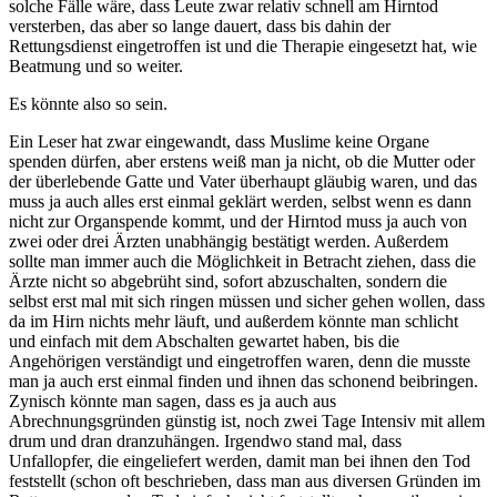
solche Fälle wäre, dass Leute zwar relativ schnell am Hirntod
versterben, das aber so lange dauert, dass bis dahin der
Rettungsdienst eingetroffen ist und die Therapie eingesetzt hat, wie
Beatmung und so weiter.
Es könnte also so sein.
Ein Leser hat zwar eingewandt, dass Muslime keine Organe
spenden dürfen, aber erstens weiß man ja nicht, ob die Mutter oder
der überlebende Gatte und Vater überhaupt gläubig waren, und das
muss ja auch alles erst einmal geklärt werden, selbst wenn es dann
nicht zur Organspende kommt, und der Hirntod muss ja auch von
zwei oder drei Ärzten unabhängig bestätigt werden. Außerdem
sollte man immer auch die Möglichkeit in Betracht ziehen, dass die
Ärzte nicht so abgebrüht sind, sofort abzuschalten, sondern die
selbst erst mal mit sich ringen müssen und sicher gehen wollen, dass
da im Hirn nichts mehr läuft, und außerdem könnte man schlicht
und einfach mit dem Abschalten gewartet haben, bis die
Angehörigen verständigt und eingetroffen waren, denn die musste
man ja auch erst einmal finden und ihnen das schonend beibringen.
Zynisch könnte man sagen, dass es ja auch aus
Abrechnungsgründen günstig ist, noch zwei Tage Intensiv mit allem
drum und dran dranzuhängen. Irgendwo stand mal, dass
Unfallopfer, die eingeliefert werden, damit man bei ihnen den Tod
feststellt (schon oft beschrieben, dass man aus diversen Gründen im