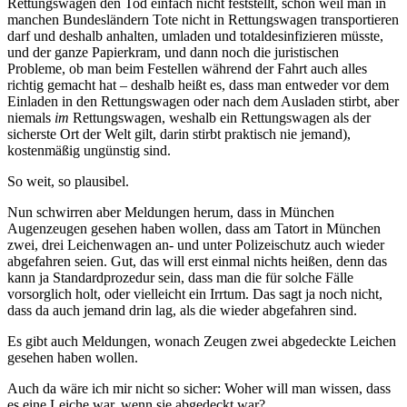
Rettungswagen den Tod einfach nicht feststellt, schon weil man in
manchen Bundesländern Tote nicht in Rettungswagen transportieren
darf und deshalb anhalten, umladen und totaldesinfizieren müsste,
und der ganze Papierkram, und dann noch die juristischen
Probleme, ob man beim Festellen während der Fahrt auch alles
richtig gemacht hat – deshalb heißt es, dass man entweder vor dem
Einladen in den Rettungswagen oder nach dem Ausladen stirbt, aber
niemals
im
Rettungswagen, weshalb ein Rettungswagen als der
sicherste Ort der Welt gilt, darin stirbt praktisch nie jemand),
kostenmäßig ungünstig sind.
So weit, so plausibel.
Nun schwirren aber Meldungen herum, dass in München
Augenzeugen gesehen haben wollen, dass am Tatort in München
zwei, drei Leichenwagen an- und unter Polizeischutz auch wieder
abgefahren seien. Gut, das will erst einmal nichts heißen, denn das
kann ja Standardprozedur sein, dass man die für solche Fälle
vorsorglich holt, oder vielleicht ein Irrtum. Das sagt ja noch nicht,
dass da auch jemand drin lag, als die wieder abgefahren sind.
Es gibt auch Meldungen, wonach Zeugen zwei abgedeckte Leichen
gesehen haben wollen.
Auch da wäre ich mir nicht so sicher: Woher will man wissen, dass
es eine Leiche war, wenn sie abgedeckt war?