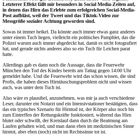
Letzterer Effekt fällt mir besonders in Social Media-Zeiten auf,
in denen das Hirn das Erlebte zum erfolgreichen Social-Media-
Post aufbläst, weil der Tweet und das Tiktok-Video zur
Messgröße sozialer Achtung geworden sind.
Sowas ist immer heikel. Da könnte auch immer etwas ganz anderes
unter einem Tuch liegen, vielleicht ein politisches Pamphlet, das die
Polizei warum auch immer abgedeckt hat, damit es nicht fotografiert
hat, und gerade nichts anderes also so ein Tuch für Leichen parat
hatte.
Allerdings gab es dann noch die Aussage, dass die Feuerwehr
München den Tod des Kindes bereits am Tattag gegen 14:00 Uhr
gemeldet habe. Und die Feuerwehr wird das schon wissen, die sind
Profis, die haben dieses Hirntäuschungsproblem nicht und wissen
auch, was unter dem Tuch ist.
Also wäre es plausibel, anzunehmen, was mir ja auch verschiedene
Leser, darunter ein Notarzt und ein Intensivstationer bestätigten, dass
das ein typisches Szenario für Hirntod ist, der Körper also noch bis
zum Eintreffen der Rettungskräfte funktioniert, während das Hirn
blutet oder schwillt, der Kreislauf dann durch die Beatmung am
Laufen gehalten wird, und man dann eben im medizinischen Sinne
hirntot, aber eben (noch) nicht im Rechtssinne tot ist.