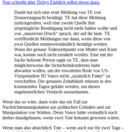
Nun schreibt aber Tichys Einblick selbst etwas dazu.
Damit hat sich eine erste Meldung von TE von
Donnerstagnacht bestätigt. TE hat diese Meldung
zurückgerufen, weil eine zweite Quelle ihre
ursprüngliche Bestätigung nicht mehr halten wollte
und
von „massivem Druck“ sprach, der auf ihr laste.
TE
veröffentlicht Meldungen nur dann, wenn diese von
zwei Quellen unmissverständlich bestätigt werden.
Wann der genaue Todeszeitpunkt von Mutter und Kind
war, konnte noch nicht ermittelt werden.
Eine mit der
Sache befasste Person sagte zu TE, dass man
möglicherweise die Sicherheitskonferenz habe
abwarten wollen, um der erwarteten Rede von US-
Vizepräsident JD Vance nicht „zusätzlich Futter“ zu
verschaffen.
Die genauen Zeitabläufe müssen in den
kommenden Tagen geklärt werden, um diesen
ungeheuerlichen Verdacht auszuräumen.
Wenn das so wäre, dann wäre das ein Fall zur
Nachrichtenmanipulation aus politischen Gründen und zur
Manipulation von Wahlen. Denn Vance hätte vermutlich noch
derber draufgehauen, wenn zwei Tote bekannt gewesen wären.
Wenn man also absichtlich Tote – wenn auch nur für zwei Tage –