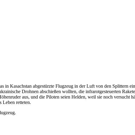
das in Kasachstan abgestürzte Flugzeug in der Luft von den Splittern ei
ukrainische Drohnen abschießen wollten, die infrarotgesteuerten Raket
Höhenruder aus, und die Piloten seien Helden, weil sie noch versucht hä
 Leben retteten.
Flugzeug.