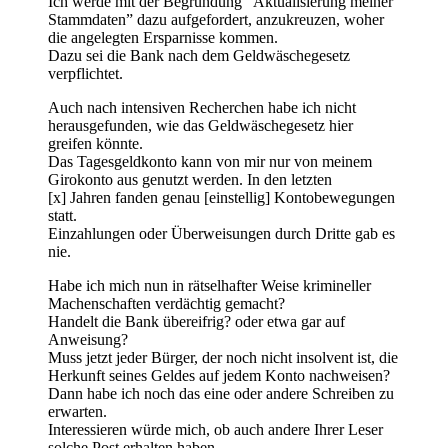
Ich werde mit der Begründung “Aktualisierung meiner
Stammdaten” dazu aufgefordert, anzukreuzen, woher
die angelegten Ersparnisse kommen.
Dazu sei die Bank nach dem Geldwäschegesetz
verpflichtet.
Auch nach intensiven Recherchen habe ich nicht
herausgefunden, wie das Geldwäschegesetz hier
greifen könnte.
Das Tagesgeldkonto kann von mir nur von meinem
Girokonto aus genutzt werden. In den letzten
[x] Jahren fanden genau [einstellig] Kontobewegungen
statt.
Einzahlungen oder Überweisungen durch Dritte gab es
nie.
Habe ich mich nun in rätselhafter Weise krimineller
Machenschaften verdächtig gemacht?
Handelt die Bank übereifrig? oder etwa gar auf
Anweisung?
Muss jetzt jeder Bürger, der noch nicht insolvent ist, die
Herkunft seines Geldes auf jedem Konto nachweisen?
Dann habe ich noch das eine oder andere Schreiben zu
erwarten.
Interessieren würde mich, ob auch andere Ihrer Leser
solche Post erhalten haben.