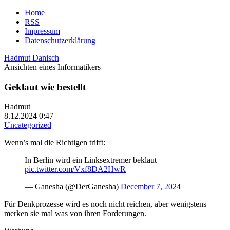
Home
RSS
Impressum
Datenschutzerklärung
Hadmut Danisch
Ansichten eines Informatikers
Geklaut wie bestellt
Hadmut
8.12.2024 0:47
Uncategorized
Wenn’s mal die Richtigen trifft:
In Berlin wird ein Linksextremer beklaut
pic.twitter.com/Vxf8DA2HwR
— Ganesha (@DerGanesha)
December 7, 2024
Für Denkprozesse wird es noch nicht reichen, aber wenigstens
merken sie mal was von ihren Forderungen.