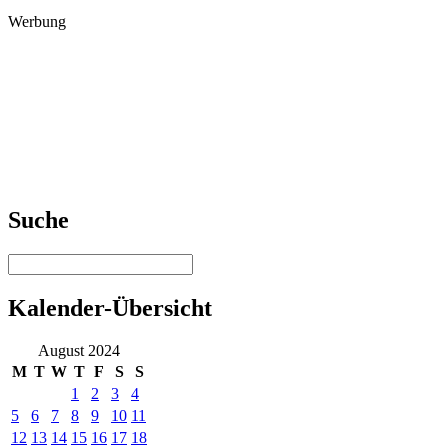
Werbung
Suche
Kalender-Übersicht
August 2024
M
T
W
T
F
S
S
1
2
3
4
5
6
7
8
9
10
11
12
13
14
15
16
17
18