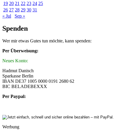
19
20
21
22
23
24
25
26
27
28
29
30
31
« Jul
Sep »
Spenden
Wer mir etwas Gutes tun möchte, kann spenden:
Per Überweisung:
Neues Konto:
Hadmut Danisch
Sparkasse Berlin
IBAN DE37 1005 0000 0191 2680 62
BIC BELADEBEXXX
Per Paypal:
Werbung