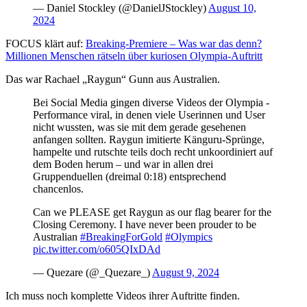
— Daniel Stockley (@DanielJStockley)
August 10,
2024
FOCUS klärt auf:
Breaking-Premiere – Was war das denn?
Millionen Menschen rätseln über kuriosen Olympia-Auftritt
Das war Rachael „Raygun“ Gunn aus Australien.
Bei Social Media gingen diverse Videos der Olympia -
Performance viral, in denen viele Userinnen und User
nicht wussten, was sie mit dem gerade gesehenen
anfangen sollten. Raygun imitierte Känguru-Sprünge,
hampelte und rutschte teils doch recht unkoordiniert auf
dem Boden herum – und war in allen drei
Gruppenduellen (dreimal 0:18) entsprechend
chancenlos.
Can we PLEASE get Raygun as our flag bearer for the
Closing Ceremony. I have never been prouder to be
Australian
#BreakingForGold
#Olympics
pic.twitter.com/o605QIxDAd
— Quezare (@_Quezare_)
August 9, 2024
Ich muss noch komplette Videos ihrer Auftritte finden.