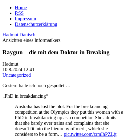
Home
RSS
Impressum
Datenschutzerklärung
Hadmut Danisch
Ansichten eines Informatikers
Raygun – die mit dem Doktor in Breaking
Hadmut
10.8.2024 12:41
Uncategorized
Gestern hatte ich noch gespottet …
„PhD in breakdancing“
Australia has lost the plot. For the breakdancing
competition at the Olympics they put this woman with a
PhD in breakdancing up as a competitor. She admits
that she barely ever trains and complains that she
doesn’t fit into the hierarchy of merit, which she
considers to be a form…
pic.twitter.com/zrmIhPZLjt