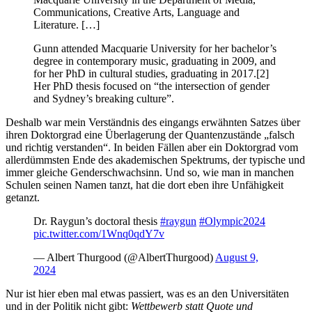
Communications, Creative Arts, Language and
Literature. […]
Gunn attended Macquarie University for her bachelor’s
degree in contemporary music, graduating in 2009, and
for her PhD in cultural studies, graduating in 2017.[2]
Her PhD thesis focused on “the intersection of gender
and Sydney’s breaking culture”.
Deshalb war mein Verständnis des eingangs erwähnten Satzes über
ihren Doktorgrad eine Überlagerung der Quantenzustände „falsch
und richtig verstanden“. In beiden Fällen aber ein Doktorgrad vom
allerdümmsten Ende des akademischen Spektrums, der typische und
immer gleiche Genderschwachsinn. Und so, wie man in manchen
Schulen seinen Namen tanzt, hat die dort eben ihre Unfähigkeit
getanzt.
Dr. Raygun’s doctoral thesis
#raygun
#Olympic2024
pic.twitter.com/1Wnq0qdY7v
— Albert Thurgood (@AlbertThurgood)
August 9,
2024
Nur ist hier eben mal etwas passiert, was es an den Universitäten
und in der Politik nicht gibt:
Wettbewerb statt Quote und