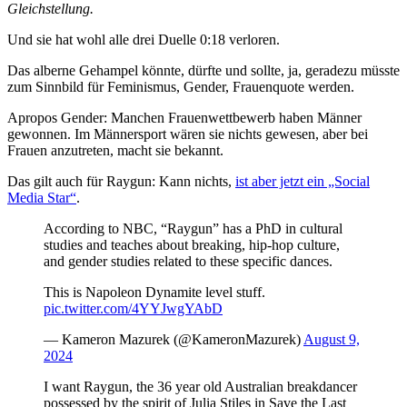
Gleichstellung.
Und sie hat wohl alle drei Duelle 0:18 verloren.
Das alberne Gehampel könnte, dürfte und sollte, ja, geradezu müsste
zum Sinnbild für Feminismus, Gender, Frauenquote werden.
Apropos Gender: Manchen Frauenwettbewerb haben Männer
gewonnen. Im Männersport wären sie nichts gewesen, aber bei
Frauen anzutreten, macht sie bekannt.
Das gilt auch für Raygun: Kann nichts,
ist aber jetzt ein „Social
Media Star“
.
According to NBC, “Raygun” has a PhD in cultural
studies and teaches about breaking, hip-hop culture,
and gender studies related to these specific dances.
This is Napoleon Dynamite level stuff.
pic.twitter.com/4YYJwgYAbD
— Kameron Mazurek (@KameronMazurek)
August 9,
2024
I want Raygun, the 36 year old Australian breakdancer
possessed by the spirit of Julia Stiles in Save the Last