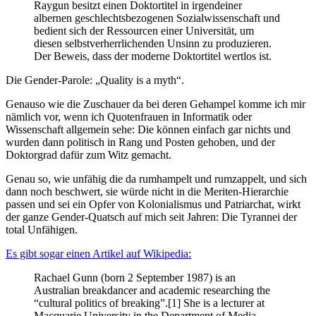
Raygun besitzt einen Doktortitel in irgendeiner
albernen geschlechtsbezogenen Sozialwissenschaft und
bedient sich der Ressourcen einer Universität, um
diesen selbstverherrlichenden Unsinn zu produzieren.
Der Beweis, dass der moderne Doktortitel wertlos ist.
Die Gender-Parole: „Quality is a myth“.
Genauso wie die Zuschauer da bei deren Gehampel komme ich mir
nämlich vor, wenn ich Quotenfrauen in Informatik oder
Wissenschaft allgemein sehe: Die können einfach gar nichts und
wurden dann politisch in Rang und Posten gehoben, und der
Doktorgrad dafür zum Witz gemacht.
Genau so, wie unfähig die da rumhampelt und rumzappelt, und sich
dann noch beschwert, sie würde nicht in die Meriten-Hierarchie
passen und sei ein Opfer von Kolonialismus und Patriarchat, wirkt
der ganze Gender-Quatsch auf mich seit Jahren: Die Tyrannei der
total Unfähigen.
Es gibt sogar einen Artikel auf Wikipedia:
Rachael Gunn (born 2 September 1987) is an
Australian breakdancer and academic researching the
“cultural politics of breaking”.[1] She is a lecturer at
Macquarie University in the Department of Media,