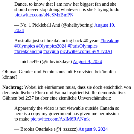
Dance, to know that I am now her biggest fan and she
should never stop doing whatever it is she’s trying to do
pic.twitter.com/pNeSMzBmPN
— No. 1 Pickleball Anti (@shelbyboring)
August 10,
2024
Australia just set breakdancing back 40 years
#breaking
#Olympics
#Olympics2024
#ParisOlympics
#breakdancing
#raygun
pic.twitter.com/i5ivX1v0Al
— michael✨ (@inluvin3days)
August 9, 2024
Ob man Gender und Feminismus mit Exorzisten bekämpfen
könnte?
Nachtrag:
Wobei ich einräumen muss, dass sie doch ersichtlich von
der australischen Flora und Fauna inspiriert ist. Ihr demonstratives
Gähnen bei 2:37 ist aber eine ziemliche Unverschämtheit:
Apparently the video is not viewable outside Canada so
here is a copy my government has given me permission
to make
pic.twitter.com/AxlM6RANmk
— Brooks Otterlake (@i_zzzzzz)
August 9, 2024