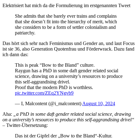
Elektrisiert hat mich da die Formulierung im erstgenannten Tweet
She admits that she barely ever trains and complains
that she doesn’t fit into the hierarchy of merit, which
she considers to be a form of settler colonialism and
patriarchy.
Das hört sich sehr nach Feminismus und Gender an, und laut Focus
ist sie 36, also Generation Quotenfrau und Förderwrack. Dazu fand
ich dann das:
This is peak “Bow to the Bland” culture.
Raygun has a PhD in some daft gender related social
science, drawing on a university’s resources to produce
this self-aggrandising drivel.
Proof that the modern PhD is worthless.
pic.twitter.com/ZEq2YNgvb9
— I, Malcontent (@i_malcontent)
August 10, 2024
Aha:
„a PhD in some daft gender related social science, drawing
on a university’s resources to produce this self-aggrandising drivel“
– Twitter-Übersetzung:
Das ist der Gipfel der „Bow to the Bland“-Kultur.