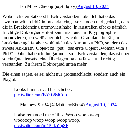
— Ian Miles Cheong (@stillgray)
August 10, 2024
Wobei ich den Satz erst falsch verstanden habe: Ich hatte das
„woman with a PhD in breakdancing“ verstanden und gedacht, dass
die in Breakdancing promoviert habe. In Australien gibt es nämlich
fruchtige Doktorgrade, dort kann man auch in Kryptographie
promovieren, ich weiß aber nicht, wie der Grad dann heißt. „in
breakdancing“ ist aber wohl nicht das Attribut zu PhD, sondern das
zweite Akkusativ-Objekt zu „put“, das erste Objekt „woman with a
PhD“. Dabei habe ich ihn gar nicht so falsch verstanden, das ist eher
so ein Quantensatz, eine Überlagerung aus falsch und richtig
verstanden. Zu ihrem Doktorgrad unten mehr.
Die einen sagen, es sei nicht nur grottenschlecht, sondern auch ein
Plagiat:
Looks familiar… This is better.
pic.twitter.com/BY0s8slCqb
— Matthew Six34 (@MatthewSix34)
August 10, 2024
It also reminded me of this. Woop woop woop
wooooop woop woop woop woop.
pic.twitter.com/m4PnkYnjSF