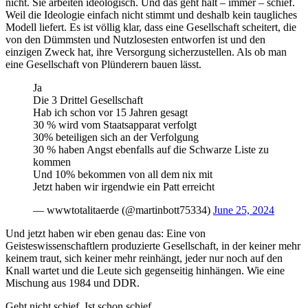
nicht. Sie arbeiten ideologisch. Und das geht halt – immer – schief.
Weil die Ideologie einfach nicht stimmt und deshalb kein taugliches
Modell liefert. Es ist völlig klar, dass eine Gesellschaft scheitert, die
von den Dümmsten und Nutzlosesten entworfen ist und den
einzigen Zweck hat, ihre Versorgung sicherzustellen. Als ob man
eine Gesellschaft von Plünderern bauen lässt.
Ja
Die 3 Drittel Gesellschaft
Hab ich schon vor 15 Jahren gesagt
30 % wird vom Staatsapparat verfolgt
30% beteiligen sich an der Verfolgung
30 % haben Angst ebenfalls auf die Schwarze Liste zu
kommen
Und 10% bekommen von all dem nix mit
Jetzt haben wir irgendwie ein Patt erreicht
— wwwtotalitaerde (@martinbott75334)
June 25, 2024
Und jetzt haben wir eben genau das: Eine von
Geisteswissenschaftlern produzierte Gesellschaft, in der keiner mehr
keinem traut, sich keiner mehr reinhängt, jeder nur noch auf den
Knall wartet und die Leute sich gegenseitig hinhängen. Wie eine
Mischung aus 1984 und DDR.
Geht nicht schief. Ist schon schief.