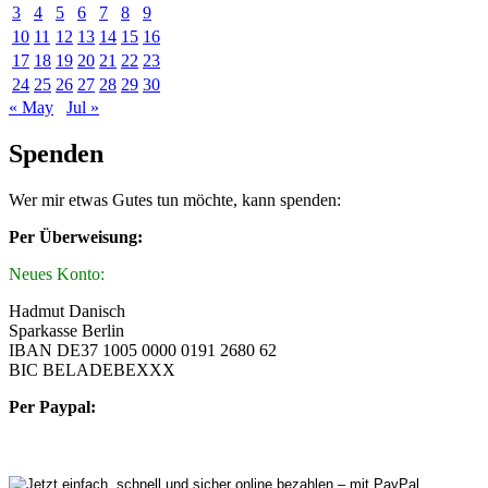
3
4
5
6
7
8
9
10
11
12
13
14
15
16
17
18
19
20
21
22
23
24
25
26
27
28
29
30
« May
Jul »
Spenden
Wer mir etwas Gutes tun möchte, kann spenden:
Per Überweisung:
Neues Konto:
Hadmut Danisch
Sparkasse Berlin
IBAN DE37 1005 0000 0191 2680 62
BIC BELADEBEXXX
Per Paypal: