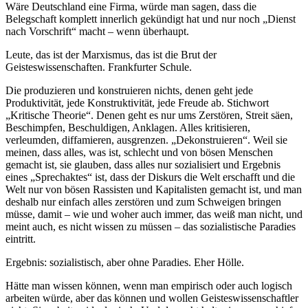
Wäre Deutschland eine Firma, würde man sagen, dass die
Belegschaft komplett innerlich gekündigt hat und nur noch „Dienst
nach Vorschrift“ macht – wenn überhaupt.
Leute, das ist der Marxismus, das ist die Brut der
Geisteswissenschaften. Frankfurter Schule.
Die produzieren und konstruieren nichts, denen geht jede
Produktivität, jede Konstruktivität, jede Freude ab. Stichwort
„Kritische Theorie“. Denen geht es nur ums Zerstören, Streit säen,
Beschimpfen, Beschuldigen, Anklagen. Alles kritisieren,
verleumden, diffamieren, ausgrenzen. „Dekonstruieren“. Weil sie
meinen, dass alles, was ist, schlecht und von bösen Menschen
gemacht ist, sie glauben, dass alles nur sozialisiert und Ergebnis
eines „Sprechaktes“ ist, dass der Diskurs die Welt erschafft und die
Welt nur von bösen Rassisten und Kapitalisten gemacht ist, und man
deshalb nur einfach alles zerstören und zum Schweigen bringen
müsse, damit – wie und woher auch immer, das weiß man nicht, und
meint auch, es nicht wissen zu müssen – das sozialistische Paradies
eintritt.
Ergebnis: sozialistisch, aber ohne Paradies. Eher Hölle.
Hätte man wissen können, wenn man empirisch oder auch logisch
arbeiten würde, aber das können und wollen Geisteswissenschaftler