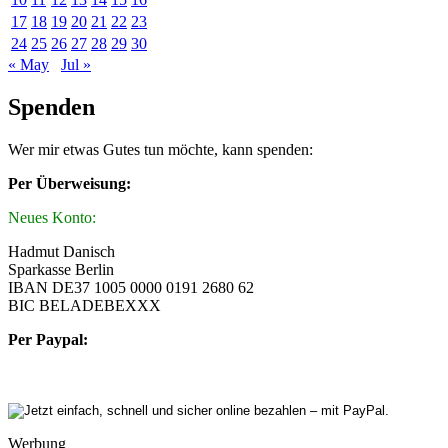
17
18
19
20
21
22
23
24
25
26
27
28
29
30
« May
Jul »
Spenden
Wer mir etwas Gutes tun möchte, kann spenden:
Per Überweisung:
Neues Konto:
Hadmut Danisch
Sparkasse Berlin
IBAN DE37 1005 0000 0191 2680 62
BIC BELADEBEXXX
Per Paypal:
Werbung