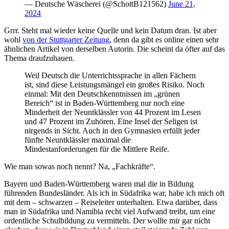
— Deutsche Wäscherei (@SchottB121562)
June 21,
2024
Grrr. Steht mal wieder keine Quelle und kein Datum dran. Ist aber
wohl
von der Stuttgarter Zeitung
, denn da gibt es online einen sehr
ähnlichen Artikel von derselben Autorin. Die scheint da öfter auf das
Thema draufzuhauen.
Weil Deutsch die Unterrichtssprache in allen Fächern
ist, sind diese Leistungsmängel ein großes Risiko. Noch
einmal: Mit den Deutschkenntnissen im „grünen
Bereich“ ist in Baden-Württemberg nur noch eine
Minderheit der Neuntklässler von 44 Prozent im Lesen
und 47 Prozent im Zuhören. Eine Insel der Seligen ist
nirgends in Sicht. Auch in den Gymnasien erfüllt jeder
fünfte Neuntklässler maximal die
Mindestanforderungen für die Mittlere Reife.
Wie man sowas noch nennt? Na, „Fachkräfte“.
Bayern und Baden-Württemberg waren mal die in Bildung
führenden Bundesländer. Als ich in Südafrika war, habe ich mich oft
mit dem – schwarzen – Reiseleiter unterhalten. Etwa darüber, dass
man in Südafrika und Namibia recht viel Aufwand treibt, um eine
ordentliche Schulbildung zu vermitteln. Der wollte mir gar nicht