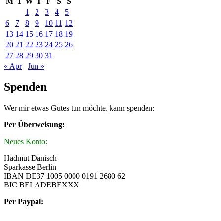
M
T
W
T
F
S
S
1
2
3
4
5
6
7
8
9
10
11
12
13
14
15
16
17
18
19
20
21
22
23
24
25
26
27
28
29
30
31
« Apr
Jun »
Spenden
Wer mir etwas Gutes tun möchte, kann spenden:
Per Überweisung:
Neues Konto:
Hadmut Danisch
Sparkasse Berlin
IBAN DE37 1005 0000 0191 2680 62
BIC BELADEBEXXX
Per Paypal: