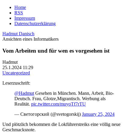
Home
RSS
Impressum
Datenschutzerklärung
Hadmut Danisch
Ansichten eines Informatikers
Vom Arbeiten und für wen es vorgesehen ist
Hadmut
25.1.2024 11:29
Uncategorized
Leserzuschrift:
@Hadmut
Gesehen in München. Mann, Arbeit, Bio-
Deutsch. Frau, Glotze,Migrantisch. Werbung als
Realität.
pic.twitter.com/muyoTf7rTU
— Светогорский (@svetogorskij)
January 25, 2024
Und plötzlich bekommen die Lokführerstreiks eine völlig neue
Geschmacksnote.