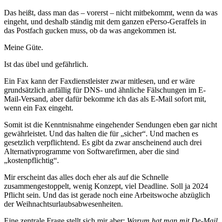
Das heißt, dass man das – vorerst – nicht mitbekommt, wenn da was
eingeht, und deshalb ständig mit dem ganzen ePerso-Geraffels in
das Postfach gucken muss, ob da was angekommen ist.
Meine Güte.
Ist das übel und gefährlich.
Ein Fax kann der Faxdienstleister zwar mitlesen, und er wäre
grundsätzlich anfällig für DNS- und ähnliche Fälschungen im E-
Mail-Versand, aber dafür bekomme ich das als E-Mail sofort mit,
wenn ein Fax eingeht.
Somit ist die Kenntnisnahme eingehender Sendungen eben gar nicht
gewährleistet. Und das halten die für „sicher“. Und machen es
gesetzlich verpflichtend. Es gibt da zwar anscheinend auch drei
Alternativprogramme von Softwarefirmen, aber die sind
„kostenpflichtig“.
Mir erscheint das alles doch eher als auf die Schnelle
zusammengestoppelt, wenig Konzept, viel Deadline. Soll ja 2024
Pflicht sein. Und das ist gerade noch eine Arbeitswoche abzüglich
der Weihnachtsurlaubsabwesenheiten.
Eine zentrale Frage stellt sich mir aber:
Warum hat man mit De-Mail