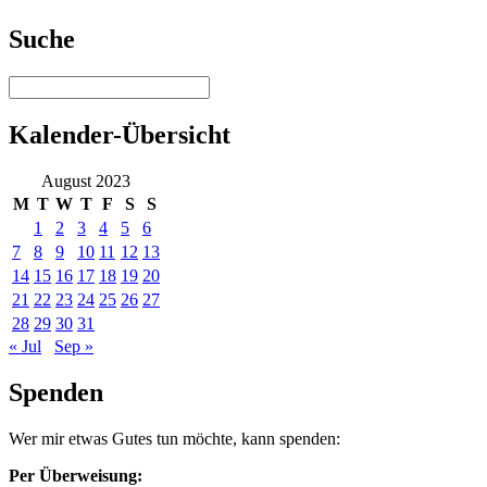
Suche
Kalender-Übersicht
August 2023
M
T
W
T
F
S
S
1
2
3
4
5
6
7
8
9
10
11
12
13
14
15
16
17
18
19
20
21
22
23
24
25
26
27
28
29
30
31
« Jul
Sep »
Spenden
Wer mir etwas Gutes tun möchte, kann spenden:
Per Überweisung: