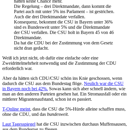
hätten keine Chance mehr.
Die Regelung – drei Direktmandate, dann kommt die
Partei auch mit unter 5% ins Parlament – ist gestrichen.
Auch die drei Direktmandate verfallen.
Konsequenz, bekommt die CSU in Bayern unter 36%
sind es Bundesweit unter 5% und die Direktmandate
der CSU verfallen. Die CSU holt in Bayern 45 von 46
Direktmandate.
Da hat die CDU bei der Zustimmung von dem Gesetz
nicht dran gedacht.
Weiß ich jetzt nicht, ob dafür eine einfache oder eine
Zweidrittelmehrheit notwendig und die Zustimmung der CDU
erforderlich war.
Aber da hätten sich CDU/CSU schön ins Knie geschossen, wenn
dadurch die CSU aus dem Bundestag flöge.
Neulich war die CSU
in Bayern noch bei 42%.
Sowas kann sich aber schnell ändern, wie
man an den anderen Parteien gesehen hat. Ein Stromausfall oder ein
mittlerer Migrantenaufstand, schon ist es passiert.
T-Online meint
, dass die CSU die 5%-Hürde alleine schaffen muss,
ohne die CDU, und das
bundesweit
.
Laut Tagesspiegel
hat die CSU inzwischen durchaus Muffensausen,
aus dem Bundestag zu fliegen.