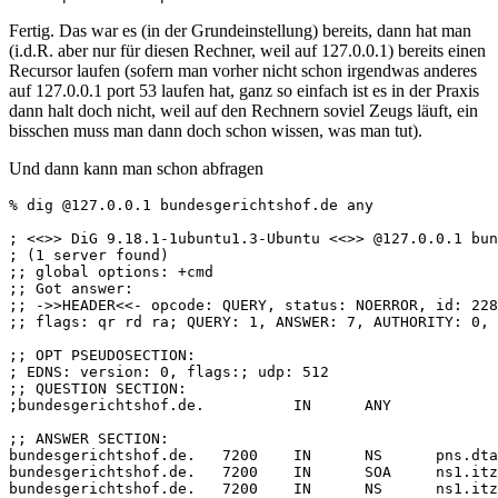
Fertig. Das war es (in der Grundeinstellung) bereits, dann hat man
(i.d.R. aber nur für diesen Rechner, weil auf 127.0.0.1) bereits einen
Recursor laufen (sofern man vorher nicht schon irgendwas anderes
auf 127.0.0.1 port 53 laufen hat, ganz so einfach ist es in der Praxis
dann halt doch nicht, weil auf den Rechnern soviel Zeugs läuft, ein
bisschen muss man dann doch schon wissen, was man tut).
Und dann kann man schon abfragen
% dig @127.0.0.1 bundesgerichtshof.de any

; <<>> DiG 9.18.1-1ubuntu1.3-Ubuntu <<>> @127.0.0.1 bun
; (1 server found)

;; global options: +cmd

;; Got answer:

;; ->>HEADER<<- opcode: QUERY, status: NOERROR, id: 228
;; flags: qr rd ra; QUERY: 1, ANSWER: 7, AUTHORITY: 0, 
;; OPT PSEUDOSECTION:

; EDNS: version: 0, flags:; udp: 512

;; QUESTION SECTION:

;bundesgerichtshof.de.		IN	ANY

;; ANSWER SECTION:

bundesgerichtshof.de.	7200	IN	NS	pns.dtag.de.

bundesgerichtshof.de.	7200	IN	SOA	ns1.itzbund.de. hostmaster.itzbund.de. 2023020901 10800 3600 1209600 86400

bundesgerichtshof.de.	7200	IN	NS	ns1.itzbund.de.
