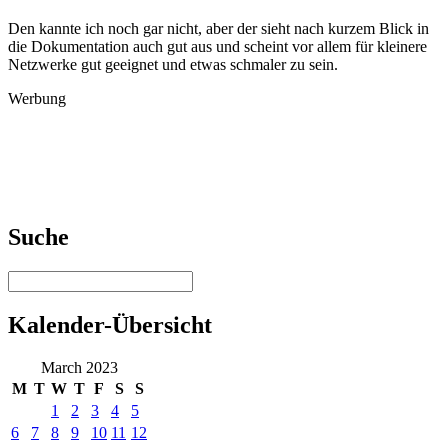
Den kannte ich noch gar nicht, aber der sieht nach kurzem Blick in
die Dokumentation auch gut aus und scheint vor allem für kleinere
Netzwerke gut geeignet und etwas schmaler zu sein.
Werbung
Suche
Kalender-Übersicht
March 2023
M
T
W
T
F
S
S
1
2
3
4
5
6
7
8
9
10
11
12