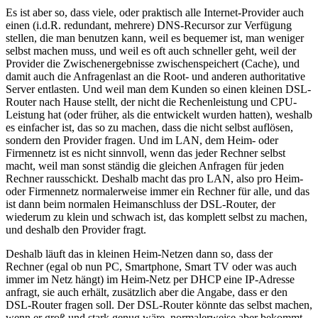
Es ist aber so, dass viele, oder praktisch alle Internet-Provider auch
einen (i.d.R. redundant, mehrere) DNS-Recursor zur Verfügung
stellen, die man benutzen kann, weil es bequemer ist, man weniger
selbst machen muss, und weil es oft auch schneller geht, weil der
Provider die Zwischenergebnisse zwischenspeichert (Cache), und
damit auch die Anfragenlast an die Root- und anderen authoritative
Server entlasten. Und weil man dem Kunden so einen kleinen DSL-
Router nach Hause stellt, der nicht die Rechenleistung und CPU-
Leistung hat (oder früher, als die entwickelt wurden hatten), weshalb
es einfacher ist, das so zu machen, dass die nicht selbst auflösen,
sondern den Provider fragen. Und im LAN, dem Heim- oder
Firmennetz ist es nicht sinnvoll, wenn das jeder Rechner selbst
macht, weil man sonst ständig die gleichen Anfragen für jeden
Rechner rausschickt. Deshalb macht das pro LAN, also pro Heim-
oder Firmennetz normalerweise immer ein Rechner für alle, und das
ist dann beim normalen Heimanschluss der DSL-Router, der
wiederum zu klein und schwach ist, das komplett selbst zu machen,
und deshalb den Provider fragt.
Deshalb läuft das in kleinen Heim-Netzen dann so, dass der
Rechner (egal ob nun PC, Smartphone, Smart TV oder was auch
immer im Netz hängt) im Heim-Netz per DHCP eine IP-Adresse
anfragt, sie auch erhält, zusätzlich aber die Angabe, dass er den
DSL-Router fragen soll. Der DSL-Router könnte das selbst machen,
wenn er groß und stark genug wäre, normalerweise aber bekommt