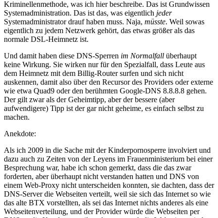
Kriminellenmethode, was ich hier beschreibe. Das ist Grundwissen
Systemadministration. Das ist das, was eigentlich
jeder
Systemadministrator drauf haben muss. Naja,
müsste
. Weil sowas
eigentlich zu jedem Netzwerk gehört, das etwas größer als das
normale DSL-Heimnetz ist.
Und damit haben diese DNS-Sperren
im Normalfall
überhaupt
keine Wirkung. Sie wirken nur für den Spezialfall, dass Leute aus
dem Heimnetz mit dem Billig-Router surfen und sich nicht
auskennen, damit also über den Recursor des Providers oder externe
wie etwa Quad9 oder den berühmten Google-DNS 8.8.8.8 gehen.
Der gilt zwar als der Geheimtipp, aber der bessere (aber
aufwendigere) Tipp ist der gar nicht geheime, es einfach selbst zu
machen.
Anekdote:
Als ich 2009 in die Sache mit der Kinderpornosperre involviert und
dazu auch zu Zeiten von der Leyens im Frauenministerium bei einer
Besprechung war, habe ich schon gemerkt, dass die das zwar
forderten, aber überhaupt nicht verstanden hatten und DNS von
einem Web-Proxy nicht unterscheiden konnten, sie dachten, dass der
DNS-Server die Webseiten verteilt, weil sie sich das Internet so wie
das alte BTX vorstellten, als sei das Internet nichts anderes als eine
Webseitenverteilung, und der Provider würde die Webseiten per