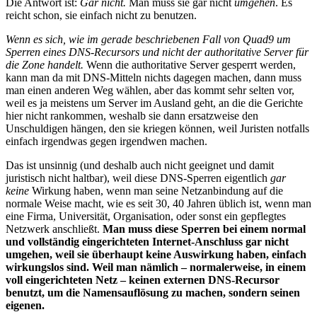
Die Antwort ist:
Gar nicht.
Man muss sie gar nicht
umgehen
. Es
reicht schon, sie einfach nicht zu benutzen.
Wenn es sich, wie im gerade beschriebenen Fall von Quad9 um
Sperren eines DNS-Recursors und nicht der authoritative Server für
die Zone handelt.
Wenn die authoritative Server gesperrt werden,
kann man da mit DNS-Mitteln nichts dagegen machen, dann muss
man einen anderen Weg wählen, aber das kommt sehr selten vor,
weil es ja meistens um Server im Ausland geht, an die die Gerichte
hier nicht rankommen, weshalb sie dann ersatzweise den
Unschuldigen hängen, den sie kriegen können, weil Juristen notfalls
einfach irgendwas gegen irgendwen machen.
Das ist unsinnig (und deshalb auch nicht geeignet und damit
juristisch nicht haltbar), weil diese DNS-Sperren eigentlich
gar
keine
Wirkung haben, wenn man seine Netzanbindung auf die
normale Weise macht, wie es seit 30, 40 Jahren üblich ist, wenn man
eine Firma, Universität, Organisation, oder sonst ein gepflegtes
Netzwerk anschließt.
Man muss diese Sperren bei einem normal
und vollständig eingerichteten Internet-Anschluss gar nicht
umgehen, weil sie überhaupt keine Auswirkung haben, einfach
wirkungslos sind. Weil man nämlich – normalerweise, in einem
voll eingerichteten Netz – keinen externen DNS-Recursor
benutzt, um die Namensauflösung zu machen, sondern seinen
eigenen.