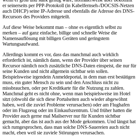
er seinerseits per PPP-Protokoll (in Kabelfernseh-/DOCSIS-Netzen
auch DHCP) seine IP-Adresse und ebenfalls die Adresse des DNS-
Recursors des Providers mitgeteilt.
Auf diese Weise bekommt man – ohne es eigentlich selbst zu
merken – auf ganz einfache, billige und schnelle Weise die
Namensauflösung mit billigen Geräten und geringstem
Wartungsaufwand.
Allerdings kommt es vor, dass das manchmal auch wirklich
erforderlich ist, nämlich dann, wenn der Provider über seinen
Recursor nämlich noch zusätzliche DNS-Daten einspeist, die nur für
seine Kunden und nicht allgemein sichtbar sein sollen.
Beispielsweise irgendein Anmeldeportal, in dem man erst bestätigen
muss, ein guter Mensch zu sein und den Anschluss nicht zu
missbrauchen, oder per Kreditkarte für die Nutzung zu zahlen.
Manchmal geht es nicht ohne, wenn man beispielsweise im Hotel
sitzt (obwohl die sich diese Portalseiten auch wieder abgewöhnt
haben, weil die zuviel Probleme verursachen) oder am Flughafen
oder im Flugzeug oder im Einkaufszentrum. Und früher hatten die
Provider auch gerne mal Mailserver nur für Kunden sichtbar
gemacht, aber das ist auch aus der Mode gekommen. Und längst hat
sich rumgesprochen, dass man solche DNS-Sauereien auch nicht
macht, eben weil sie zuviele Störungen verursachen.