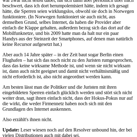
war zwar nicht selbst dabei, hat sich dann aber persönlich über mich
beschwert, dass ich dort herumpolemisiert hätte, indem ich gesagt
hätte, die Sperren seien wirklungslos, obwohl sie doch in Norwegen
funktioniere. (In Norwegen funktioniert sie auch nicht, aus
demselben Grund, selbes Internet, da haben die Provider aber
einfach die Klappe gehalten, außerdem bezog sich das dort auf die
Mobilfunknetze, und bis 2009 hatte man da halt nur ein paar
Handys aus der Steinzeit der Smartphones, auf denen man natürlich
keine Recursor aufgesetzt hat.)
Aber auch 14 Jahre später – in der Zeit baut sogar Berlin einen
Flughafen – hat sich das noch nicht zu den Juristen rumgesprochen,
dass das keine wirksame Methode ist, und wenn sie nicht wirksam
ist, dann auch nicht geeignet und damit nicht verhältnismäßig und
nicht erforderlich ist, also nicht angeordnet werden kann.
Am besten lässt man die Politiker und die Juristen mit ihren
eingebildeten Sperren einfach glücklich werden und stört sich nicht
weiter dran, sagt ihnen einfach nicht, dass der Hokus-Pokus nur auf
die wirkt, die weder Firmennetz haben noch sich mit den
Grundlagen des Internet auskennen.
Also erzählt's ihnen nicht.
Update:
Leser wiesen noch auf den Resolver unbound hin, der bei
vielen Distributionen auch mit dabei sei.