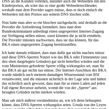
DNS an die Kunden verteilen, darunter auch die Webseiten mit den
Kinderpornos, als wäre das so eine große Webseitenschleuder,
weshalb man dem Provider sagen müsse, dass er doch einfach die
Webseiten mit den Pornos aus seinem DNS löschen solle.
Nun hatte man aber so ein bisschen nachgedacht, und deshalb an die
Provider die Anforderung formuliert, dass man dem
Bundeskriminalamt unbedingt einen ungesperrten Internet-Zugang
zur Verfügung stellen müsse, sonst könnten die ja nicht ermitteln.
Die Provider müssten nachweisen, dass sie das können, für das
BKA einen ungesperrten Zugang bereitzustellen.
Ich hatte damals erläutert, dass man dafür gar nichts machen müsse
und diese DNS-Sperren Nutzer wie das BKA oder Firmennetze (aus
den oben dargelegten Gründen) gar nicht betreffen würden und die
vom Ministerium geforderte Sperre völlig wirkungslos sei, man für
das BKA als gar nichts tun müsse. Der Internet-Anschluss des BKA
wurde nämlich nach meinem damaligen Wissensstand vom BSI
verantwortet, und die müssten sicherlich in der Lage sein und hätten
das sicherlich auch gewusst, dass man für so einen Laden auf jeden
Fall eigene Recursor aufsetzt, womit die von der „Sperre“ aus
besagten Gründen nichts merken würden.
Man sah mich äußerst verständnislos an, wie ich denn behaupten
könne, dass DNS-Sperren wirkungslos seien. Ursula von der Leyen