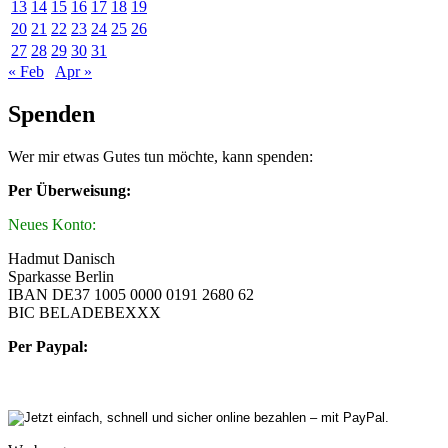
13
14
15
16
17
18
19
20
21
22
23
24
25
26
27
28
29
30
31
« Feb
Apr »
Spenden
Wer mir etwas Gutes tun möchte, kann spenden:
Per Überweisung:
Neues Konto:
Hadmut Danisch
Sparkasse Berlin
IBAN DE37 1005 0000 0191 2680 62
BIC BELADEBEXXX
Per Paypal: