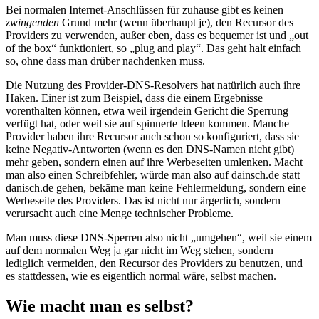
Bei normalen Internet-Anschlüssen für zuhause gibt es keinen
zwingenden
Grund mehr (wenn überhaupt je), den Recursor des
Providers zu verwenden, außer eben, dass es bequemer ist und „out
of the box“ funktioniert, so „plug and play“. Das geht halt einfach
so, ohne dass man drüber nachdenken muss.
Die Nutzung des Provider-DNS-Resolvers hat natürlich auch ihre
Haken. Einer ist zum Beispiel, dass die einem Ergebnisse
vorenthalten können, etwa weil irgendein Gericht die Sperrung
verfügt hat, oder weil sie auf spinnerte Ideen kommen. Manche
Provider haben ihre Recursor auch schon so konfiguriert, dass sie
keine Negativ-Antworten (wenn es den DNS-Namen nicht gibt)
mehr geben, sondern einen auf ihre Werbeseiten umlenken. Macht
man also einen Schreibfehler, würde man also auf dainsch.de statt
danisch.de gehen, bekäme man keine Fehlermeldung, sondern eine
Werbeseite des Providers. Das ist nicht nur ärgerlich, sondern
verursacht auch eine Menge technischer Probleme.
Man muss diese DNS-Sperren also nicht „umgehen“, weil sie einem
auf dem normalen Weg ja gar nicht im Weg stehen, sondern
lediglich vermeiden, den Recursor des Providers zu benutzen, und
es stattdessen, wie es eigentlich normal wäre, selbst machen.
Wie macht man es selbst?