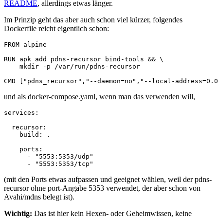
README
, allerdings etwas länger.
Im Prinzip geht das aber auch schon viel kürzer, folgendes
Dockerfile reicht eigentlich schon:
FROM alpine

RUN apk add pdns-recursor bind-tools && \

    mkdir -p /var/run/pdns-recursor

und als docker-compose.yaml, wenn man das verwenden will,
services:

  recursor:

    build: .

    ports:

      - "5553:5353/udp"

(mit den Ports etwas aufpassen und geeignet wählen, weil der pdns-
recursor ohne port-Angabe 5353 verwendet, der aber schon von
Avahi/mdns belegt ist).
Wichtig:
Das ist hier kein Hexen- oder Geheimwissen, keine