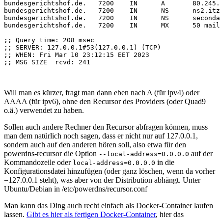
bundesgerichtshof.de.	7200	IN	A	80.245.145.75

bundesgerichtshof.de.	7200	IN	NS	ns2.itzbund.de.

bundesgerichtshof.de.	7200	IN	NS	secondary006.dtag.net.

bundesgerichtshof.de.	7200	IN	MX	50 mail1.bund.de.

;; Query time: 208 msec

;; SERVER: 127.0.0.1#53(127.0.0.1) (TCP)

;; WHEN: Fri Mar 10 23:12:15 EET 2023

;; MSG SIZE  rcvd: 241

Will man es kürzer, fragt man dann eben nach A (für ipv4) oder
AAAA (für ipv6), ohne den Recursor des Providers (oder Quad9
o.ä.) verwendet zu haben.
Sollen auch andere Rechner den Recursor abfragen können, muss
man dem natürlich noch sagen, dass er nicht nur auf 127.0.0.1,
sondern auch auf den anderen hören soll, also etwa für den
powerdns-recursor die Option
auf der
--local-address=0.0.0.0
Kommandozeile oder
in die
local-address=0.0.0.0
Konfigurationsdatei hinzufügen (oder ganz löschen, wenn da vorher
=127.0.0.1 steht), was aber von der Distribution abhängt. Unter
Ubuntu/Debian in /etc/powerdns/recursor.conf
Man kann das Ding auch recht einfach als Docker-Container laufen
lassen.
Gibt es hier als fertigen Docker-Container
, hier das