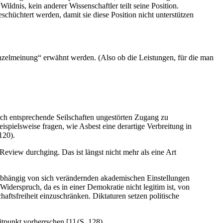
ildnis, kein anderer Wissenschaftler teilt seine Position.
chüchtert werden, damit sie diese Position nicht unterstützen
nzelmeinung“ erwähnt werden. (Also ob die Leistungen, für die man
rch entsprechende Seilschaften ungestörten Zugang zu
ispielsweise fragen, wie Asbest eine derartige Verbreitung in
120).
Review durchging. Das ist längst nicht mehr als eine Art
d abhängig von sich verändernden akademischen Einstellungen
 Widerspruch, da es in einer Demokratie nicht legitim ist, von
ftsfreiheit einzuschränken. Diktaturen setzen politische
tpunkt vorherrschen [1] (S. 128).