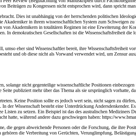
im Peer Review (Begutachtung von Manuskripten durch Fachkolleginne
von Beiträgen zu Kongressen nicht entsprochen wird, dann spricht man
ebracht.
Dies ist unabhängig von der herrschenden politischen Ideologie
 die Akademiker in ihrem wissenschaftlichen System zum Schweigen zu 
 von Akademikern in totalitären Regimen ist eine Erweiterung der Kont
en. In demokratischen Gesellschaften ist die Wissenschaftsfreiheit di
l, umso eher sind Wissenschaftler bereit, ihre Wissenschaftsfreiheit 
 besteht und ob diese nicht als Vorwand verwendet wird, um Zensur ausz
nden, solange nicht gegenteilige wissenschaftliche Positionen einbezoge
 Seite publiziert mehr über das Thema als sie ursprünglich vorhatte, dar
treten. Keine Position sollte es jedoch wert sein, nicht sagen zu dürfen
). In der Wissenschaft besteht eine Unterdrückung Andersdenkender.
Es
e Listen zu setzen.
Ein Beispiel ist das des australischen Mediziners Dr
cht hatte, während andere dazu geschwiegen haben: https://www.bmarti
ie gegen abweichende Personen oder die Forschung, die ihre Positione
gehören die Verbreitung von Gerüchten, Verunglimpfung, Belästigung,