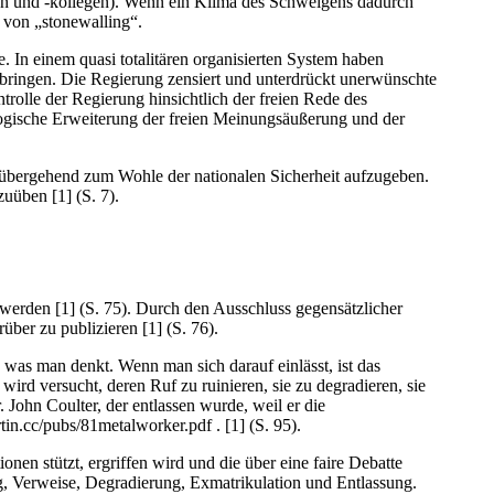
n und -kollegen). Wenn ein Klima des Schweigens dadurch
 von „stonewalling“.
. In einem quasi totalitären organisierten System haben
bringen. Die Regierung zensiert und unterdrückt unerwünschte
rolle der Regierung hinsichtlich der freien Rede des
e logische Erweiterung der freien Meinungsäußerung und der
vorübergehend zum Wohle der nationalen Sicherheit aufzugeben.
uüben [1] (S. 7).
n werden [1] (S. 75). Durch den Ausschluss gegensätzlicher
über zu publizieren [1] (S. 76).
, was man denkt. Wenn man sich darauf einlässt, ist das
 wird versucht, deren Ruf zu ruinieren, sie zu degradieren, sie
. John Coulter, der entlassen wurde, weil er die
n.cc/pubs/81metalworker.pdf . [1] (S. 95).
n stützt, ergriffen wird und die über eine faire Debatte
 Verweise, Degradierung, Exmatrikulation und Entlassung.