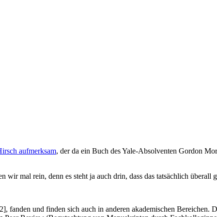
 Hirsch aufmerksam
, der da ein Buch des Yale-Absolventen Gordon Mor
ir mal rein, denn es steht ja auch drin, dass das tatsächlich überall gi
[2], fanden und finden sich auch in anderen akademischen Bereichen