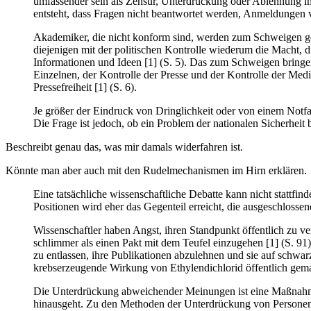
umfassender sein als Zensur, Unterdrückung oder Ablehnung 
entsteht, dass Fragen nicht beantwortet werden, Anmeldungen 
Akademiker, die nicht konform sind, werden zum Schweigen g
diejenigen mit der politischen Kontrolle wiederum die Macht,
Informationen und Ideen [1] (S. 5). Das zum Schweigen bringen
Einzelnen, der Kontrolle der Presse und der Kontrolle der Medi
Pressefreiheit [1] (S. 6).
Je größer der Eindruck von Dringlichkeit oder von einem Notfal
Die Frage ist jedoch, ob ein Problem der nationalen Sicherheit
Beschreibt genau das, was mir damals widerfahren ist.
Könnte man aber auch mit den Rudelmechanismen im Hirn erklären.
Eine tatsächliche wissenschaftliche Debatte kann nicht stattfi
Positionen wird eher das Gegenteil erreicht, die ausgeschlossene
Wissenschaftler haben Angst, ihren Standpunkt öffentlich zu ver
schlimmer als einen Pakt mit dem Teufel einzugehen [1] (S. 91
zu entlassen, ihre Publikationen abzulehnen und sie auf schwarz
krebserzeugende Wirkung von Ethylendichlorid öffentlich gema
Die Unterdrückung abweichender Meinungen ist eine Maßnahme, d
hinausgeht.
Zu den Methoden der Unterdrückung von Personen 