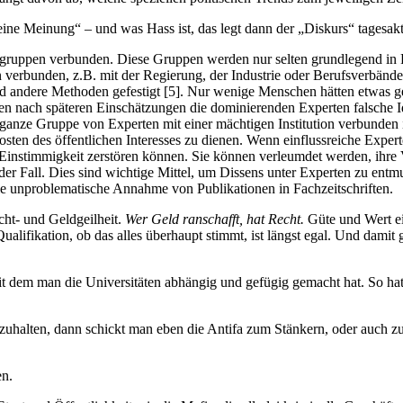
ine Meinung“ – und was Hass ist, das legt dann der „Diskurs“ tagesaktu
ngruppen verbunden. Diese Gruppen werden nur selten grundlegend in 
n verbunden, z.B. mit der Regierung, der Industrie oder Berufsverbänd
d andere Methoden gefestigt [5]. Nur wenige Menschen hätten etwas 
 denen nach späteren Einschätzungen die dominierenden Experten falsche
e ganze Gruppe von Experten mit einer mächtigen Institution verbunden 
ten des öffentlichen Interesses zu dienen. Wenn einflussreiche Experten 
 Einstimmigkeit zerstören können. Sie können verleumdet werden, ihre V
g der Fall. Dies sind wichtige Mittel, um Dissens unter Experten zu en
ie unproblematische Annahme von Publikationen in Fachzeitschriften.
ht- und Geldgeilheit.
Wer Geld ranschafft, hat Recht.
Güte und Wert e
ualifikation, ob das alles überhaupt stimmt, ist längst egal. Und dami
it dem man die Universitäten abhängig und gefügig gemacht hat. So ha
bzuhalten, dann schickt man eben die Antifa zum Stänkern, oder auch
en.