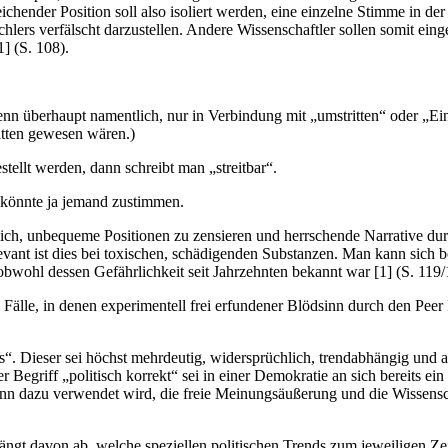
hender Position soll also isoliert werden, eine einzelne Stimme in der W
rs verfälscht darzustellen. Andere Wissenschaftler sollen somit einges
] (S. 108).
nn überhaupt namentlich, nur in Verbindung mit „umstritten“ oder „Ei
itten gewesen wären.)
stellt werden, dann schreibt man „streitbar“.
 könnte ja jemand zustimmen.
lich, unbequeme Positionen zu zensieren und herrschende Narrative du
evant ist dies bei toxischen, schädigenden Substanzen. Man kann sich be
obwohl dessen Gefährlichkeit seit Jahrzehnten bekannt war [1] (S. 119/
Fälle, in denen experimentell frei erfundener Blödsinn durch den Peer 
ess“. Dieser sei höchst mehrdeutig, widersprüchlich, trendabhängig un
Begriff „politisch korrekt“ sei in einer Demokratie an sich bereits ein
ann dazu verwendet wird, die freie Meinungsäußerung und die Wissenscha
ngt davon ab, welche speziellen politischen Trends zum jeweiligen Zei