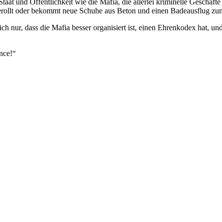
 Staat und Öffentlichkeit wie die Mafia, die allerlei kriminelle Gesch
ngerollt oder bekommt neue Schuhe aus Beton und einen Badeausflug zu
 nur, dass die Mafia besser organisiert ist, einen Ehrenkodex hat, und d
nce!“