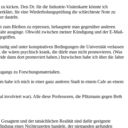
zu kicken. Den Dr. für die Industrie-Visitenkarte könnte ich
h erkläre, für eine Wiederholungsprüfung die schlechteste Note zu
er dasteht.
ch zum Bleiben zu erpressen, behauptete man gegenüber anderen
 Gefahr ausginge. Obwohl zwischen meiner Kündigung und der E-Mail-
egriffen.
artig und unter konspirativen Bedingungen die Universität verlassen
die wären psychisch krank, die dürfe man nicht promovieren. (Was
eide dann dort promoviert haben.) Inzwischen habe ich über die Jahre
gangs zu Forschungsmaterialien.
em habe ich mich in einer ganz anderen Stadt in einem Cafe an einem
 involviert war). Alle diese Professoren, die Pfitzmann gegen Beth
Gesagtem und der tatsächlichen Realität sind dafür geeignete
Erfindung eines Nichtexperten handele, der niemanden gefunden