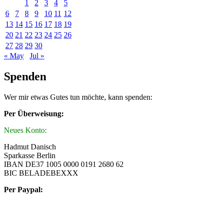
1
2
3
4
5
6
7
8
9
10
11
12
13
14
15
16
17
18
19
20
21
22
23
24
25
26
27
28
29
30
« May
Jul »
Spenden
Wer mir etwas Gutes tun möchte, kann spenden:
Per Überweisung:
Neues Konto:
Hadmut Danisch
Sparkasse Berlin
IBAN DE37 1005 0000 0191 2680 62
BIC BELADEBEXXX
Per Paypal: