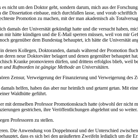
ss es nicht um den Doktor geht, sondern darum, mich aus der Forschung 
 die Dissertation einbaue, mich durchfallen lasse, und vorab schriftlic
lechteste Promotion zu machen, mit der man akademisch als Totalversag
h damals der Universität gekündigt hatte und die versucht haben, mi
s man mir hätte kündigen und die E-Mail sperren müssen, weil von mir
och gegenüber dem Bundestag behauptet, ich hätte die Universität ang
, in denen Kollegen, Doktoranden, damals während der Promotion flucht
eren neue Doktorväter belagert und denen gegenüber behauptet hat, 
ychisch Kranke promovieren dürfen, und drittens erfolglos blieb, weil b
n und Rufmorden ist gängige Methode an Universitäten.
ren Zensur, Verweigerung der Finanzierung und Verweigerung des Zu
damals helfen, haben das aber nur heimlich und getarnt getan. Mit ein
einer Waldhütte geführt.
er mit demselben Professor Promotionskrach hatte (obwohl der nicht mal
anzierungen gestrichen, ihre Veröffentlichungen abgelehnt und so weiter.
egen Professoren zu stellen.
olieren. Die Anwendung von Doppelmoral und der Unterschied zwischen 
behauptet, dass es sich bei den geäußerten Zweifeln lediglich um die 