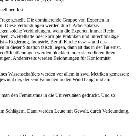
ell neu fest.
Frage gestellt. Die dominierende Gruppe von Experten in
en. Diese Verbindungen werden durch Arbeitsplätze,
gegen solche Verbindungen, wenn die Experten immer Recht
 Ideen, zweifelhafte oder korrupte Praktiken und unrechtmäßige
ist – Regierung, Industrie, Beruf, Kirche usw. – und das
in dieser Situation falsch liegen, dann ist das in der Tat ernst.
eröffentlichungen werden blockiert, oder sie verlieren ihren
tmutigen. Andererseits werden Belohnungen für Konformität
ines Wissenschaftlers werden vor allem in zwei Metriken gemessen:
t gewinnt der, der sein Fähnchen in den Wind hängt und am
t man den Feminismus in die Universitäten gedrückt. Und so
 zum Schlägern. Dann werden Leute mit Gewalt, durch Verleumdung,