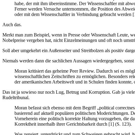
habe, der mit ihm übereinstimme. Der Wissenschaftler mit abweic
Ferner werden Versuche unternommen, die Position des Abweichle
oder mit dem Wissenschaftler in Verbindung gebracht werden [1
Auch das.
Merkt man zum Beispiel, wenn in Presse oder Wissenschaft Leute, we
Nobelpreise vergeben hat, nicht Einzelmeinungen und oft noch umstr
Soll aber umgekehrt ein Außenseiter und Streitbolzen als positiv darge
Niemals werden dann die sachlichen Aussagen wiedergegeben, sonst
Moran kritisiert das geheime Peer Review. Dadurch sei es mög
wissenschaftlichen Zeitschriften zu ermöglichen. Besonders rel
der amerikanischen Arbeitswelt und in Schulen finden konnte, 
Das ist ja sowieso nur noch Lug, Betrug und Korruption. Gab ja viele 
Rudeltribunal.
Moran befasst sich ebenso mit dem Begriff „political correctn
basierend auf aktuell populären politischen Moderichtungen. Der 
Vorneherein eine politisch korrekte Haltung vorzugeben, die d
Korrektheit innerhalb ihrer Gerichtsbarkeit durch [1] (S. 123).
Was zensiert, unterdrückt und zum Schweigen gebracht wird, hä