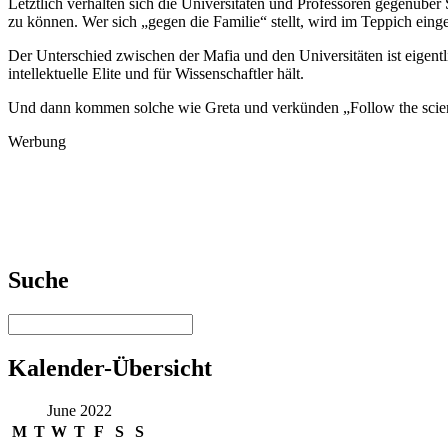
Letztlich verhalten sich die Universitäten und Professoren gegenüber
zu können. Wer sich „gegen die Familie“ stellt, wird im Teppich ei
Der Unterschied zwischen der Mafia und den Universitäten ist eigentlich
intellektuelle Elite und für Wissenschaftler hält.
Und dann kommen solche wie Greta und verkünden „Follow the scie
Werbung
Suche
Kalender-Übersicht
June 2022
M
T
W
T
F
S
S