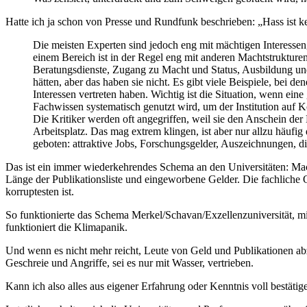
Hatte ich ja schon von Presse und Rundfunk beschrieben: „Hass ist ke
Die meisten Experten sind jedoch eng mit mächtigen Interesse
einem Bereich ist in der Regel eng mit anderen Machtstrukture
Beratungsdienste, Zugang zu Macht und Status, Ausbildung un
hätten, aber das haben sie nicht. Es gibt viele Beispiele, bei
Interessen vertreten haben. Wichtig ist die Situation, wenn ein
Fachwissen systematisch genutzt wird, um der Institution auf Kos
Die Kritiker werden oft angegriffen, weil sie den Anschein der
Arbeitsplatz. Das mag extrem klingen, ist aber nur allzu häufi
geboten: attraktive Jobs, Forschungsgelder, Auszeichnungen, d
Das ist ein immer wiederkehrendes Schema an den Universitäten: Mac
Länge der Publikationsliste und eingeworbene Gelder. Die fachliche Q
korruptesten ist.
So funktionierte das Schema Merkel/Schavan/Exzellenzuniversität, m
funktioniert die Klimapanik.
Und wenn es nicht mehr reicht, Leute von Geld und Publikationen a
Geschreie und Angriffe, sei es nur mit Wasser, vertrieben.
Kann ich also alles aus eigener Erfahrung oder Kenntnis voll bestätig