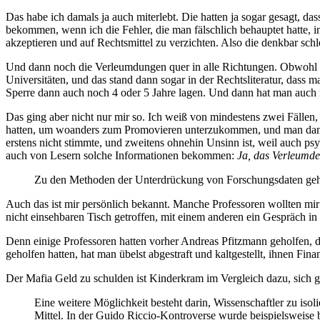
Das habe ich damals ja auch miterlebt. Die hatten ja sogar gesagt, da
bekommen, wenn ich die Fehler, die man fälschlich behauptet hatte, in
akzeptieren und auf Rechtsmittel zu verzichten. Also die denkbar sch
Und dann noch die Verleumdungen quer in alle Richtungen. Obwohl ic
Universitäten, und das stand dann sogar in der Rechtsliteratur, das
Sperre dann auch noch 4 oder 5 Jahre lagen. Und dann hat man auch n
Das ging aber nicht nur mir so. Ich weiß von mindestens zwei Fällen
hatten, um woanders zum Promovieren unterzukommen, und man dann d
erstens nicht stimmte, und zweitens ohnehin Unsinn ist, weil auch ps
auch von Lesern solche Informationen bekommen:
Ja, das Verleumde
Zu den Methoden der Unterdrückung von Forschungsdaten gehö
Auch das ist mir persönlich bekannt. Manche Professoren wollten mir 
nicht einsehbaren Tisch getroffen, mit einem anderen ein Gespräch in 
Denn einige Professoren hatten vorher Andreas Pfitzmann geholfen, d
geholfen hatten, hat man übelst abgestraft und kaltgestellt, ihnen Fin
Der Mafia Geld zu schulden ist Kinderkram im Vergleich dazu, sich g
Eine weitere Möglichkeit besteht darin, Wissenschaftler zu is
Mittel. In der Guido Riccio-Kontroverse wurde beispielsweise 