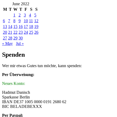
June 2022
M
T
W
T
F
S
S
1
2
3
4
5
6
7
8
9
10
11
12
13
14
15
16
17
18
19
20
21
22
23
24
25
26
27
28
29
30
« May
Jul »
Spenden
Wer mir etwas Gutes tun möchte, kann spenden:
Per Überweisung:
Neues Konto:
Hadmut Danisch
Sparkasse Berlin
IBAN DE37 1005 0000 0191 2680 62
BIC BELADEBEXXX
Per Paypal: