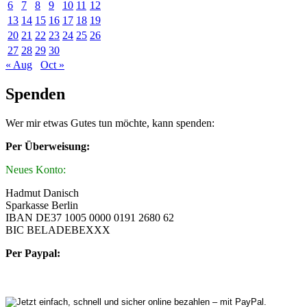
6
7
8
9
10
11
12
13
14
15
16
17
18
19
20
21
22
23
24
25
26
27
28
29
30
« Aug
Oct »
Spenden
Wer mir etwas Gutes tun möchte, kann spenden:
Per Überweisung:
Neues Konto:
Hadmut Danisch
Sparkasse Berlin
IBAN DE37 1005 0000 0191 2680 62
BIC BELADEBEXXX
Per Paypal: