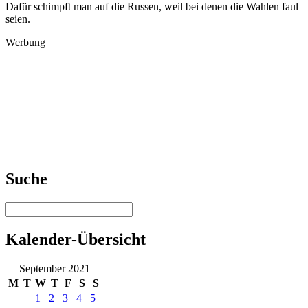
Dafür schimpft man auf die Russen, weil bei denen die Wahlen faul
seien.
Werbung
Suche
Kalender-Übersicht
September 2021
M
T
W
T
F
S
S
1
2
3
4
5