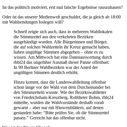
Ist das politisch motiviert, erst mal falsche Ergebnisse rauszuhauen?
Oder ist das unserer Medienwelt geschuldet, die ja gleich ab 18:00
mit Wahlsendungen loslegen will?
Schnell zeigte sich auch, dass in mehreren Wahllokalen
die Stimmzettel aus den verkehrten Bezirken
ausgehändigt wurden. Alle Bürgerinnen und Bürger,
die auf solchen Wahlzetteln ihr Kreuz gemacht haben,
haben ungültige Stimmen abgegeben – ohne es zu
wissen. Am Mittwoch hat eine Datenauswertung durch
rbbl24 das ungefähre Ausmaß dieser Panne offenbart:
In 99 Berliner Wahlbezirken war der Anteil der
ungültigen Stimmen deutlich erhöht.
Hinzu kommt, dass die Landeswahlleitung offenbar
schon lange vor der Wahl von dem Durcheinander bei
den Stimmzetteln wusste. Wie der Bezirkswahlleiter
von Friedrichshain-Kreuzberg, Rolfdieter Bohm, rbb|24
mitteilte, wurden die Wahlvorstände deshalb vorab
gewarnt – aber nur mit Hinweisblättern, auf denen
gestanden habe: “Bitte prüfen Sie, ob die Stimmzettel
passen.” Gereicht hat das offenbar nicht.