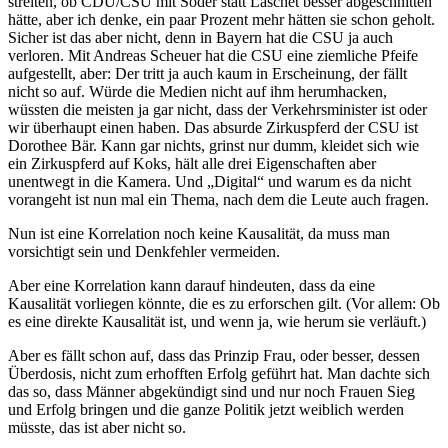
streiten, ob CDU/CSU mit Söder statt Laschet besser abgeschnitten
hätte, aber ich denke, ein paar Prozent mehr hätten sie schon geholt.
Sicher ist das aber nicht, denn in Bayern hat die CSU ja auch
verloren. Mit Andreas Scheuer hat die CSU eine ziemliche Pfeife
aufgestellt, aber: Der tritt ja auch kaum in Erscheinung, der fällt
nicht so auf. Würde die Medien nicht auf ihm herumhacken,
wüssten die meisten ja gar nicht, dass der Verkehrsminister ist oder
wir überhaupt einen haben. Das absurde Zirkuspferd der CSU ist
Dorothee Bär. Kann gar nichts, grinst nur dumm, kleidet sich wie
ein Zirkuspferd auf Koks, hält alle drei Eigenschaften aber
unentwegt in die Kamera. Und „Digital“ und warum es da nicht
vorangeht ist nun mal ein Thema, nach dem die Leute auch fragen.
Nun ist eine Korrelation noch keine Kausalität, da muss man
vorsichtigt sein und Denkfehler vermeiden.
Aber eine Korrelation kann darauf hindeuten, dass da eine
Kausalität vorliegen könnte, die es zu erforschen gilt. (Vor allem: Ob
es eine direkte Kausalität ist, und wenn ja, wie herum sie verläuft.)
Aber es fällt schon auf, dass das Prinzip Frau, oder besser, dessen
Überdosis, nicht zum erhofften Erfolg geführt hat. Man dachte sich
das so, dass Männer abgekündigt sind und nur noch Frauen Sieg
und Erfolg bringen und die ganze Politik jetzt weiblich werden
müsste, das ist aber nicht so.