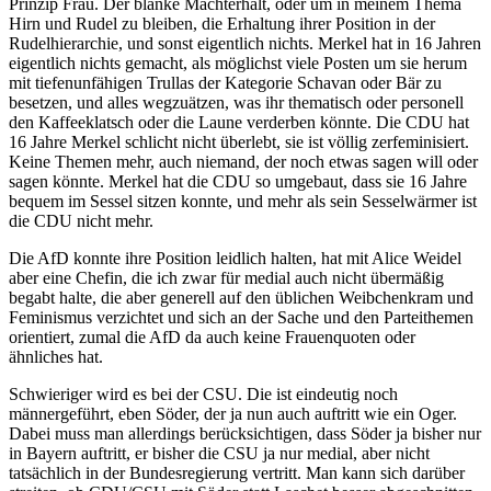
Prinzip Frau. Der blanke Machterhalt, oder um in meinem Thema
Hirn und Rudel zu bleiben, die Erhaltung ihrer Position in der
Rudelhierarchie, und sonst eigentlich nichts. Merkel hat in 16 Jahren
eigentlich nichts gemacht, als möglichst viele Posten um sie herum
mit tiefenunfähigen Trullas der Kategorie Schavan oder Bär zu
besetzen, und alles wegzuätzen, was ihr thematisch oder personell
den Kaffeeklatsch oder die Laune verderben könnte. Die CDU hat
16 Jahre Merkel schlicht nicht überlebt, sie ist völlig zerfeminisiert.
Keine Themen mehr, auch niemand, der noch etwas sagen will oder
sagen könnte. Merkel hat die CDU so umgebaut, dass sie 16 Jahre
bequem im Sessel sitzen konnte, und mehr als sein Sesselwärmer ist
die CDU nicht mehr.
Die AfD konnte ihre Position leidlich halten, hat mit Alice Weidel
aber eine Chefin, die ich zwar für medial auch nicht übermäßig
begabt halte, die aber generell auf den üblichen Weibchenkram und
Feminismus verzichtet und sich an der Sache und den Parteithemen
orientiert, zumal die AfD da auch keine Frauenquoten oder
ähnliches hat.
Schwieriger wird es bei der CSU. Die ist eindeutig noch
männergeführt, eben Söder, der ja nun auch auftritt wie ein Oger.
Dabei muss man allerdings berücksichtigen, dass Söder ja bisher nur
in Bayern auftritt, er bisher die CSU ja nur medial, aber nicht
tatsächlich in der Bundesregierung vertritt. Man kann sich darüber