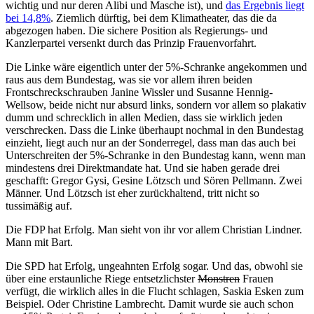
wichtig und nur deren Alibi und Masche ist), und
das Ergebnis liegt
bei 14,8%
. Ziemlich dürftig, bei dem Klimatheater, das die da
abgezogen haben. Die sichere Position als Regierungs- und
Kanzlerpartei versenkt durch das Prinzip Frauenvorfahrt.
Die Linke wäre eigentlich unter der 5%-Schranke angekommen und
raus aus dem Bundestag, was sie vor allem ihren beiden
Frontschreckschrauben Janine Wissler und Susanne Hennig-
Wellsow, beide nicht nur absurd links, sondern vor allem so plakativ
dumm und schrecklich in allen Medien, dass sie wirklich jeden
verschrecken. Dass die Linke überhaupt nochmal in den Bundestag
einzieht, liegt auch nur an der Sonderregel, dass man das auch bei
Unterschreiten der 5%-Schranke in den Bundestag kann, wenn man
mindestens drei Direktmandate hat. Und sie haben gerade drei
geschafft: Gregor Gysi, Gesine Lötzsch und Sören Pellmann. Zwei
Männer. Und Lötzsch ist eher zurückhaltend, tritt nicht so
tussimäßig auf.
Die FDP hat Erfolg. Man sieht von ihr vor allem Christian Lindner.
Mann mit Bart.
Die SPD hat Erfolg, ungeahnten Erfolg sogar. Und das, obwohl sie
über eine erstaunliche Riege entsetzlichster
Monstren
Frauen
verfügt, die wirklich alles in die Flucht schlagen, Saskia Esken zum
Beispiel. Oder Christine Lambrecht. Damit wurde sie auch schon