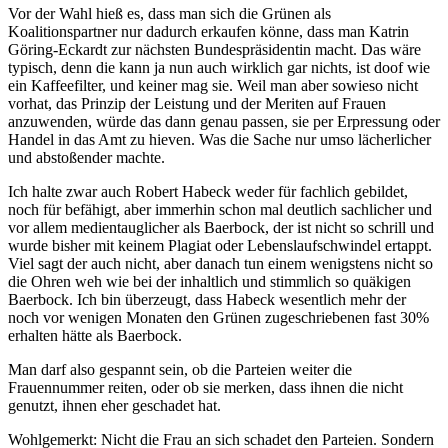
Vor der Wahl hieß es, dass man sich die Grünen als
Koalitionspartner nur dadurch erkaufen könne, dass man Katrin
Göring-Eckardt zur nächsten Bundespräsidentin macht. Das wäre
typisch, denn die kann ja nun auch wirklich gar nichts, ist doof wie
ein Kaffeefilter, und keiner mag sie. Weil man aber sowieso nicht
vorhat, das Prinzip der Leistung und der Meriten auf Frauen
anzuwenden, würde das dann genau passen, sie per Erpressung oder
Handel in das Amt zu hieven. Was die Sache nur umso lächerlicher
und abstoßender machte.
Ich halte zwar auch Robert Habeck weder für fachlich gebildet,
noch für befähigt, aber immerhin schon mal deutlich sachlicher und
vor allem medientauglicher als Baerbock, der ist nicht so schrill und
wurde bisher mit keinem Plagiat oder Lebenslaufschwindel ertappt.
Viel sagt der auch nicht, aber danach tun einem wenigstens nicht so
die Ohren weh wie bei der inhaltlich und stimmlich so quäkigen
Baerbock. Ich bin überzeugt, dass Habeck wesentlich mehr der
noch vor wenigen Monaten den Grünen zugeschriebenen fast 30%
erhalten hätte als Baerbock.
Man darf also gespannt sein, ob die Parteien weiter die
Frauennummer reiten, oder ob sie merken, dass ihnen die nicht
genutzt, ihnen eher geschadet hat.
Wohlgemerkt: Nicht die Frau an sich schadet den Parteien. Sondern