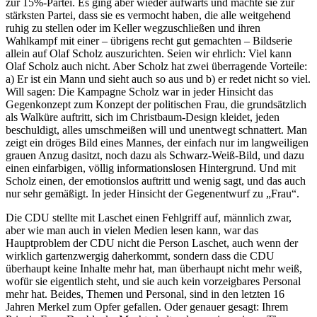
zur 15%-Partei. Es ging aber wieder aufwärts und machte sie zur
stärksten Partei, dass sie es vermocht haben, die alle weitgehend
ruhig zu stellen oder im Keller wegzuschließen und ihren
Wahlkampf mit einer – übrigens recht gut gemachten – Bildserie
allein auf Olaf Scholz auszurichten. Seien wir ehrlich: Viel kann
Olaf Scholz auch nicht. Aber Scholz hat zwei überragende Vorteile:
a) Er ist ein Mann und sieht auch so aus und b) er redet nicht so viel.
Will sagen: Die Kampagne Scholz war in jeder Hinsicht das
Gegenkonzept zum Konzept der politischen Frau, die grundsätzlich
als Walküre auftritt, sich im Christbaum-Design kleidet, jeden
beschuldigt, alles umschmeißen will und unentwegt schnattert. Man
zeigt ein dröges Bild eines Mannes, der einfach nur im langweiligen
grauen Anzug dasitzt, noch dazu als Schwarz-Weiß-Bild, und dazu
einen einfarbigen, völlig informationslosen Hintergrund. Und mit
Scholz einen, der emotionslos auftritt und wenig sagt, und das auch
nur sehr gemäßigt. In jeder Hinsicht der Gegenentwurf zu „Frau“.
Die CDU stellte mit Laschet einen Fehlgriff auf, männlich zwar,
aber wie man auch in vielen Medien lesen kann, war das
Hauptproblem der CDU nicht die Person Laschet, auch wenn der
wirklich gartenzwergig daherkommt, sondern dass die CDU
überhaupt keine Inhalte mehr hat, man überhaupt nicht mehr weiß,
wofür sie eigentlich steht, und sie auch kein vorzeigbares Personal
mehr hat. Beides, Themen und Personal, sind in den letzten 16
Jahren Merkel zum Opfer gefallen. Oder genauer gesagt: Ihrem