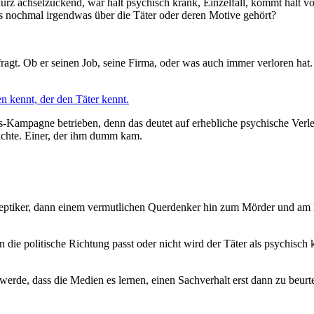
urz achselzuckend, war halt psychisch krank, Einzelfall, kommt halt v
ls nochmal irgendwas über die Täter oder deren Motive gehört?
efragt. Ob er seinen Job, seine Firma, oder was auch immer verloren ha
n kennt, der den Täter kennt.
Kampagne betrieben, denn das deutet auf erhebliche psychische Verletzu
achte. Einer, der ihm dumm kam.
eptiker, dann einem vermutlichen Querdenker hin zum Mörder und am 
 die politische Richtung passt oder nicht wird der Täter als psychisch
werde, dass die Medien es lernen, einen Sachverhalt erst dann zu beurt