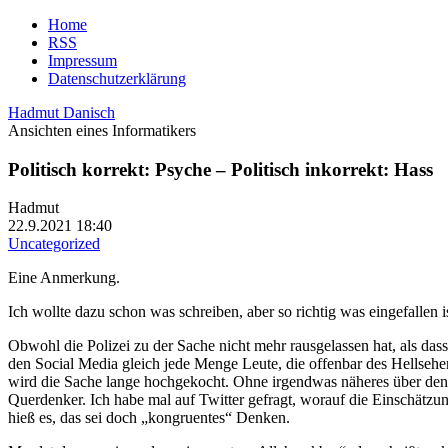
Home
RSS
Impressum
Datenschutzerklärung
Hadmut Danisch
Ansichten eines Informatikers
Politisch korrekt: Psyche – Politisch inkorrekt: Hass
Hadmut
22.9.2021 18:40
Uncategorized
Eine Anmerkung.
Ich wollte dazu schon was schreiben, aber so richtig was eingefallen 
Obwohl die Polizei zu der Sache nicht mehr rausgelassen hat, als da
den Social Media gleich jede Menge Leute, die offenbar des Hellsehens
wird die Sache lange hochgekocht. Ohne irgendwas näheres über den Fa
Querdenker. Ich habe mal auf Twitter gefragt, worauf die Einschätzu
hieß es, das sei doch „kongruentes“ Denken.