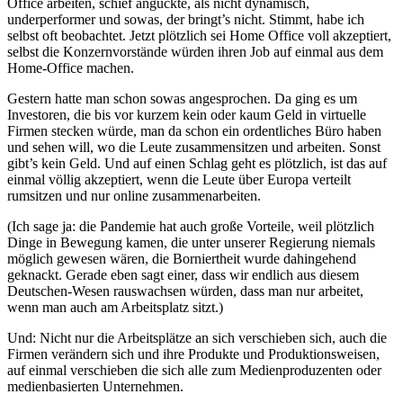
Office arbeiten, schief anguckte, als nicht dynamisch,
underperformer und sowas, der bringt’s nicht. Stimmt, habe ich
selbst oft beobachtet. Jetzt plötzlich sei Home Office voll akzeptiert,
selbst die Konzernvorstände würden ihren Job auf einmal aus dem
Home-Office machen.
Gestern hatte man schon sowas angesprochen. Da ging es um
Investoren, die bis vor kurzem kein oder kaum Geld in virtuelle
Firmen stecken würde, man da schon ein ordentliches Büro haben
und sehen will, wo die Leute zusammensitzen und arbeiten. Sonst
gibt’s kein Geld. Und auf einen Schlag geht es plötzlich, ist das auf
einmal völlig akzeptiert, wenn die Leute über Europa verteilt
rumsitzen und nur online zusammenarbeiten.
(Ich sage ja: die Pandemie hat auch große Vorteile, weil plötzlich
Dinge in Bewegung kamen, die unter unserer Regierung niemals
möglich gewesen wären, die Borniertheit wurde dahingehend
geknackt. Gerade eben sagt einer, dass wir endlich aus diesem
Deutschen-Wesen rauswachsen würden, dass man nur arbeitet,
wenn man auch am Arbeitsplatz sitzt.)
Und: Nicht nur die Arbeitsplätze an sich verschieben sich, auch die
Firmen verändern sich und ihre Produkte und Produktionsweisen,
auf einmal verschieben die sich alle zum Medienproduzenten oder
medienbasierten Unternehmen.