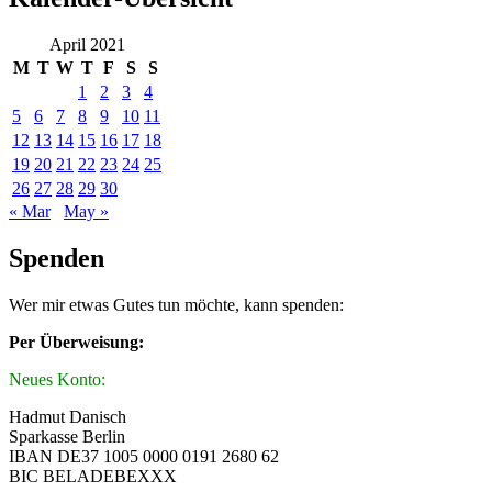
April 2021
M
T
W
T
F
S
S
1
2
3
4
5
6
7
8
9
10
11
12
13
14
15
16
17
18
19
20
21
22
23
24
25
26
27
28
29
30
« Mar
May »
Spenden
Wer mir etwas Gutes tun möchte, kann spenden:
Per Überweisung:
Neues Konto:
Hadmut Danisch
Sparkasse Berlin
IBAN DE37 1005 0000 0191 2680 62
BIC BELADEBEXXX