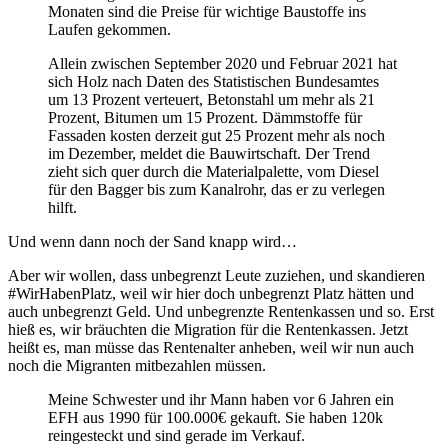
Monaten sind die Preise für wichtige Baustoffe ins
Laufen gekommen.
Allein zwischen September 2020 und Februar 2021 hat
sich Holz nach Daten des Statistischen Bundesamtes
um 13 Prozent verteuert, Betonstahl um mehr als 21
Prozent, Bitumen um 15 Prozent. Dämmstoffe für
Fassaden kosten derzeit gut 25 Prozent mehr als noch
im Dezember, meldet die Bauwirtschaft. Der Trend
zieht sich quer durch die Materialpalette, vom Diesel
für den Bagger bis zum Kanalrohr, das er zu verlegen
hilft.
Und wenn dann noch der Sand knapp wird…
Aber wir wollen, dass unbegrenzt Leute zuziehen, und skandieren
#WirHabenPlatz, weil wir hier doch unbegrenzt Platz hätten und
auch unbegrenzt Geld. Und unbegrenzte Rentenkassen und so. Erst
hieß es, wir bräuchten die Migration für die Rentenkassen. Jetzt
heißt es, man müsse das Rentenalter anheben, weil wir nun auch
noch die Migranten mitbezahlen müssen.
Meine Schwester und ihr Mann haben vor 6 Jahren ein
EFH aus 1990 für 100.000€ gekauft. Sie haben 120k
reingesteckt und sind gerade im Verkauf.