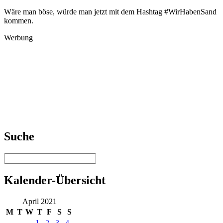
Wäre man böse, würde man jetzt mit dem Hashtag #WirHabenSand
kommen.
Werbung
Suche
Kalender-Übersicht
April 2021
M
T
W
T
F
S
S
1
2
3
4