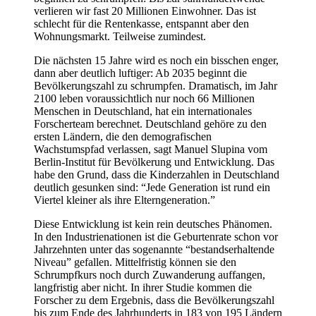
verlieren wir fast 20 Millionen Einwohner. Das ist
schlecht für die Rentenkasse, entspannt aber den
Wohnungsmarkt. Teilweise zumindest.
Die nächsten 15 Jahre wird es noch ein bisschen enger,
dann aber deutlich luftiger: Ab 2035 beginnt die
Bevölkerungszahl zu schrumpfen. Dramatisch, im Jahr
2100 leben voraussichtlich nur noch 66 Millionen
Menschen in Deutschland, hat ein internationales
Forscherteam berechnet. Deutschland gehöre zu den
ersten Ländern, die den demografischen
Wachstumspfad verlassen, sagt Manuel Slupina vom
Berlin-Institut für Bevölkerung und Entwicklung. Das
habe den Grund, dass die Kinderzahlen in Deutschland
deutlich gesunken sind: “Jede Generation ist rund ein
Viertel kleiner als ihre Elterngeneration.”
Diese Entwicklung ist kein rein deutsches Phänomen.
In den Industrienationen ist die Geburtenrate schon vor
Jahrzehnten unter das sogenannte “bestandserhaltende
Niveau” gefallen. Mittelfristig können sie den
Schrumpfkurs noch durch Zuwanderung auffangen,
langfristig aber nicht. In ihrer Studie kommen die
Forscher zu dem Ergebnis, dass die Bevölkerungszahl
bis zum Ende des Jahrhunderts in 183 von 195 Ländern