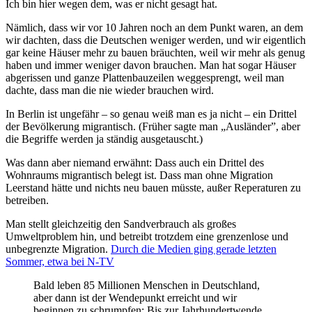
Ich bin hier wegen dem, was er nicht gesagt hat.
Nämlich, dass wir vor 10 Jahren noch an dem Punkt waren, an dem
wir dachten, dass die Deutschen weniger werden, und wir eigentlich
gar keine Häuser mehr zu bauen bräuchten, weil wir mehr als genug
haben und immer weniger davon brauchen. Man hat sogar Häuser
abgerissen und ganze Plattenbauzeilen weggesprengt, weil man
dachte, dass man die nie wieder brauchen wird.
In Berlin ist ungefähr – so genau weiß man es ja nicht – ein Drittel
der Bevölkerung migrantisch. (Früher sagte man „Ausländer”, aber
die Begriffe werden ja ständig ausgetauscht.)
Was dann aber niemand erwähnt: Dass auch ein Drittel des
Wohnraums migrantisch belegt ist. Dass man ohne Migration
Leerstand hätte und nichts neu bauen müsste, außer Reperaturen zu
betreiben.
Man stellt gleichzeitig den Sandverbrauch als großes
Umweltproblem hin, und betreibt trotzdem eine grenzenlose und
unbegrenzte Migration.
Durch die Medien ging gerade letzten
Sommer, etwa bei N-TV
Bald leben 85 Millionen Menschen in Deutschland,
aber dann ist der Wendepunkt erreicht und wir
beginnen zu schrumpfen: Bis zur Jahrhundertwende