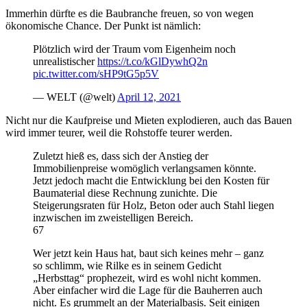
Immerhin dürfte es die Baubranche freuen, so von wegen
ökonomische Chance. Der Punkt ist nämlich:
Plötzlich wird der Traum vom Eigenheim noch
unrealistischer
https://t.co/kGlDywhQ2n
pic.twitter.com/sHP9tG5p5V
— WELT (@welt)
April 12, 2021
Nicht nur die Kaufpreise und Mieten explodieren, auch das Bauen
wird immer teurer, weil die Rohstoffe teurer werden.
Zuletzt hieß es, dass sich der Anstieg der
Immobilienpreise womöglich verlangsamen könnte.
Jetzt jedoch macht die Entwicklung bei den Kosten für
Baumaterial diese Rechnung zunichte. Die
Steigerungsraten für Holz, Beton oder auch Stahl liegen
inzwischen im zweistelligen Bereich.
67
Wer jetzt kein Haus hat, baut sich keines mehr – ganz
so schlimm, wie Rilke es in seinem Gedicht
„Herbsttag“ prophezeit, wird es wohl nicht kommen.
Aber einfacher wird die Lage für die Bauherren auch
nicht. Es grummelt an der Materialbasis. Seit einigen