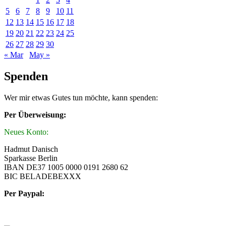
5
6
7
8
9
10
11
12
13
14
15
16
17
18
19
20
21
22
23
24
25
26
27
28
29
30
« Mar
May »
Spenden
Wer mir etwas Gutes tun möchte, kann spenden:
Per Überweisung:
Neues Konto:
Hadmut Danisch
Sparkasse Berlin
IBAN DE37 1005 0000 0191 2680 62
BIC BELADEBEXXX
Per Paypal: