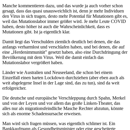
Manche kommentieren dazu, und das wurde ja auch vorher schon
gesagt, dass das quasi unausweichlich ist, denn je mehr Individuen
den Virus in sich tragen, desto mehr Potential für Mutationen gibt es,
weil das Mutationslabor immer größer wird. Je mehr Leute COVID
haben, desto höher ist auch die Wahrscheinlichkeit, dass es
Mutationen gibt. Ist ja eigentlich klar.
Damit liegt das Verschulden ziemlich deutlich bei denen, die das
anfangs verharmlost und verschlafen haben, und bei denen, die auf
eine „Herdenimmunität” gesetzt haben, also eine Durchdringung der
Bevölkerung mit dem Virus. Weil die damit einfach das
Mutationslabor vergrößert haben.
Länder wie Australien und Neuseeland, die schon bei einem
Einzelfall einen harten Lockdown durchziehen (aber eben auch als
weit abgelegene Insel in der Lage sind, das zu tun), sind da weit
erfolgreicher.
Die deutsche und europäische Verschleppung durch Spahn, Merkel
und von der Leyen und vor allem das große Linken-Theater, das
alles nur als migrationsfeindliche Masche Rechter abzutun, könnte
sich als enorme Schadensursache erweisen.
Man wird sich fragen müssen, was eigentlich schlimer ist. Ein
Bankkaufmann als Gesundheitsminister oder eine gescheiterte