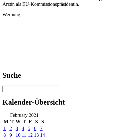
Ärztin als EU-Kommissionspräsidentin.
Werbung
Suche
Kalender-Übersicht
February 2021
M
T
W
T
F
S
S
1
2
3
4
5
6
7
8
9
10
11
12
13
14