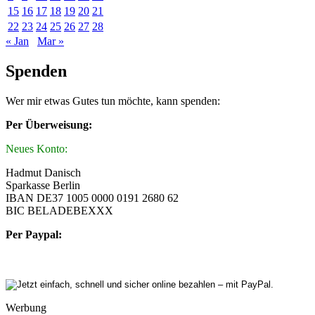
15
16
17
18
19
20
21
22
23
24
25
26
27
28
« Jan
Mar »
Spenden
Wer mir etwas Gutes tun möchte, kann spenden:
Per Überweisung:
Neues Konto:
Hadmut Danisch
Sparkasse Berlin
IBAN DE37 1005 0000 0191 2680 62
BIC BELADEBEXXX
Per Paypal:
Werbung