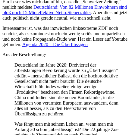
Ein Leser wies mich darauf hin, dass die „Schweizer Zeitung”
neulich meldete
Deutschland: Von 82 Millionen Einwohnern sind
bloß noch 15 Mio effektive Netto-Steuerzahler
. Aber die sind jetzt
auch politisch nicht gerade neutral, wie man schnell sieht.
Interessanter ist, was das inzwischen linksextreme ZDF noch
sendete, als es zumindest noch ein wenig seriös und unparteiisch
und noch keine Propaganda-Bude war. Hat ein Leser auf Youtube
gefunden:
Agenda 2020 – Die Überflüssigen
Aus der Beschreibung:
Deutschland im Jahre 2020: Dreiviertel der
arbeitsfähigen Bevölkerung wurde zu „Überflüssigen“
erklärt – menschlicher Ballast, den die hochproduktive
Gesellschaft nicht mehr braucht. Die deutsche
Wirtschaft blüht indes weiter, einige wenige
„Produktive“ bescheren den Firmen Rekordgewinne.
China und Indien sind die neuen Boomländer, in die
Millionen von verarmten Europäern auswandern, denn
alles ist besser, als zu den Heerscharen von
Überflüssigen zu gehören.
Was fängt man mit seinem Leben an, wenn man mit
Anfang 20 schon „überflüssig“ ist? Die 22-jährige Zoe
möchte als Zimmermädchen nach Shanghai