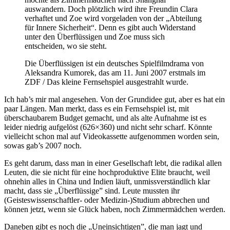
auswandern. Doch plötzlich wird ihre Freundin Clara
verhaftet und Zoe wird vorgeladen von der „Abteilung
für Innere Sicherheit“. Denn es gibt auch Widerstand
unter den Überflüssigen und Zoe muss sich
entscheiden, wo sie steht.
Die Überflüssigen ist ein deutsches Spielfilmdrama von
Aleksandra Kumorek, das am 11. Juni 2007 erstmals im
ZDF / Das kleine Fernsehspiel ausgestrahlt wurde.
Ich hab’s mir mal angesehen. Von der Grundidee gut, aber es hat ein
paar Längen. Man merkt, dass es ein Fernsehspiel ist, mit
überschaubarem Budget gemacht, und als alte Aufnahme ist es
leider niedrig aufgelöst (626×360) und nicht sehr scharf. Könnte
vielleicht schon mal auf Videokassette aufgenommen worden sein,
sowas gab’s 2007 noch.
Es geht darum, dass man in einer Gesellschaft lebt, die radikal allen
Leuten, die sie nicht für eine hochproduktive Elite braucht, weil
ohnehin alles in China und Indien läuft, unmissverständlich klar
macht, dass sie „Überflüssige” sind. Leute mussten ihr
(Geisteswissenschaftler- oder Medizin-)Studium abbrechen und
können jetzt, wenn sie Glück haben, noch Zimmermädchen werden.
Daneben gibt es noch die „Uneinsichtigen”, die man jagt und