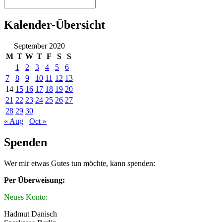
Kalender-Übersicht
September 2020
M
T
W
T
F
S
S
1
2
3
4
5
6
7
8
9
10
11
12
13
14
15
16
17
18
19
20
21
22
23
24
25
26
27
28
29
30
« Aug
Oct »
Spenden
Wer mir etwas Gutes tun möchte, kann spenden:
Per Überweisung:
Neues Konto:
Hadmut Danisch