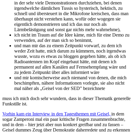
in der sehr viele Demonstrationen durchziehen, bei denen
irgendwelche dämlichen Tussis so hysterisch, hektisch, zu
schnell und übersteuert in die Mikrofone kreischen, dass man
überhaupt nicht verstehen kann, wofür oder wogegen sie
eigentlich demonstrieren und ich das nur noch als
Lärmbelästigung und sonst gar nichts mehr wahrnehme),
ich nicht im Traum auf die Idee käme, mich für eine Demo zu
verwenden, auf der man sich so benimmt,
und man mir das zu einem Zeitpunkt vorwarf, zu dem ich
weder Zeit hatte, mich darum zu kümmern, noch irgendwas
wusste, wozu es etwas zu bloggen gegeben hätte, als ob ich
Radioantennen im Kopf eingebaut hätte, mit denen ich
permanent auf allen Kanälen auf Fernsehempfang wäre und
zu jedem Zeitpunkt über alles informiert wäre
und mir komischerweise auch niemand von denen, die mich
beschimpften, nähere Informationen vorlegte, sie also nicht
mal näher als „Geisel von der SED” bezeichnete
muss ich mich doch sehr wundern, dass in dieser Thematik generelle
Funkstille ist.
Vorhin kam ein Interview in den Tagesthemen mit Geisel,
in dem
sogar Zamperoni mal ein paar kritische Fragen zusammenbrachte,
und in dem – hier jetzt aber nun konkret greifbar und zu fassen –
Geisel dummes Zeug über Demokratie daherredete und zu erkennen