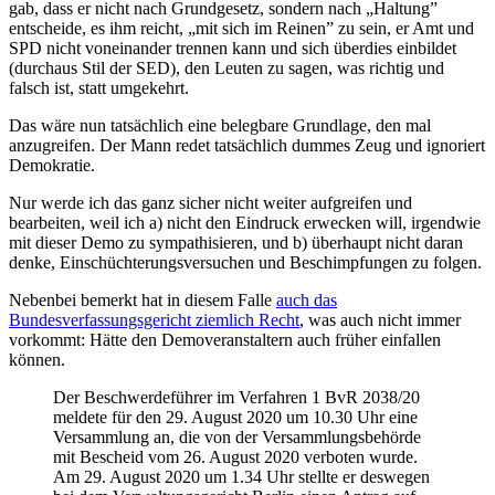
gab, dass er nicht nach Grundgesetz, sondern nach „Haltung”
entscheide, es ihm reicht, „mit sich im Reinen” zu sein, er Amt und
SPD nicht voneinander trennen kann und sich überdies einbildet
(durchaus Stil der SED), den Leuten zu sagen, was richtig und
falsch ist, statt umgekehrt.
Das wäre nun tatsächlich eine belegbare Grundlage, den mal
anzugreifen. Der Mann redet tatsächlich dummes Zeug und ignoriert
Demokratie.
Nur werde ich das ganz sicher nicht weiter aufgreifen und
bearbeiten, weil ich a) nicht den Eindruck erwecken will, irgendwie
mit dieser Demo zu sympathisieren, und b) überhaupt nicht daran
denke, Einschüchterungsversuchen und Beschimpfungen zu folgen.
Nebenbei bemerkt hat in diesem Falle
auch das
Bundesverfassungsgericht ziemlich Recht
, was auch nicht immer
vorkommt: Hätte den Demoveranstaltern auch früher einfallen
können.
Der Beschwerdeführer im Verfahren 1 BvR 2038/20
meldete für den 29. August 2020 um 10.30 Uhr eine
Versammlung an, die von der Versammlungsbehörde
mit Bescheid vom 26. August 2020 verboten wurde.
Am 29. August 2020 um 1.34 Uhr stellte er deswegen