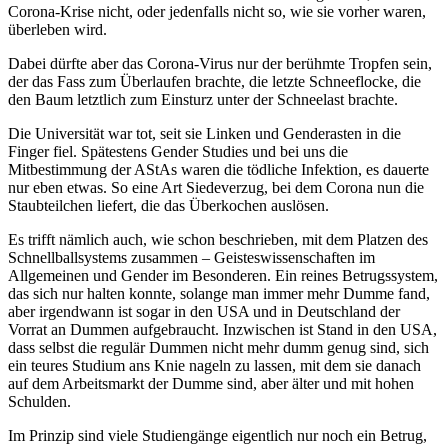
Corona-Krise nicht, oder jedenfalls nicht so, wie sie vorher waren,
überleben wird.
Dabei dürfte aber das Corona-Virus nur der berühmte Tropfen sein,
der das Fass zum Überlaufen brachte, die letzte Schneeflocke, die
den Baum letztlich zum Einsturz unter der Schneelast brachte.
Die Universität war tot, seit sie Linken und Genderasten in die
Finger fiel. Spätestens Gender Studies und bei uns die
Mitbestimmung der AStAs waren die tödliche Infektion, es dauerte
nur eben etwas. So eine Art Siedeverzug, bei dem Corona nun die
Staubteilchen liefert, die das Überkochen auslösen.
Es trifft nämlich auch, wie schon beschrieben, mit dem Platzen des
Schnellballsystems zusammen – Geisteswissenschaften im
Allgemeinen und Gender im Besonderen. Ein reines Betrugssystem,
das sich nur halten konnte, solange man immer mehr Dumme fand,
aber irgendwann ist sogar in den USA und in Deutschland der
Vorrat an Dummen aufgebraucht. Inzwischen ist Stand in den USA,
dass selbst die regulär Dummen nicht mehr dumm genug sind, sich
ein teures Studium ans Knie nageln zu lassen, mit dem sie danach
auf dem Arbeitsmarkt der Dumme sind, aber älter und mit hohen
Schulden.
Im Prinzip sind viele Studiengänge eigentlich nur noch ein Betrug,