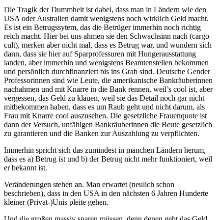
Die Tragik der Dummheit ist dabei, dass man in Ländern wie den
USA oder Australien damit wenigstens noch wirklich Geld macht.
Es ist ein Betrugssytem, das die Betrüger immerhin noch richtig
reich macht. Hier bei uns ahmen sie den Schwachsinn nach (cargo
cult), merken aber nicht mal, dass es Betrug war, und wundern sich
dann, dass sie hier auf Sparprofessuren mit Hungerausstattung
landen, aber immerhin und wenigstens Beamtenstellen bekommen
und persönlich durchfinanziert bis ins Grab sind. Deutsche Gender
Professorinnen sind wie Leute, die amerikanische Bankräuberinnen
nachahmen und mit Knarre in die Bank rennen, weil’s cool ist, aber
vergessen, das Geld zu klauen, weil sie das Detail noch gar nicht
mitbekommen haben, dass es um Raub geht und nicht darum, als
Frau mit Knarre cool auszusehen. Die gesetzliche Frauenquote ist
dann der Versuch, unfähigen Bankräuberinnen die Beute gesetzlich
zu garantieren und die Banken zur Auszahlung zu verpflichten.
Immerhin spricht sich das zumindest in manchen Ländern herum,
dass es a) Betrug ist und b) der Betrug nicht mehr funktioniert, weil
er bekannt ist.
Veränderungen stehen an. Man erwartet (neulich schon
beschrieben), dass in den USA in den nächsten 6 Jahren Hunderte
kleiner (Privat-)Unis pleite gehen.
Und die großen massiv sparen müssen, denn denen geht das Geld