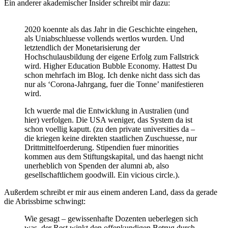
Ein anderer akademischer Insider schreibt mir dazu:
2020 koennte als das Jahr in die Geschichte eingehen,
als Uniabschluesse vollends wertlos wurden. Und
letztendlich der Monetarisierung der
Hochschulausbildung der eigene Erfolg zum Fallstrick
wird. Higher Education Bubble Economy. Hattest Du
schon mehrfach im Blog. Ich denke nicht dass sich das
nur als ‘Corona-Jahrgang, fuer die Tonne’ manifestieren
wird.
Ich wuerde mal die Entwicklung in Australien (und
hier) verfolgen. Die USA weniger, das System da ist
schon voellig kaputt. (zu den private universities da –
die kriegen keine direkten staatlichen Zuschuesse, nur
Drittmittelfoerderung. Stipendien fuer minorities
kommen aus dem Stiftungskapital, und das haengt nicht
unerheblich von Spenden der alumni ab, also
gesellschaftlichem goodwill. Ein vicious circle.).
Außerdem schreibt er mir aus einem anderen Land, dass da gerade
die Abrissbirne schwingt:
Wie gesagt – gewissenhafte Dozenten ueberlegen sich
was, der Rest winkt den offenkundigen Betrug durch.