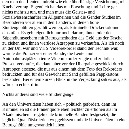
den man den Leuten andreht wie eine überflüssige Versicherung mit
Knebelvertrag. Eigentlich hat das mit Forschung und Lehre gar
nichts mehr zu tun, und man muss die Geistes- und
Sozialwissenschaftler im Allgemeinen und die Gender Studies im
Besonderen vor allem in den Ländern, in denen hohe
Studiengebühren gezahlt werden, als kriminelle Drückerkolonne
einstufen. Es geht eigentlich nur noch darum, ihnen oder den
Stipendiumsgebern mit Betrugsmethoden das Geld aus der Tasche
zu ziehen und ihnen wertlose Attrappen zu verkaufen. Als ich noch
an der Uni war und VHS-Videorekorder stand der Technik war,
warnte die Polizei vor einer Bande, die Leuten auf
Autobahnrastplätzen teure Videorekorder zeigte und zu tollen
Preisen verkaufte, die dann aber vor der Übergabe geschickt durch
Attrappen ersetzte, die nur aus einem mit dem Foto des Rekorders
bedruckten und für das Gewicht mit Sand gefüllten Pappkartons
bestanden. Bei einem kurzen Blick in die Verpackung sah es aus, als
wäre ein echter drin.
Nichts anderes sind viele Studiengänge.
An den Universitäten haben sich – politisch gefördert, denn im
Kriminellen ist die Frauenquote eben leichter zu erhöhen als im
Akademischen – regelrechte kriminelle Banden festgesetzt, die
jegliche Qualitätskriterien weggebissen und die Universitäten in eine
Betrugshöhle umgewandelt haben.