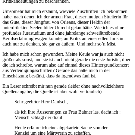
Kritikandeutungen zu beschränken.
Umsomehr hat mich erstaunt, wieviele Zuschriften ich bekommen
habe, nach denen ich der armen Frau, dieser mutigen Streiterin für
das Gute, dieser Jungfrau von Orleans, dieser Heldin der
unterdrückten Seelen bitter Unrecht getan hätte. Wie ich es ohne
profundes Jurastudium und ohne jahrelange schweißtreibende
Berufserfahrung wagen konnte, an Kritik an einer edlen Juristin
auch nur zu denken, sie gar zu äußern. Und mehr so’n Mist.
Ich habe mich schon gewundert. Meine Keule war ja auch nicht
größer als sonst, und sie ist auch nicht gerade die erste Juristin, über
die ich schreibe, warum also auf einmal dieses Hintergrundkonzert
aus Verteidigungsschriften? Gerade das hatte mich in der
Einschätzung bestärkt, dass da irgendwas faul ist.
Ein Leser schreibt mir nun gerade (leider ohne nachvollziehbare
Quellenangabe, die Quelle ist aber wohl vertraulich)
Sehr geehrter Herr Danisch,
als ich Ihre Äusserungen zu Frau Bahner las, dacht ich :
Mensch schlägt der drauf.
Heute erfahre ich eine abgekartete Sache von der
Kanzlei um eine Märtyrerin zu schaffen.