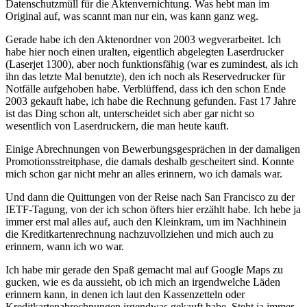
Datenschutzmüll für die Aktenvernichtung. Was hebt man im
Original auf, was scannt man nur ein, was kann ganz weg.
Gerade habe ich den Aktenordner von 2003 wegverarbeitet. Ich
habe hier noch einen uralten, eigentlich abgelegten Laserdrucker
(Laserjet 1300), aber noch funktionsfähig (war es zumindest, als ich
ihn das letzte Mal benutzte), den ich noch als Reservedrucker für
Notfälle aufgehoben habe. Verblüffend, dass ich den schon Ende
2003 gekauft habe, ich habe die Rechnung gefunden. Fast 17 Jahre
ist das Ding schon alt, unterscheidet sich aber gar nicht so
wesentlich von Laserdruckern, die man heute kauft.
Einige Abrechnungen von Bewerbungsgesprächen in der damaligen
Promotionsstreitphase, die damals deshalb gescheitert sind. Konnte
mich schon gar nicht mehr an alles erinnern, wo ich damals war.
Und dann die Quittungen von der Reise nach San Francisco zu der
IETF-Tagung, von der ich schon öfters hier erzählt habe. Ich hebe ja
immer erst mal alles auf, auch den Kleinkram, um im Nachhinein
die Kreditkartenrechnung nachzuvollziehen und mich auch zu
erinnern, wann ich wo war.
Ich habe mir gerade den Spaß gemacht mal auf Google Maps zu
gucken, wie es da aussieht, ob ich mich an irgendwelche Läden
erinnern kann, in denen ich laut den Kassenzetteln oder
Kreditkartenabrechnungen irgendwas gekauft habe. Steht ja immer