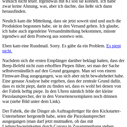
wirklich nicht teuer. Irgendwas mit KI soll sie können. Ich habe
zwar keine Ahnung, was, aber ich dachte, das ließe sich dann
herausfinden.
Neulich kam die Mitteilung, dass sie jetzt soweit sind und auch die
Produktion begonnen habe, sie in den Versand gehen. Ich glaube,
ich habe auch irgendeine Versandmitteilung bekommen, müsste
irgendwo auf dem Postweg aus sonstwo sein.
Eben kam eine Rundmail. Sorry. Es gäbe da ein Problem.
Es piept
nicht.
Nachdem sich die ersten Empfänger darüber beklagt hatten, dass der
Beep-Befehl nicht zum erhofften Piepen führe, sei man der Sache
selbstverständlich auf den Grund gegangen. Man sei von einem
Firmware-Bug ausgegangen, was sich aber nicht bewahrheitet habe.
Eine genaue Analyse habe ergeben, dass der zentrale Grund dafür,
dass es nicht piept, darin zu finden sei, dass es wohl bei denen von
der Fabrik heftig piepe. In den Uhren nämlich fehle der kleine
Piezolautsprecher, der in den Vorserienexemplaren noch drinnen
war (siehe Bild unter dem Link).
Der Fabrik, die die Dinger als Auftragsfertiger für den Kickstarter-
Unternehmer hergestellt habe, seien die Piezolautsprecher
ausgegangen (man darf jetzt mutmaßen, ob das mit
Lieferschwierigkeiten durch Corona in Zusammenhang stehen