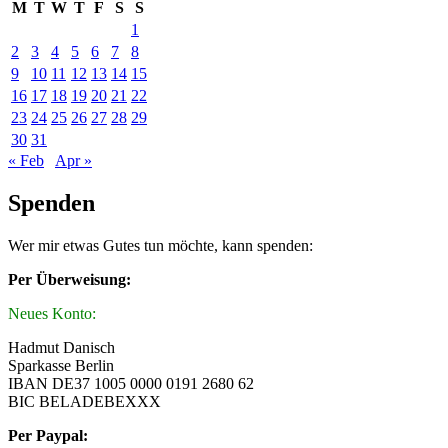
M
T
W
T
F
S
S
1
2
3
4
5
6
7
8
9
10
11
12
13
14
15
16
17
18
19
20
21
22
23
24
25
26
27
28
29
30
31
« Feb
Apr »
Spenden
Wer mir etwas Gutes tun möchte, kann spenden:
Per Überweisung:
Neues Konto:
Hadmut Danisch
Sparkasse Berlin
IBAN DE37 1005 0000 0191 2680 62
BIC BELADEBEXXX
Per Paypal: