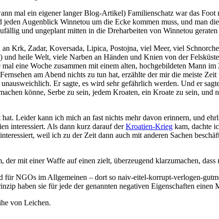
dwann mal ein eigener langer Blog-Artikel) Familienschatz war das Foot
und jeden Augenblick Winnetou um die Ecke kommen muss, und man die 
fällig und ungeplant mitten in die Dreharbeiten von Winnetou geraten s
n Krk, Zadar, Koversada, Lipica, Postojna, viel Meer, viel Schnorcheln,
n) und heile Welt, viele Narben an Händen und Knien von der Felsküste
 mal eine Woche zusammen mit einem alten, hochgebildeten Mann im 
ernsehen am Abend nichts zu tun hat, erzählte der mir die meiste Zeit
 unausweichlich. Er sagte, es wird sehr gefährlich werden. Und er sagte
ormachen könne, Serbe zu sein, jedem Kroaten, ein Kroate zu sein, und
 hat. Leider kann ich mich an fast nichts mehr davon erinnern, und ehr
en interessiert. Als dann kurz darauf der
Kroatien-Krieg
kam, dachte ic
nteressiert, weil ich zu der Zeit dann auch mit anderen Sachen beschäft
m, der mit einer Waffe auf einen zielt, überzeugend klarzumachen, dass m
nd für NGOs im Allgemeinen – dort so naiv-eitel-korrupt-verlogen-gutm
zip haben sie für jede der genannten negativen Eigenschaften einen Mi
eihe von Leichen.