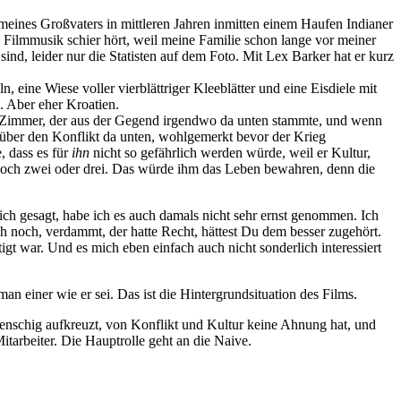
 meines Großvaters in mittleren Jahren inmitten einem Haufen Indianer
Filmmusik schier hört, weil meine Familie schon lange vor meiner
ind, leider nur die Statisten auf dem Foto. Mit Lex Barker hat er kurz
 eine Wiese voller vierblättriger Kleeblätter und eine Eisdiele mit
. Aber eher Kroatien.
Zimmer, der aus der Gegend irgendwo da unten stammte, und wenn
 über den Konflikt da unten, wohlgemerkt bevor der Krieg
, dass es für
ihn
nicht so gefährlich werden würde, weil er Kultur,
 noch zwei oder drei. Das würde ihm das Leben bewahren, denn die
lich gesagt, habe ich es auch damals nicht sehr ernst genommen. Ich
h noch, verdammt, der hatte Recht, hättest Du dem besser zugehört.
igt war. Und es mich eben einfach auch nicht sonderlich interessiert
an einer wie er sei. Das ist die Hintergrundsituation des Films.
enschig aufkreuzt, von Konflikt und Kultur keine Ahnung hat, und
tarbeiter. Die Hauptrolle geht an die Naive.