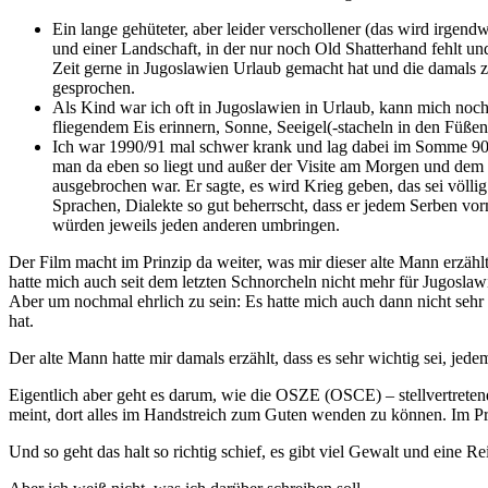
Ein lange gehüteter, aber leider verschollener (das wird irgen
und einer Landschaft, in der nur noch Old Shatterhand fehlt 
Zeit gerne in Jugoslawien Urlaub gemacht hat und die damals zu
gesprochen.
Als Kind war ich oft in Jugoslawien in Urlaub, kann mich noch a
fliegendem Eis erinnern, Sonne, Seeigel(-stacheln in den Füße
Ich war 1990/91 mal schwer krank und lag dabei im Somme 90
man da eben so liegt und außer der Visite am Morgen und dem F
ausgebrochen war. Er sagte, es wird Krieg geben, das sei völlig
Sprachen, Dialekte so gut beherrscht, dass er jedem Serben v
würden jeweils jeden anderen umbringen.
Der Film macht im Prinzip da weiter, was mir dieser alte Mann erzählt
hatte mich auch seit dem letzten Schnorcheln nicht mehr für Jugoslawi
Aber um nochmal ehrlich zu sein: Es hatte mich auch dann nicht sehr i
hat.
Der alte Mann hatte mir damals erzählt, dass es sehr wichtig sei, jede
Eigentlich aber geht es darum, wie die OSZE (OSCE) – stellvertrete
meint, dort alles im Handstreich zum Guten wenden zu können. Im Prin
Und so geht das halt so richtig schief, es gibt viel Gewalt und eine R