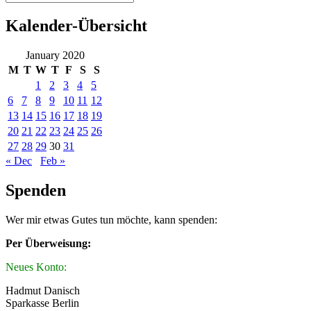
Kalender-Übersicht
January 2020
M
T
W
T
F
S
S
1
2
3
4
5
6
7
8
9
10
11
12
13
14
15
16
17
18
19
20
21
22
23
24
25
26
27
28
29
30
31
« Dec
Feb »
Spenden
Wer mir etwas Gutes tun möchte, kann spenden:
Per Überweisung:
Neues Konto:
Hadmut Danisch
Sparkasse Berlin