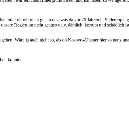
 bewerten. Mir fehlt das Hintergrundwissen und ich haben zu wenige so
at, oder ob wir nicht genau das, was da vor 20 Jahren in Südeuropa, ge
nd unsere Regierung nicht geauso naiv, dämlich, korrupt und schädlich 
ugehen. Wäre ja auch nicht so, als ob Kosovo-Albaner hier so ganz una
iben könnte.