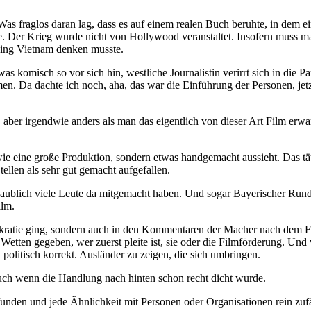
as fraglos daran lag, dass es auf einem realen Buch beruhte, in dem ei
gie. Der Krieg wurde nicht von Hollywood veranstaltet. Insofern muss
ning Vietnam denken musste.
as komisch so vor sich hin, westliche Journalistin verirrt sich in di
Da dachte ich noch, aha, das war die Einführung der Personen, jetzt 
ber irgendwie anders als man das eigentlich von dieser Art Film erwar
t wie eine große Produktion, sondern etwas handgemacht aussieht. Das t
tellen als sehr gut gemacht aufgefallen.
glaublich viele Leute da mitgemacht haben. Und sogar Bayerischer Ru
ilm.
ürokratie ging, sondern auch in den Kommentaren der Macher nach dem 
e Wetten gegeben, wer zuerst pleite ist, sie oder die Filmförderung. Und
politisch korrekt. Ausländer zu zeigen, die sich umbringen.
auch wenn die Handlung nach hinten schon recht dicht wurde.
unden und jede Ähnlichkeit mit Personen oder Organisationen rein zufäl