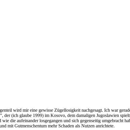
enteil wird mir eine gewisse Zügellosigkeit nachgesagt. Ich war gerade
!”, der (ich glaube 1999) im Kosovo, dem damaligen Jugoslawien spiel
wie die aufeinander losgegangen und sich gegenseitig umgebracht hab
 und mit Gutmenschentum mehr Schaden als Nutzen anrichtete.