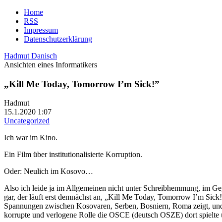
Home
RSS
Impressum
Datenschutzerklärung
Hadmut Danisch
Ansichten eines Informatikers
„Kill Me Today, Tomorrow I’m Sick!”
Hadmut
15.1.2020 1:07
Uncategorized
Ich war im Kino.
Ein Film über institutionalisierte Korruption.
Oder: Neulich im Kosovo…
Also ich leide ja im Allgemeinen nicht unter Schreibhemmung, im Geg
gar, der läuft erst demnächst an, „Kill Me Today, Tomorrow I’m Sick
Spannungen zwischen Kosovaren, Serben, Bosniern, Roma zeigt, und 
korrupte und verlogene Rolle die OSCE (deutsch OSZE) dort spielte