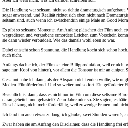
Aber ich weiß nicht, was ich darüber schreiben soll.
Die Handlung war seltsam, nicht so richtig dramaturgisch aufgebaut. W
sogar anwesend, und Realität richtet sich eben nicht nach Dramatur
seltsam sind, auch wenn ich zwischendrin einige Male an Good Mor
Es gibt so seltsame Momente. Am Anfang plätschert der Film noch etw
wegradieren und vergrabene ermordete Leichen zum Vorschein kommen. 
sie dann wieder verbuddelt. Wie das damals wohl eben so war.
Dabei entsteht schon Spannung, die Handlung kocht sich schon hoch, a
auch nicht.
Anfangs dachte ich, der Film sei eine Billigproduktion, weil er nich
sage nur: Kopf von hinten), vor allem die Tonspur ist mir an einigen S
Gestaunt habe ich dann, als der Abspann nicht enden wollte, wie un
Medien. Filmförderfond. Und so weiter und so fort. Ein geförderter F
Beachtlich ist dann, dass es nicht nur im Film um diese seltsame B
daran gebettelt und gebastelt? Zehn Jahre oder so. Sie sagten, es hätt
Einschätzung nicht mehr förderfähig, weil zuwenige Frauen und nicht 
Ich fand ihn auch etwas zu lang, ich glaube, zwei Stunden waren’s, 
Zwar haben sie am Anfang den Disclaimer, dass die Handlung frei erf