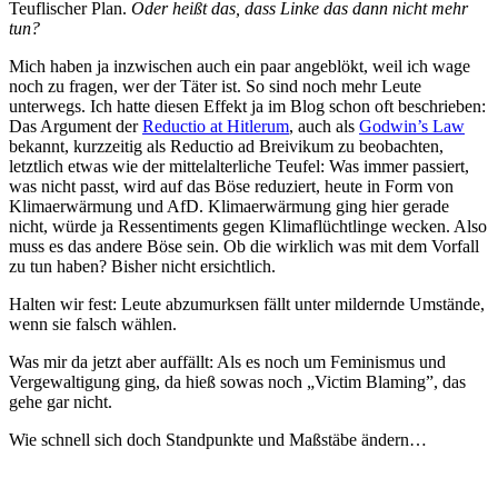
Teuflischer Plan.
Oder heißt das, dass Linke das dann nicht mehr
tun?
Mich haben ja inzwischen auch ein paar angeblökt, weil ich wage
noch zu fragen, wer der Täter ist. So sind noch mehr Leute
unterwegs. Ich hatte diesen Effekt ja im Blog schon oft beschrieben:
Das Argument der
Reductio at Hitlerum
, auch als
Godwin’s Law
bekannt, kurzzeitig als Reductio ad Breivikum zu beobachten,
letztlich etwas wie der mittelalterliche Teufel: Was immer passiert,
was nicht passt, wird auf das Böse reduziert, heute in Form von
Klimaerwärmung und AfD. Klimaerwärmung ging hier gerade
nicht, würde ja Ressentiments gegen Klimaflüchtlinge wecken. Also
muss es das andere Böse sein. Ob die wirklich was mit dem Vorfall
zu tun haben? Bisher nicht ersichtlich.
Halten wir fest: Leute abzumurksen fällt unter mildernde Umstände,
wenn sie falsch wählen.
Was mir da jetzt aber auffällt: Als es noch um Feminismus und
Vergewaltigung ging, da hieß sowas noch „Victim Blaming”, das
gehe gar nicht.
Wie schnell sich doch Standpunkte und Maßstäbe ändern…