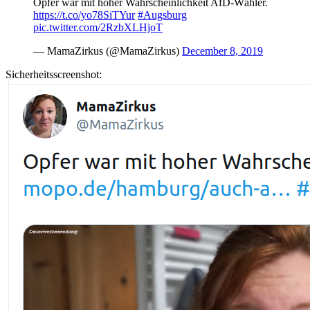
Opfer war mit hoher Wahrscheinlichkeit AfD-Wähler.
https://t.co/yo78SiTYur
#Augsburg
pic.twitter.com/2RzbXLHjoT
— MamaZirkus (@MamaZirkus)
December 8, 2019
Sicherheitsscreenshot: