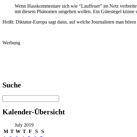
Wenn Hasskommentare sich wie “Lauffeuer” im Netz verbreiteten 
mit diesem Phänomen umgehen wollen. Ein Gütesiegel könne d
Heißt: Diktatur-Europa sagt dann, auf welche Journalisten man höre
Werbung
Suche
Kalender-Übersicht
July 2019
M
T
W
T
F
S
S