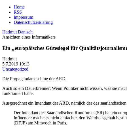
Home
RSS
Impressum
Datenschutzerklärung
Hadmut Danisch
Ansichten eines Informatikers
Ein „europäisches Gütesiegel für Qualitätsjournalism
Hadmut
5.7.2019 19:13
Uncategorized
Die Propagandamaschine der ARD.
Auch so ein Dauerbrenner: Wenn Politiker nicht wissen, was sie machen
funktioniert hätte.
Ausgerechnet ein Intendant der ARD, nämlich der des saarländisch
Der Intendant des Saarländischen Rundfunks (SR) hat ein europä
Influencer mache es nicht einfacher, den Wahrheitsgehalt besti
(DFJP) am Mittwoch in Paris.