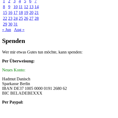
1
2
3
4
5
6
7
8
9
10
11
12
13
14
15
16
17
18
19
20
21
22
23
24
25
26
27
28
29
30
31
« Jun
Aug »
Spenden
Wer mir etwas Gutes tun möchte, kann spenden:
Per Überweisung:
Neues Konto:
Hadmut Danisch
Sparkasse Berlin
IBAN DE37 1005 0000 0191 2680 62
BIC BELADEBEXXX
Per Paypal: