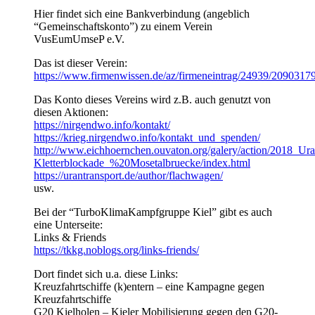
Hier findet sich eine Bankverbindung (angeblich
“Gemeinschaftskonto”) zu einem Verein
VusEumUmseP e.V.
Das ist dieser Verein:
https://www.firmenwissen.de/az/firmeneintra
Das Konto dieses Vereins wird z.B. auch genutzt von
diesen Aktionen:
https://nirgendwo.info/kontakt/
https://krieg.nirgendwo.info/kontakt_und_spenden/
http://www.eichhoernchen.ouvaton.org/galery/action/2018_Ura
Kletterblockade_%20Mosetalbruecke/index.html
https://urantransport.de/author/flachwagen/
usw.
Bei der “TurboKlimaKampfgruppe Kiel” gibt es auch
eine Unterseite:
Links & Friends
https://tkkg.noblogs.org/links-friends/
Dort findet sich u.a. diese Links:
Kreuzfahrtschiffe (k)entern – eine Kampagne gegen
Kreuzfahrtschiffe
G20 Kielholen – Kieler Mobilisierung gegen den G20-