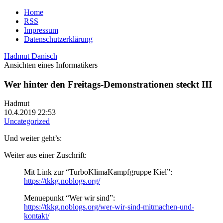
Home
RSS
Impressum
Datenschutzerklärung
Hadmut Danisch
Ansichten eines Informatikers
Wer hinter den Freitags-Demonstrationen steckt III
Hadmut
10.4.2019 22:53
Uncategorized
Und weiter geht’s:
Weiter aus einer Zuschrift:
Mit Link zur “TurboKlimaKampfgruppe Kiel”:
https://tkkg.noblogs.org/
Menuepunkt “Wer wir sind”:
https://tkkg.noblogs.org/wer-wir-sind-mitmachen-und-
kontakt/