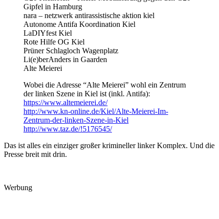
Gipfel in Hamburg
nara – netzwerk antirassistische aktion kiel
Autonome Antifa Koordination Kiel
LaDIYfest Kiel
Rote Hilfe OG Kiel
Prüner Schlagloch Wagenplatz
Li(e)berAnders in Gaarden
Alte Meierei
Wobei die Adresse “Alte Meierei” wohl ein Zentrum
der linken Szene in Kiel ist (inkl. Antifa):
https://www.altemeierei.de/
http://www.kn-online.de/Kiel/Alte-Meierei-Im-
Zentrum-der-linken-Szene-in-Kiel
http://www.taz.de/!5176545/
Das ist alles ein einziger großer krimineller linker Komplex. Und die
Presse breit mit drin.
Werbung