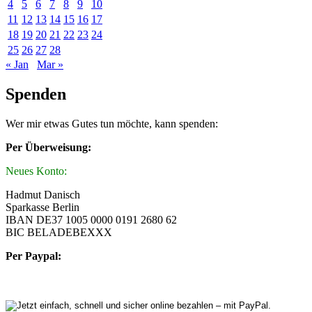
4
5
6
7
8
9
10
11
12
13
14
15
16
17
18
19
20
21
22
23
24
25
26
27
28
« Jan
Mar »
Spenden
Wer mir etwas Gutes tun möchte, kann spenden:
Per Überweisung:
Neues Konto:
Hadmut Danisch
Sparkasse Berlin
IBAN DE37 1005 0000 0191 2680 62
BIC BELADEBEXXX
Per Paypal: