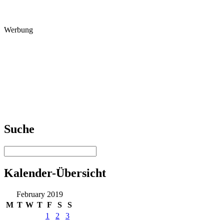
Werbung
Suche
Kalender-Übersicht
February 2019
M
T
W
T
F
S
S
1
2
3