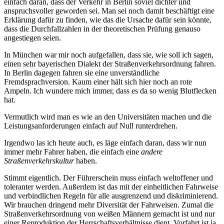
einfach daran, dass der Verkehr in Berlin soviel dichter und
anspruchsvoller geworden sei. Man sei noch damit beschäftigt eine
Erklärung dafür zu finden, wie das die Ursache dafür sein könnte,
dass die Durchfallzahlen in der theoretischen Prüfung genauso
angestiegen seien.
In München war mir noch aufgefallen, dass sie, wie soll ich sagen,
einen sehr bayerischen Dialekt der Straßenverkehrsordnung fahren.
In Berlin dagegen fahren sie eine unverständliche
Fremdsprachversion. Kaum einer hält sich hier noch an rote
Ampeln. Ich wundere mich immer, dass es da so wenig Blutflecken
hat.
Vermutlich wird man es wie an den Universitäten machen und die
Leistungsanforderungen einfach auf Null runterdrehen.
Irgendwo las ich heute auch, es läge einfach daran, dass wir nun
immer mehr Fahrer haben, die einfach eine
andere
Straßenverkehrskultur
haben.
Stimmt eigentlich. Der Führerschein muss einfach weltoffener und
toleranter werden. Außerdem ist das mit der einheitlichen Fahrweise
und verbindlichen Regeln für alle ausgrenzend und diskriminierend.
Wir brauchen dringend mehr Diversität der Fahrweisen. Zumal die
Straßenverkehrsordnung von weißen Männern gemacht ist und nur
einer Reproduktion der Herrschaftsverhältnisse dient. Vorfahrt ist ja