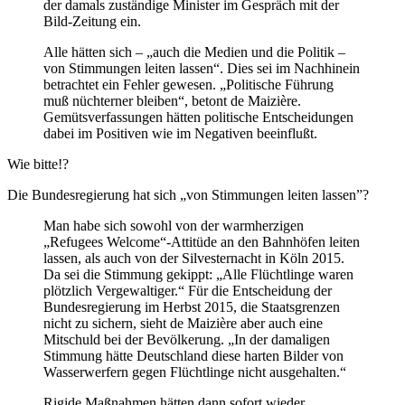
der damals zuständige Minister im Gespräch mit der
Bild-Zeitung ein.
Alle hätten sich – „auch die Medien und die Politik –
von Stimmungen leiten lassen“. Dies sei im Nachhinein
betrachtet ein Fehler gewesen. „Politische Führung
muß nüchterner bleiben“, betont de Maizière.
Gemütsverfassungen hätten politische Entscheidungen
dabei im Positiven wie im Negativen beeinflußt.
Wie bitte!?
Die Bundesregierung hat sich „von Stimmungen leiten lassen”?
Man habe sich sowohl von der warmherzigen
„Refugees Welcome“-Attitüde an den Bahnhöfen leiten
lassen, als auch von der Silvesternacht in Köln 2015.
Da sei die Stimmung gekippt: „Alle Flüchtlinge waren
plötzlich Vergewaltiger.“ Für die Entscheidung der
Bundesregierung im Herbst 2015, die Staatsgrenzen
nicht zu sichern, sieht de Maizière aber auch eine
Mitschuld bei der Bevölkerung. „In der damaligen
Stimmung hätte Deutschland diese harten Bilder von
Wasserwerfern gegen Flüchtlinge nicht ausgehalten.“
Rigide Maßnahmen hätten dann sofort wieder