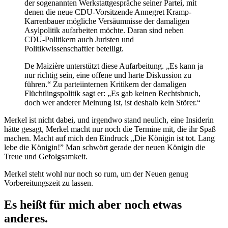
der sogenannten Werkstattgespräche seiner Partei, mit
denen die neue CDU-Vorsitzende Annegret Kramp-
Karrenbauer mögliche Versäumnisse der damaligen
Asylpolitik aufarbeiten möchte. Daran sind neben
CDU-Politikern auch Juristen und
Politikwissenschaftler beteiligt.
De Maizière unterstützt diese Aufarbeitung. „Es kann ja
nur richtig sein, eine offene und harte Diskussion zu
führen.“ Zu parteiinternen Kritikern der damaligen
Flüchtlingspolitik sagt er: „Es gab keinen Rechtsbruch,
doch wer anderer Meinung ist, ist deshalb kein Störer.“
Merkel ist nicht dabei, und irgendwo stand neulich, eine Insiderin
hätte gesagt, Merkel macht nur noch die Termine mit, die ihr Spaß
machen. Macht auf mich den Eindruck „Die Königin ist tot. Lang
lebe die Königin!” Man schwört gerade der neuen Königin die
Treue und Gefolgsamkeit.
Merkel steht wohl nur noch so rum, um der Neuen genug
Vorbereitungszeit zu lassen.
Es heißt für mich aber noch etwas
anderes.