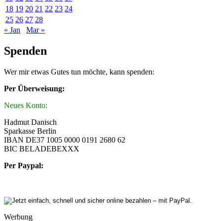
18
19
20
21
22
23
24
25
26
27
28
« Jan
Mar »
Spenden
Wer mir etwas Gutes tun möchte, kann spenden:
Per Überweisung:
Neues Konto:
Hadmut Danisch
Sparkasse Berlin
IBAN DE37 1005 0000 0191 2680 62
BIC BELADEBEXXX
Per Paypal:
Werbung