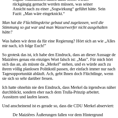
rückgängig gemacht werden müssen, was seiner
Ansicht nach zu einer „Sogwirkung“ geführt hätte. Sein
Fazit: „Man wäre eingeknickt.“
Man hat die Flüchtlingskrise gebaut und zugelassen, weil die
Stimmung so gut war und man Wasserwerfer nicht ausgehalten
hätte?
Was haben wir denn da für eine Regierung? Hört sich an wie „Alles
mir nach, ich folge Euch!”
So grotesk das ist, ich habe den Eindruck, dass an dieser Aussage de
Maizières genau ein einziges Wort falsch ist: „Man”. Für mich hört
sich das an, als müsste da „Merkel” stehen, und es würde auch zu
ihrem völlig planlosen Politikstil passen, der einfach immer nur nach
Tagesopportunität abläuft. Ach, gebt Ihnen doch Flüchtlinge, wenn
sie sich so sehr darüber freuen.
Ich hatte ohnehin nie den Eindruck, dass Merkel da irgendwas näher
durchblickt, sondern eher nach dem Trulla-Prinzip arbeitet.
Aussitzen und laufen lassen.
Und anscheinend ist es gerade so, dass die CDU Merkel abserviert:
De Maizières Äußerungen fallen vor dem Hintergrund