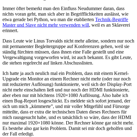
Immer öfter bemerkt man den Einfluss Neudummer daran, dass
nichts voran geht, man sich aber in Begrifflichkeiten auslässt, wie
etwa gerade bei Python, wo man die etablierten
Technik-Begriffe
Master und Slave nicht mehr verwenden will
, weil es an Sklaverei
erinnert.
Dass Leute wie Linus Torvalds nicht mehr alleine, sondern nur noch
mit permanenter Begleitergruppe auf Konferenzen gehen, weil sie
ständig fürchten müssen, dass ihnen eine Falle gestellt und eine
Vergewaltigung vorgeworfen wird, ist auch bekannt. Es gibt Leute,
die stehen regelrecht auf linken Abschusslisten.
Ich hatte ja auch neulich mal ein Problem, dass mit einem Kernel-
Upgrade ein Monitor an einem Rechner nicht mehr (oder nur noch
mit reduzierter Auflösung) funktionierte, weil sich der Display-Port
nicht mehr einschalten ließ und nur noch der HDMI funktionierte,
aber eben nur mit höchtens 1920×1080 Auflösung. Also habe ich
einen Bug-Report losgeschickt. Es meldete sich sofort jemand, der
sich um mich „kümmerte”, und mir voller Mitgefühl und Fürsorge
mitteilte, dass er extra die technischen Daten dieses Rechners für
mich rausgesucht habe, und es tatsächlich so wäre, dass der HDMI
nur maximal 1920×1080 könne. Der Rechner könne gar nicht mehr.
Es bestehe also gar kein Problem. Damit sei mir doch geholfen und
der Fall erledigt.