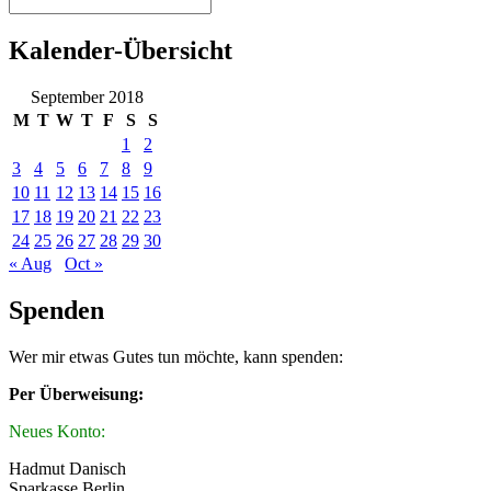
Kalender-Übersicht
September 2018
M
T
W
T
F
S
S
1
2
3
4
5
6
7
8
9
10
11
12
13
14
15
16
17
18
19
20
21
22
23
24
25
26
27
28
29
30
« Aug
Oct »
Spenden
Wer mir etwas Gutes tun möchte, kann spenden:
Per Überweisung:
Neues Konto:
Hadmut Danisch
Sparkasse Berlin