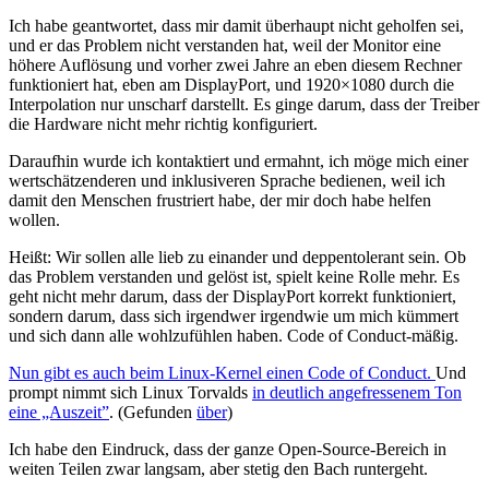
Ich habe geantwortet, dass mir damit überhaupt nicht geholfen sei,
und er das Problem nicht verstanden hat, weil der Monitor eine
höhere Auflösung und vorher zwei Jahre an eben diesem Rechner
funktioniert hat, eben am DisplayPort, und 1920×1080 durch die
Interpolation nur unscharf darstellt. Es ginge darum, dass der Treiber
die Hardware nicht mehr richtig konfiguriert.
Daraufhin wurde ich kontaktiert und ermahnt, ich möge mich einer
wertschätzenderen und inklusiveren Sprache bedienen, weil ich
damit den Menschen frustriert habe, der mir doch habe helfen
wollen.
Heißt: Wir sollen alle lieb zu einander und deppentolerant sein. Ob
das Problem verstanden und gelöst ist, spielt keine Rolle mehr. Es
geht nicht mehr darum, dass der DisplayPort korrekt funktioniert,
sondern darum, dass sich irgendwer irgendwie um mich kümmert
und sich dann alle wohlzufühlen haben. Code of Conduct-mäßig.
Nun gibt es auch beim Linux-Kernel einen Code of Conduct.
Und
prompt nimmt sich Linux Torvalds
in deutlich angefressenem Ton
eine „Auszeit”
. (Gefunden
über
)
Ich habe den Eindruck, dass der ganze Open-Source-Bereich in
weiten Teilen zwar langsam, aber stetig den Bach runtergeht.