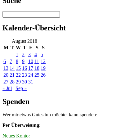
Suche
Kalender-Übersicht
August 2018
M
T
W
T
F
S
S
1
2
3
4
5
6
7
8
9
10
11
12
13
14
15
16
17
18
19
20
21
22
23
24
25
26
27
28
29
30
31
« Jul
Sep »
Spenden
Wer mir etwas Gutes tun möchte, kann spenden:
Per Überweisung:
Neues Konto: