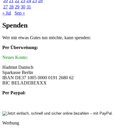
20
21
22
23
24
25
26
27
28
29
30
31
« Jul
Sep »
Spenden
Wer mir etwas Gutes tun möchte, kann spenden:
Per Überweisung:
Neues Konto:
Hadmut Danisch
Sparkasse Berlin
IBAN DE37 1005 0000 0191 2680 62
BIC BELADEBEXXX
Per Paypal:
Werbung