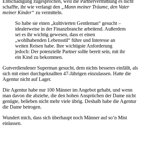
Entschädigung zugesprochen, weil die Partnervermittlung es nicht
schaffte, ihr wie verlangt den
„Mann meiner Träume, den Vater
meiner Kinder“
zu vermitteln.
So habe sie einen „kultivierten Gentleman“ gesucht –
idealerweise in der Finanzbranche arbeitend. Außerdem
sei es ihr wichtig gewesen, dass er einen
„wohlhabenden Lebensstil“ führe und Interesse an
weiten Reisen habe. Ihre wichtigste Anforderung
jedoch: Der potenzielle Partner sollte bereit sein, mit ihr
ein Kind zu bekommen.
Gutverdiendener Superman gesucht, dem nichts besseres einfällt, als
sich mit einer durchgeknallten 47-Jährigen einzulassen. Hatte die
Agentur nicht auf Lager.
Die Agentur habe nur 100 Männer im Angebot gehabt, und wenn
man davon die abziehe, die den hohen Ansprüchen der Dame nicht
genügte, belieben nicht mehr viele übrig. Deshalb habe die Agentur
die Dame betrogen.
Wundert mich, dass sich überhaupt noch Männer auf so’n Mist
einlassen.