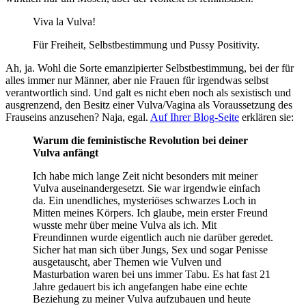
Viva la Vulva!
Für Freiheit, Selbstbestimmung und Pussy Positivity.
Ah, ja. Wohl die Sorte emanzipierter Selbstbestimmung, bei der für
alles immer nur Männer, aber nie Frauen für irgendwas selbst
verantwortlich sind. Und galt es nicht eben noch als sexistisch und
ausgrenzend, den Besitz einer Vulva/Vagina als Voraussetzung des
Frauseins anzusehen? Naja, egal.
Auf Ihrer Blog-Seite
erklären sie:
Warum die feministische Revolution bei deiner
Vulva anfängt
Ich habe mich lange Zeit nicht besonders mit meiner
Vulva auseinandergesetzt. Sie war irgendwie einfach
da. Ein unendliches, mysteriöses schwarzes Loch in
Mitten meines Körpers. Ich glaube, mein erster Freund
wusste mehr über meine Vulva als ich. Mit
Freundinnen wurde eigentlich auch nie darüber geredet.
Sicher hat man sich über Jungs, Sex und sogar Penisse
ausgetauscht, aber Themen wie Vulven und
Masturbation waren bei uns immer Tabu. Es hat fast 21
Jahre gedauert bis ich angefangen habe eine echte
Beziehung zu meiner Vulva aufzubauen und heute