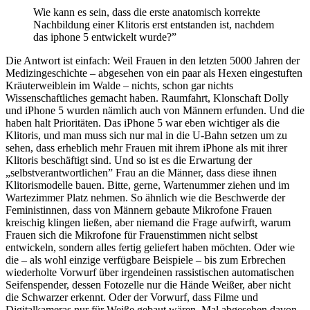
Wie kann es sein, dass die erste anatomisch korrekte
Nachbildung einer Klitoris erst entstanden ist, nachdem
das iphone 5 entwickelt wurde?”
Die Antwort ist einfach: Weil Frauen in den letzten 5000 Jahren der
Medizingeschichte – abgesehen von ein paar als Hexen eingestuften
Kräuterweiblein im Walde – nichts, schon gar nichts
Wissenschaftliches gemacht haben. Raumfahrt, Klonschaft Dolly
und iPhone 5 wurden nämlich auch von Männern erfunden. Und die
haben halt Prioritäten. Das iPhone 5 war eben wichtiger als die
Klitoris, und man muss sich nur mal in die U-Bahn setzen um zu
sehen, dass erheblich mehr Frauen mit ihrem iPhone als mit ihrer
Klitoris beschäftigt sind. Und so ist es die Erwartung der
„selbstverantwortlichen” Frau an die Männer, dass diese ihnen
Klitorismodelle bauen. Bitte, gerne, Wartenummer ziehen und im
Wartezimmer Platz nehmen. So ähnlich wie die Beschwerde der
Feministinnen, dass von Männern gebaute Mikrofone Frauen
kreischig klingen ließen, aber niemand die Frage aufwirft, warum
Frauen sich die Mikrofone für Frauenstimmen nicht selbst
entwickeln, sondern alles fertig geliefert haben möchten. Oder wie
die – als wohl einzige verfügbare Beispiele – bis zum Erbrechen
wiederholte Vorwurf über irgendeinen rassistischen automatischen
Seifenspender, dessen Fotozelle nur die Hände Weißer, aber nicht
die Schwarzer erkennt. Oder der Vorwurf, dass Filme und
Digitalkameras nur für Weiße gebaut wären. Mal abgesehen davon,