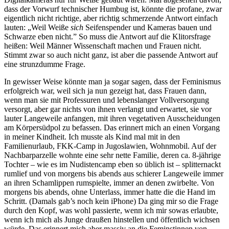
dass der Vorwurf technischer Humbug ist, könnte die profane, zwar
eigentlich nicht richtige, aber richtig schmerzende Antwort einfach
lauten: „Weil Weiße
sich
Seifenspender und Kameras bauen und
Schwarze eben nicht.” So muss die Antwort auf die Klitorsfrage
heißen: Weil Männer Wissenschaft machen und Frauen nicht.
Stimmt zwar so auch nicht ganz, ist aber die passende Antwort auf
eine strunzdumme Frage.
In gewisser Weise könnte man ja sogar sagen, dass der Feminismus
erfolgreich war, weil sich ja nun gezeigt hat, dass Frauen dann,
wenn man sie mit Professuren und lebenslanger Vollversorgung
versorgt, aber gar nichts von ihnen verlangt und erwartet, sie vor
lauter Langeweile anfangen, mit ihren vegetativen Ausscheidungen
am Körpersüdpol zu befassen. Das erinnert mich an einen Vorgang
in meiner Kindheit. Ich musste als Kind mal mit in den
Familienurlaub, FKK-Camp in Jugoslawien, Wohnmobil. Auf der
Nachbarparzelle wohnte eine sehr nette Familie, deren ca. 8-jährige
Tochter – wie es im Nudistencamp eben so üblich ist – splitternackt
rumlief und von morgens bis abends aus schierer Langeweile immer
an ihren Schamlippen rumspielte, immer an denen zwirbelte. Von
morgens bis abends, ohne Unterlass, immer hatte die die Hand im
Schritt. (Damals gab’s noch kein iPhone) Da ging mir so die Frage
durch den Kopf, was wohl passierte, wenn ich mir sowas erlaubte,
wenn ich mich als Junge draußen hinstellen und öffentlich wichsen
würde. Das erinnert mich aber massiv an die Feminstinnen von