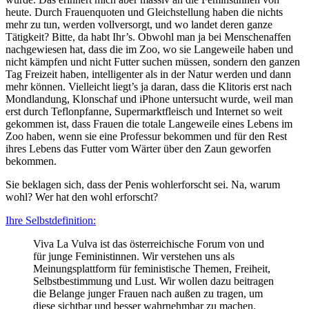
heute. Durch Frauenquoten und Gleichstellung haben die nichts
mehr zu tun, werden vollversorgt, und wo landet deren ganze
Tätigkeit? Bitte, da habt Ihr’s. Obwohl man ja bei Menschenaffen
nachgewiesen hat, dass die im Zoo, wo sie Langeweile haben und
nicht kämpfen und nicht Futter suchen müssen, sondern den ganzen
Tag Freizeit haben, intelligenter als in der Natur werden und dann
mehr können. Vielleicht liegt’s ja daran, dass die Klitoris erst nach
Mondlandung, Klonschaf und iPhone untersucht wurde, weil man
erst durch Teflonpfanne, Supermarktfleisch und Internet so weit
gekommen ist, dass Frauen die totale Langeweile eines Lebens im
Zoo haben, wenn sie eine Professur bekommen und für den Rest
ihres Lebens das Futter vom Wärter über den Zaun geworfen
bekommen.
Sie beklagen sich, dass der Penis wohlerforscht sei. Na, warum
wohl? Wer hat den wohl erforscht?
Ihre Selbstdefinition:
Viva La Vulva ist das österreichische Forum von und
für junge Feministinnen. Wir verstehen uns als
Meinungsplattform für feministische Themen, Freiheit,
Selbstbestimmung und Lust. Wir wollen dazu beitragen
die Belange junger Frauen nach außen zu tragen, um
diese sichtbar und besser wahrnehmbar zu machen.