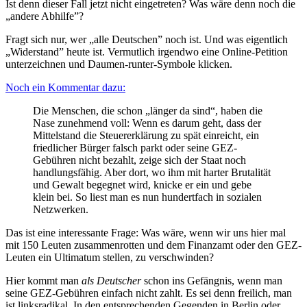
Ist denn dieser Fall jetzt nicht eingetreten? Was wäre denn noch die
„andere Abhilfe”?
Fragt sich nur, wer „alle Deutschen” noch ist. Und was eigentlich
„Widerstand” heute ist. Vermutlich irgendwo eine Online-Petition
unterzeichnen und Daumen-runter-Symbole klicken.
Noch ein Kommentar dazu:
Die Menschen, die schon „länger da sind“, haben die
Nase zunehmend voll: Wenn es darum geht, dass der
Mittelstand die Steuererklärung zu spät einreicht, ein
friedlicher Bürger falsch parkt oder seine GEZ-
Gebühren nicht bezahlt, zeige sich der Staat noch
handlungsfähig. Aber dort, wo ihm mit harter Brutalität
und Gewalt begegnet wird, knicke er ein und gebe
klein bei. So liest man es nun hundertfach in sozialen
Netzwerken.
Das ist eine interessante Frage: Was wäre, wenn wir uns hier mal
mit 150 Leuten zusammenrotten und dem Finanzamt oder den GEZ-
Leuten ein Ultimatum stellen, zu verschwinden?
Hier kommt man
als Deutscher
schon ins Gefängnis, wenn man
seine GEZ-Gebühren einfach nicht zahlt. Es sei denn freilich, man
ist linksradikal. In den entsprechenden Gegenden in Berlin oder