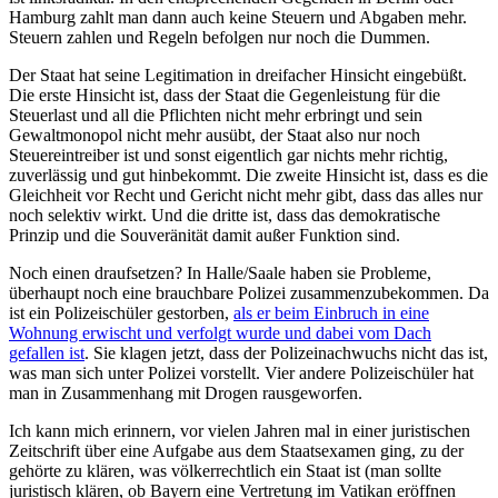
Hamburg zahlt man dann auch keine Steuern und Abgaben mehr.
Steuern zahlen und Regeln befolgen nur noch die Dummen.
Der Staat hat seine Legitimation in dreifacher Hinsicht eingebüßt.
Die erste Hinsicht ist, dass der Staat die Gegenleistung für die
Steuerlast und all die Pflichten nicht mehr erbringt und sein
Gewaltmonopol nicht mehr ausübt, der Staat also nur noch
Steuereintreiber ist und sonst eigentlich gar nichts mehr richtig,
zuverlässig und gut hinbekommt. Die zweite Hinsicht ist, dass es die
Gleichheit vor Recht und Gericht nicht mehr gibt, dass das alles nur
noch selektiv wirkt. Und die dritte ist, dass das demokratische
Prinzip und die Souveränität damit außer Funktion sind.
Noch einen draufsetzen? In Halle/Saale haben sie Probleme,
überhaupt noch eine brauchbare Polizei zusammenzubekommen. Da
ist ein Polizeischüler gestorben,
als er beim Einbruch in eine
Wohnung erwischt und verfolgt wurde und dabei vom Dach
gefallen ist
. Sie klagen jetzt, dass der Polizeinachwuchs nicht das ist,
was man sich unter Polizei vorstellt. Vier andere Polizeischüler hat
man in Zusammenhang mit Drogen rausgeworfen.
Ich kann mich erinnern, vor vielen Jahren mal in einer juristischen
Zeitschrift über eine Aufgabe aus dem Staatsexamen ging, zu der
gehörte zu klären, was völkerrechtlich ein Staat ist (man sollte
juristisch klären, ob Bayern eine Vertretung im Vatikan eröffnen