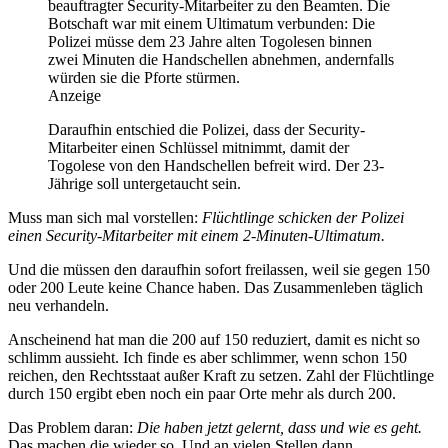
beauftragter Security-Mitarbeiter zu den Beamten. Die
Botschaft war mit einem Ultimatum verbunden: Die
Polizei müsse dem 23 Jahre alten Togolesen binnen
zwei Minuten die Handschellen abnehmen, andernfalls
würden sie die Pforte stürmen.
Anzeige
Daraufhin entschied die Polizei, dass der Security-
Mitarbeiter einen Schlüssel mitnimmt, damit der
Togolese von den Handschellen befreit wird. Der 23-
Jährige soll untergetaucht sein.
Muss man sich mal vorstellen:
Flüchtlinge schicken der Polizei
einen Security-Mitarbeiter mit einem 2-Minuten-Ultimatum.
Und die müssen den daraufhin sofort freilassen, weil sie gegen 150
oder 200 Leute keine Chance haben. Das Zusammenleben täglich
neu verhandeln.
Anscheinend hat man die 200 auf 150 reduziert, damit es nicht so
schlimm aussieht. Ich finde es aber schlimmer, wenn schon 150
reichen, den Rechtsstaat außer Kraft zu setzen. Zahl der Flüchtlinge
durch 150 ergibt eben noch ein paar Orte mehr als durch 200.
Das Problem daran:
Die haben jetzt gelernt, dass und wie es geht.
Das machen die wieder so. Und an vielen Stellen dann.