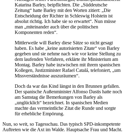
Katarina Barley, beipflichten. Die „Süddeutsche
Zeitung“ hatte Barley mit den Worten zitiert: „Die
Entscheidung der Richter in Schleswig Holstein ist
absolut richtig. Ich habe sie so erwartet“. Nun müsse
man „miteinander auch über die politischen
Komponenten reden“.
Mittlerweile will Barley diese Sätze so nicht gesagt
haben. Es habe „keine autorisierten Zitate“ von Barley
gegeben und sie nehme nach wie vor keine Stellung zu
dem laufenden Verfahren, erklärte ihr Ministerium am
Montag. Barley habe inzwischen mit ihrem spanischen
Kollegen, Justizminister Rafael Catalá, telefoniert, „um
Missverständnisse auszuräumen“.
Doch da war das Kind längst in den Brunnen gefallen.
Der spanische Außenminister Alfonso Dastis hatte noch
am Samstag die Bemerkungen von Barley als
„unglücklich“ bezeichnet. In spanischen Medien
machte das vermeintliche Zitat die Runde und sorgte
für erhebliche Empörung.
Nun, so weit, so Tagesschau. Das typisch SPD-inkompetente
Auftreten wie die Axt im Walde. Hauptsache Frau und Macht.