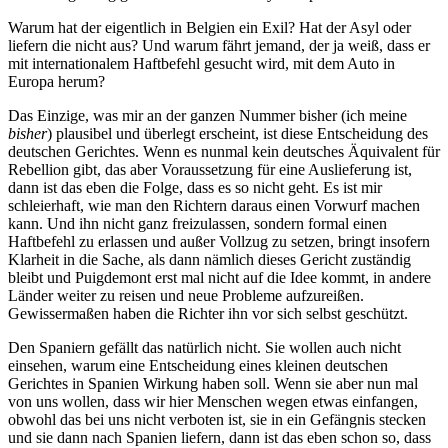
Warum hat der eigentlich in Belgien ein Exil? Hat der Asyl oder
liefern die nicht aus? Und warum fährt jemand, der ja weiß, dass er
mit internationalem Haftbefehl gesucht wird, mit dem Auto in
Europa herum?
Das Einzige, was mir an der ganzen Nummer bisher (ich meine
bisher
) plausibel und überlegt erscheint, ist diese Entscheidung des
deutschen Gerichtes. Wenn es nunmal kein deutsches Äquivalent für
Rebellion gibt, das aber Voraussetzung für eine Auslieferung ist,
dann ist das eben die Folge, dass es so nicht geht. Es ist mir
schleierhaft, wie man den Richtern daraus einen Vorwurf machen
kann. Und ihn nicht ganz freizulassen, sondern formal einen
Haftbefehl zu erlassen und außer Vollzug zu setzen, bringt insofern
Klarheit in die Sache, als dann nämlich dieses Gericht zuständig
bleibt und Puigdemont erst mal nicht auf die Idee kommt, in andere
Länder weiter zu reisen und neue Probleme aufzureißen.
Gewissermaßen haben die Richter ihn vor sich selbst geschützt.
Den Spaniern gefällt das natürlich nicht. Sie wollen auch nicht
einsehen, warum eine Entscheidung eines kleinen deutschen
Gerichtes in Spanien Wirkung haben soll. Wenn sie aber nun mal
von uns wollen, dass wir hier Menschen wegen etwas einfangen,
obwohl das bei uns nicht verboten ist, sie in ein Gefängnis stecken
und sie dann nach Spanien liefern, dann ist das eben schon so, dass