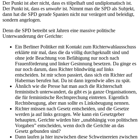
Der Punkt ist aber nicht, dass es tölpelhaft und undiplomatisch ist.
Der Punkt ist, dass es
unwahr
ist. Nimmt man die SPD als Subjekt,
dann hat die SPD gerade Spanien nicht nur verärgert und beleidigt,
sondern angelogen.
Denn die SPD betreibt seit Jahren eine massive politische
Unterwanderung der Gerichte:
Ein Berliner Politiker mit Kontakt zum Richterwahlausschuss
erklärte mir mal, dass die da völlig durchgeknallt sind und
ohne jede Beachtung von Befähigung nur noch nach
Frauenförderung und linker Gesinnung besetzen. Da ginge es
nur noch darum, dass Richter blindwütig auf links
entscheiden. Ist mir schon passiert, dass sich ein Richter auf
Habermas berufen hat. Da ist dann irgendwie alles zu spät.
Ähnlich wie die Presse hat man auch die Richterschaft
feministisch unterwandert, da gibt es ja ganze Organisationen,
die für feministische Rechtsprechung eintreten. Eigentlich
Rechtsbeugung, aber man sollte es Linksbeugung nennen.
Richter müssen nach Gesetz entscheiden, und die Gesetze
werden ja auf links gezogen. Wie kann ein Gesetzgeber
behaupten, Gerichte würden hier „unabhängig von politischen
Vorgaben” entscheiden, wenn doch die Gerichte an das
Gesetz gebunden sind?
Dann laufen ja hier inzwischen diese Schweinereien zwischen