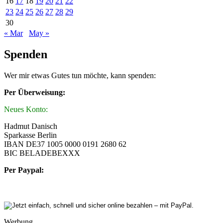
16
17
18
19
20
21
22
23
24
25
26
27
28
29
30
« Mar
May »
Spenden
Wer mir etwas Gutes tun möchte, kann spenden:
Per Überweisung:
Neues Konto:
Hadmut Danisch
Sparkasse Berlin
IBAN DE37 1005 0000 0191 2680 62
BIC BELADEBEXXX
Per Paypal:
Werbung