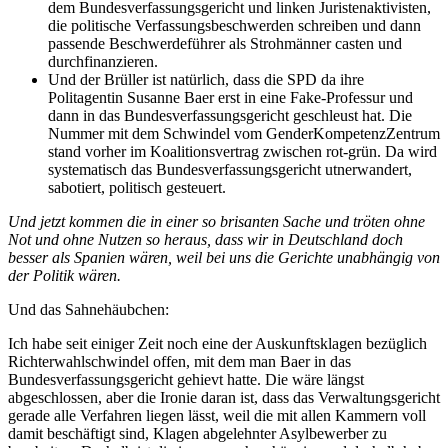
dem Bundesverfassungsgericht und linken Juristenaktivisten,
die politische Verfassungsbeschwerden schreiben und dann
passende Beschwerdeführer als Strohmänner casten und
durchfinanzieren.
Und der Brüller ist natürlich, dass die SPD da ihre
Politagentin Susanne Baer erst in eine Fake-Professur und
dann in das Bundesverfassungsgericht geschleust hat. Die
Nummer mit dem Schwindel vom GenderKompetenzZentrum
stand vorher im Koalitionsvertrag zwischen rot-grün. Da wird
systematisch das Bundesverfassungsgericht utnerwandert,
sabotiert, politisch gesteuert.
Und jetzt kommen die in einer so brisanten Sache und tröten ohne
Not und ohne Nutzen so heraus, dass wir in Deutschland doch
besser als Spanien wären, weil bei uns die Gerichte unabhängig von
der Politik wären.
Und das Sahnehäubchen:
Ich habe seit einiger Zeit noch eine der Auskunftsklagen bezüglich
Richterwahlschwindel offen, mit dem man Baer in das
Bundesverfassungsgericht gehievt hatte. Die wäre längst
abgeschlossen, aber die Ironie daran ist, dass das Verwaltungsgericht
gerade alle Verfahren liegen lässt, weil die mit allen Kammern voll
damit beschäftigt sind, Klagen abgelehnter Asylbewerber zu