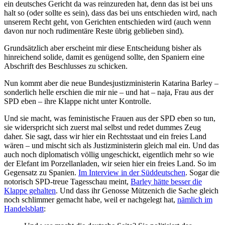
ein deutsches Gericht da was reinzureden hat, denn das ist bei uns
halt so (oder sollte es sein), dass das bei uns entschieden wird, nach
unserem Recht geht, von Gerichten entschieden wird (auch wenn
davon nur noch rudimentäre Reste übrig geblieben sind).
Grundsätzlich aber erscheint mir diese Entscheidung bisher als
hinreichend solide, damit es genügend sollte, den Spaniern eine
Abschrift des Beschlusses zu schicken.
Nun kommt aber die neue Bundesjustizministerin Katarina Barley –
sonderlich helle erschien die mir nie – und hat – naja, Frau aus der
SPD eben – ihre Klappe nicht unter Kontrolle.
Und sie macht, was feministische Frauen aus der SPD eben so tun,
sie widerspricht sich zuerst mal selbst und redet dummes Zeug
daher. Sie sagt, dass wir hier ein Rechtsstaat und ein freies Land
wären – und mischt sich als Justizministerin gleich mal ein. Und das
auch noch diplomatisch völlig ungeschickt, eigentlich mehr so wie
der Elefant im Porzellanladen, wir seien hier ein freies Land. So im
Gegensatz zu Spanien.
Im Interview in der Süddeutschen
. Sogar die
notorisch SPD-treue Tagesschau meint,
Barley hätte besser die
Klappe gehalten
. Und dass ihr Genosse Mützenich die Sache gleich
noch schlimmer gemacht habe, weil er nachgelegt hat,
nämlich im
Handelsblatt
: