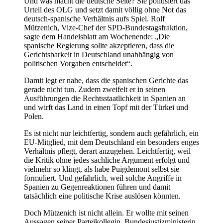
Und was macht die deutsche Seite? Sie politisiert das
Urteil des OLG und setzt damit völlig ohne Not das
deutsch-spanische Verhältnis aufs Spiel. Rolf
Mützenich, Vize-Chef der SPD-Bundestagsfraktion,
sagte dem Handelsblatt am Wochenende: „Die
spanische Regierung sollte akzeptieren, dass die
Gerichtsbarkeit in Deutschland unabhängig von
politischen Vorgaben entscheidet“.
Damit legt er nahe, dass die spanischen Gerichte das
gerade nicht tun. Zudem zweifelt er in seinen
Ausführungen die Rechtsstaatlichkeit in Spanien an
und wirft das Land in einen Topf mit der Türkei und
Polen.
Es ist nicht nur leichtfertig, sondern auch gefährlich, ein
EU-Mitglied, mit dem Deutschland ein besonders enges
Verhältnis pflegt, derart anzugehen. Leichtfertig, weil
die Kritik ohne jedes sachliche Argument erfolgt und
vielmehr so klingt, als habe Puigdemont selbst sie
formuliert. Und gefährlich, weil solche Angriffe in
Spanien zu Gegenreaktionen führen und damit
tatsächlich eine politische Krise auslösen könnten.
Doch Mützenich ist nicht allein. Er wollte mit seinen
Aussagen seiner Parteikollegin, Bundesjustizministerin