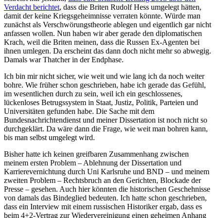
Verdacht berichtet
, dass die Briten Rudolf Hess umgelegt hätten,
damit der keine Kriegsgeheimnisse verraten könnte. Würde man
zunächst als Verschwörungstheorie ablegen und eigentlich gar nicht
anfassen wollen. Nun haben wir aber gerade den diplomatischen
Krach, weil die Briten meinen, dass die Russen Ex-Agenten bei
ihnen umlegen. Da erscheint das dann doch nicht mehr so abwegig.
Damals war Thatcher in der Endphase.
Ich bin mir nicht sicher, wie weit und wie lang ich da noch weiter
bohre. Wie früher schon geschrieben, habe ich gerade das Gefühl,
im wesentlichen durch zu sein, weil ich ein geschlossenes,
lückenloses Betrugssystem in Staat, Justiz, Politik, Parteien und
Universitäten gefunden habe. Die Sache mit dem
Bundesnachrichtendienst und meiner Dissertation ist noch nicht so
durchgeklärt. Da wäre dann die Frage, wie weit man bohren kann,
bis man selbst umgelegt wird.
Bisher hatte ich keinen greifbaren Zusammenhang zwischen
meinem ersten Problem – Ablehnung der Dissertation und
Karrierevernichtung durch Uni Karlsruhe und BND – und meinem
zweiten Problem – Rechtsbruch an den Gerichten, Blockade der
Presse – gesehen. Auch hier könnten die historischen Geschehnisse
von damals das Bindeglied bedeuten. Ich hatte schon geschrieben,
dass ein Interview mit einem russischen Historiker ergab, dass es
beim 4+2-Vertrag zur Wiedervereinigung einen geheimen Anhang