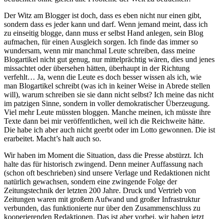
Der Witz am Blogger ist doch, dass es eben nicht nur einen gibt,
sondern dass es jeder kann und darf. Wenn jemand meint, dass ich
zu einseitig blogge, dann muss er selbst Hand anlegen, sein Blog
aufmachen, für einen Ausgleich sorgen. Ich finde das immer so
wundersam, wenn mir manchmal Leute schreiben, dass meine
Blogartikel nicht gut genug, nur mittelprächtig wären, dies und jenes
missachtet oder übersehen hätten, überhaupt in der Richtung
verfehlt… Ja, wenn die Leute es doch besser wissen als ich, wie
man Blogartikel schreibt (was ich in keiner Weise in Abrede stellen
will), warum schreiben sie sie dann nicht selbst? Ich meine das nicht
im patzigen Sinne, sondern in voller demokratischer Überzeugung.
Viel mehr Leute müssten bloggen. Manche meinen, ich müsste ihre
Texte dann bei mir veröffentlichen, weil ich die Reichweite hätte.
Die habe ich aber auch nicht geerbt oder im Lotto gewonnen. Die ist
erarbeitet. Macht’s halt auch so.
Wir haben im Moment die Situation, dass die Presse abstürzt. Ich
halte das für historisch zwingend. Denn meiner Auffassung nach
(schon oft beschrieben) sind unsere Verlage und Redaktionen nicht
natürlich gewachsen, sondern eine zwingende Folge der
Zeitungstechnik der letzten 200 Jahre. Druck und Vertrieb von
Zeitungen waren mit großem Aufwand und großer Infrastruktur
verbunden, das funktionierte nur über den Zusammenschluss zu
kooperierenden Redaktionen. Das ist aber vorbei, wir haben jetzt