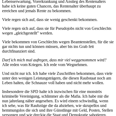
Lebenserwartung, Vorerkrankung und Anstieg des Rentenalters
habe ich keine guten Chancen, das Rentenalter überhaupt zu
erreichen und jemals Rente zu bekommen.
Viele regen sich auf, dass sie wenig geschenkt bekommen.
Viele regen sich auf, dass sie für Pseudojobs nicht von Geschlechts
wegen „gleichgestellt” werden.
Viele bekommen von Geschlechts wegen Beamtenstellen, für die sie
gar nichts tun und können müssen, aber bis ins Grab fett
durchfinanziert sind.
Darf ich mich mal aufregen, dass mir viel weggenommen wird?
Alle reden vom Kriegen. Ich rede vom Wegnehmen.
Und nicht nur ich. Ich habe viele Zuschriften bekommen, dass viele
unter den wenigen Leistungsträgern, die diesen Raubstaat noch am
Leben halten, die Schnauze voll haben und nicht mehr wollen.
Insbesondere die SPD halte ich inzwischen für eine monströs
kriminelle Vereinigung, schlimmer als die Mafia. Ich habe mir die
nun jahrelang näher angesehen. Es wird einem schwindlig, wenn
ich sehe, was für Raubzüge die da abziehen, wie skrupellos und
hemmungslos die sich und ihre Günstlinge mit Geld, Posten, Stellen
versorgen und wie dreckig die Staat und Demokratie sabotieren.