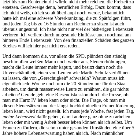
jetzt bis zum Renteneintritt würde nicht mehr reichen, die Freizeit zu
ersetzen. Geschweige denn, beruflichen Erfolg. Dazu kommt, dass
ich nicht weiß, ob ich so alt überhaupt noch werde, bekanntlich
hatte ich mal eine schwere Vorerkrankung, die zu Spätfolgen führt,
und jeden Tag bis zu 16 Stunden am Rechner zu sitzen ist auch
überaus ungesund. Ich habe nicht nur viel der bisherigen Lebenszeit
verloren, ich verliere durch ungesunde Einflüsse auch nochmal am
hinteren Ende Lebenszeit. Von den finanziellen Schäden des ganzen
Streites will ich hier gar nicht erst reden.
Und dann kommen die, vor allem die SPD, plündert den ständig
beschimpften weißen Mann noch weiter aus, Steuererhöhungen,
macht die Leute immer mehr kaputt, und besitzt dann noch die
Unverschämtheit, einen von Leuten wie Martin Schulz verhöhnen
zu lassen, die von „Gerechtigkeit” schwafeln? Warum muss ich
eigentlich jede Woche noch um die 20 Stunden nur für den Staat
arbeiten, um damit massenweise Leute zu ernähren, die gar nichts
arbeiten? Gerade geht eine Riesendiskussion durch die Presse, ob
man mit Hartz IV leben kann oder nicht. Die Frage, ob man mit
diesen Steuersätzen und der längst hochkriminellen Frauenförderung
leben kann, wird nicht gestellt. Ich muss jede Woche, fast jeden Tag,
meine Lebenszeit
dafür geben, damit andere ganz ohne zu arbeiten
leben oder mit wenig Arbeit besser leben können als ich selbst. Um
Frauen zu fördern, die schon unter gesunden Umständen eine über 5
Jahre höhere Lebenserwartung haben als ich. Nach männlicher