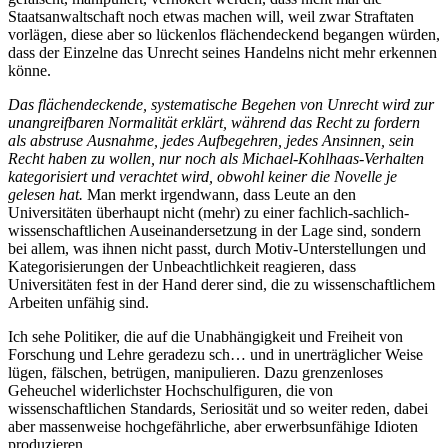
Staatsanwaltschaft noch etwas machen will, weil zwar Straftaten
vorlägen, diese aber so lückenlos flächendeckend begangen würden,
dass der Einzelne das Unrecht seines Handelns nicht mehr erkennen
könne.
Das flächendeckende, systematische Begehen von Unrecht wird zur
unangreifbaren Normalität erklärt, während das Recht zu fordern
als abstruse Ausnahme, jedes Aufbegehren, jedes Ansinnen, sein
Recht haben zu wollen, nur noch als Michael-Kohlhaas-Verhalten
kategorisiert und verachtet wird, obwohl keiner die Novelle je
gelesen hat.
Man merkt irgendwann, dass Leute an den
Universitäten überhaupt nicht (mehr) zu einer fachlich-sachlich-
wissenschaftlichen Auseinandersetzung in der Lage sind, sondern
bei allem, was ihnen nicht passt, durch Motiv-Unterstellungen und
Kategorisierungen der Unbeachtlichkeit reagieren, dass
Universitäten fest in der Hand derer sind, die zu wissenschaftlichem
Arbeiten unfähig sind.
Ich sehe Politiker, die auf die Unabhängigkeit und Freiheit von
Forschung und Lehre geradezu sch… und in unerträglicher Weise
lügen, fälschen, betrügen, manipulieren. Dazu grenzenloses
Geheuchel widerlichster Hochschulfiguren, die von
wissenschaftlichen Standards, Seriosität und so weiter reden, dabei
aber massenweise hochgefährliche, aber erwerbsunfähige Idioten
produzieren.