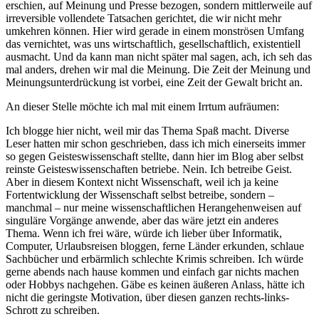
erschien, auf Meinung und Presse bezogen, sondern mittlerweile auf
irreversible vollendete Tatsachen gerichtet, die wir nicht mehr
umkehren können. Hier wird gerade in einem monströsen Umfang
das vernichtet, was uns wirtschaftlich, gesellschaftlich, existentiell
ausmacht. Und da kann man nicht später mal sagen, ach, ich seh das
mal anders, drehen wir mal die Meinung. Die Zeit der Meinung und
Meinungsunterdrückung ist vorbei, eine Zeit der Gewalt bricht an.
An dieser Stelle möchte ich mal mit einem Irrtum aufräumen:
Ich blogge hier nicht, weil mir das Thema Spaß macht. Diverse
Leser hatten mir schon geschrieben, dass ich mich einerseits immer
so gegen Geisteswissenschaft stellte, dann hier im Blog aber selbst
reinste Geisteswissenschaften betriebe. Nein. Ich betreibe Geist.
Aber in diesem Kontext nicht Wissenschaft, weil ich ja keine
Fortentwicklung der Wissenschaft selbst betreibe, sondern –
manchmal – nur meine wissenschaftlichen Herangehenweisen auf
singuläre Vorgänge anwende, aber das wäre jetzt ein anderes
Thema. Wenn ich frei wäre, würde ich lieber über Informatik,
Computer, Urlaubsreisen bloggen, ferne Länder erkunden, schlaue
Sachbücher und erbärmlich schlechte Krimis schreiben. Ich würde
gerne abends nach hause kommen und einfach gar nichts machen
oder Hobbys nachgehen. Gäbe es keinen äußeren Anlass, hätte ich
nicht die geringste Motivation, über diesen ganzen rechts-links-
Schrott zu schreiben.