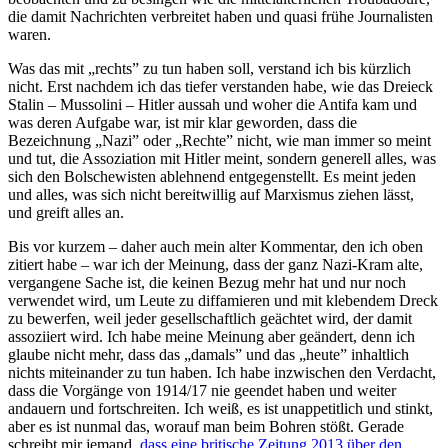
die damit Nachrichten verbreitet haben und quasi frühe Journalisten
waren.
Was das mit „rechts” zu tun haben soll, verstand ich bis kürzlich
nicht. Erst nachdem ich das tiefer verstanden habe, wie das Dreieck
Stalin – Mussolini – Hitler aussah und woher die Antifa kam und
was deren Aufgabe war, ist mir klar geworden, dass die
Bezeichnung „Nazi” oder „Rechte” nicht, wie man immer so meint
und tut, die Assoziation mit Hitler meint, sondern generell alles, was
sich den Bolschewisten ablehnend entgegenstellt. Es meint jeden
und alles, was sich nicht bereitwillig auf Marxismus ziehen lässt,
und greift alles an.
Bis vor kurzem – daher auch mein alter Kommentar, den ich oben
zitiert habe – war ich der Meinung, dass der ganz Nazi-Kram alte,
vergangene Sache ist, die keinen Bezug mehr hat und nur noch
verwendet wird, um Leute zu diffamieren und mit klebendem Dreck
zu bewerfen, weil jeder gesellschaftlich geächtet wird, der damit
assoziiert wird. Ich habe meine Meinung aber geändert, denn ich
glaube nicht mehr, dass das „damals” und das „heute” inhaltlich
nichts miteinander zu tun haben. Ich habe inzwischen den Verdacht,
dass die Vorgänge von 1914/17 nie geendet haben und weiter
andauern und fortschreiten. Ich weiß, es ist unappetitlich und stinkt,
aber es ist nunmal das, worauf man beim Bohren stößt. Gerade
schreibt mir jemand,
dass eine britische Zeitung 2013 über den