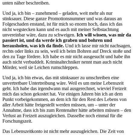
unten näher beschreiben.
Und ja, ich bin – zunehmend – geladen, weit mehr als nur
stinksauer. Diese ganze Promotionsnummer und was daraus an
Folgeschaden enstand, ist für mich so enorm hoch, dass ich das
nicht wegstecken kann und es auch mit meiner Selbstachtung
unvereinbar wäre, dazu zu schweigen.
Ich will wissen, was mir da
passiert ist, und da werde ich graben und bohren und
herausholen, was ich da finde.
Und ich lasse mir nicht nachsagen,
rechts oder links zu sein, weil ich beim Bohren auf Dreck stoße und
den zu Tage fördere. Ich habe es mir nicht ausgesucht und habe ihn
auch nicht verbuddelt. Kriminaltechniker nennt man auch nicht
Mörder, weil sie Leichen rumschleppen.
Und ja, ich bin etwas, das mit stinksauer zu umschreiben eine
unvertretbare Untertreibung wäre. Weil es um meine Lebenszeit
geht. Ich habe das irgendwann mal ausgerechnet, wieviel Freizeit
mich das schon gekostet hat. Vor einigen Jahren bin ich an dem
Punkt vorbeigekommen, an dem ich für den Rest des Lebens von
aller Arbeit hätte freigestellt werden müssen, um – unter der
Annahme, dass ich bis zum Rentenalter hätte arbeiten müssen – den
Verlust an Freizeit auszugleichen. Dasselbe noch einmal für die
Forschungszeit.
Das Lebenszeitkonto ist nicht mehr auszugleichen. Die Zeit von