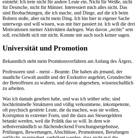
entsteht: Ich trete nicht für andere Leute ein. Nicht für Weiße, nicht
für Deutsche, nicht für Männer. Interessiert mich alles nicht. Das
sind Beobachtungen, die ich mache, und Dinge, auf die ich beim
Bohren stoße, aber nicht mein Ding. Ich bin hier in eigener Sache
unterwegs und will wissen, was mir hier passiert ist. Ich will die drei
Motivationen meiner Aktivitäten darlegen. Was davon „rechts” sein
soll, erschließt sich mir nicht. Konnte mir auch noch keiner sagen.
Universität und Promotion
Bekanntlich steht mein Promtionsverfahren am Anfang des Ärgers.
Professoren sind – meist – Beamte. Die haben als jemand, der
staatliche Gewalt ausübt und der Exekutive angehört, Grundrechte
der Betroffenen zu wahren, und davon abgesehen, wissenschaftlich
zu arbeiten.
Was ich damals gesehen habe, und was ich seither sehe, sind
hochkriminelle Strukturen und völlig verkommene, inkompetente,
oft psychisch gestörte Leute, die da machen, was sie wollen,
Korruption in extremer Form, und die dazu aus Steuergeldern
betankt werden, weil die Politik das so will. In dem wie
selbstverständlich so flächendeckend Forschungsergebnisse,
Prüfungen, Bewertungen, Abschlüsse, Promotionen, Berufungen
gefälscht, manipuliert, verhökert werden, dass nicht mal die