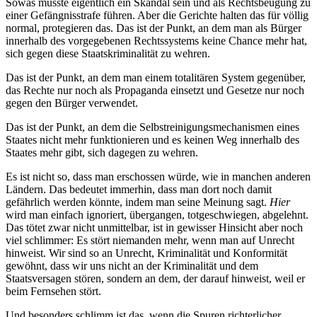
Sowas müsste eigentlich ein Skandal sein und als Rechtsbeugung zu
einer Gefängnisstrafe führen. Aber die Gerichte halten das für völlig
normal, protegieren das. Das ist der Punkt, an dem man als Bürger
innerhalb des vorgegebenen Rechtssystems keine Chance mehr hat,
sich gegen diese Staatskriminalität zu wehren.
Das ist der Punkt, an dem man einem totalitären System gegenüber,
das Rechte nur noch als Propaganda einsetzt und Gesetze nur noch
gegen den Bürger verwendet.
Das ist der Punkt, an dem die Selbstreinigungsmechanismen eines
Staates nicht mehr funktionieren und es keinen Weg innerhalb des
Staates mehr gibt, sich dagegen zu wehren.
Es ist nicht so, dass man erschossen würde, wie in manchen anderen
Ländern. Das bedeutet immerhin, dass man dort noch damit
gefährlich werden könnte, indem man seine Meinung sagt.
Hier
wird man einfach ignoriert, übergangen, totgeschwiegen, abgelehnt.
Das tötet zwar nicht unmittelbar, ist in gewisser Hinsicht aber noch
viel schlimmer: Es stört niemanden mehr, wenn man auf Unrecht
hinweist. Wir sind so an Unrecht, Kriminalität und Konformität
gewöhnt, dass wir uns nicht an der Kriminalität und dem
Staatsversagen stören, sondern an dem, der darauf hinweist, weil er
beim Fernsehen stört.
Und besonders schlimm ist das, wenn die Spuren richterlicher