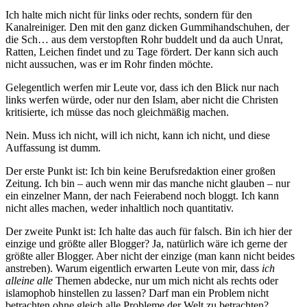
Ich halte mich nicht für links oder rechts, sondern für den
Kanalreiniger. Den mit den ganz dicken Gummihandschuhen, der
die Sch… aus dem verstopften Rohr buddelt und da auch Unrat,
Ratten, Leichen findet und zu Tage fördert. Der kann sich auch
nicht aussuchen, was er im Rohr finden möchte.
Gelegentlich werfen mir Leute vor, dass ich den Blick nur nach
links werfen würde, oder nur den Islam, aber nicht die Christen
kritisierte, ich müsse das noch gleichmäßig machen.
Nein. Muss ich nicht, will ich nicht, kann ich nicht, und diese
Auffassung ist dumm.
Der erste Punkt ist: Ich bin keine Berufsredaktion einer großen
Zeitung. Ich bin – auch wenn mir das manche nicht glauben – nur
ein einzelner Mann, der nach Feierabend noch bloggt. Ich kann
nicht alles machen, weder inhaltlich noch quantitativ.
Der zweite Punkt ist: Ich halte das auch für falsch. Bin ich hier der
einzige und größte aller Blogger? Ja, natürlich wäre ich gerne der
größte aller Blogger. Aber nicht der einzige (man kann nicht beides
anstreben). Warum eigentlich erwarten Leute von mir, dass
ich
alleine alle
Themen abdecke, nur um mich nicht als rechts oder
islamophob hinstellen zu lassen? Darf man ein Problem nicht
betrachten ohne gleich alle Probleme der Welt zu betrachten?