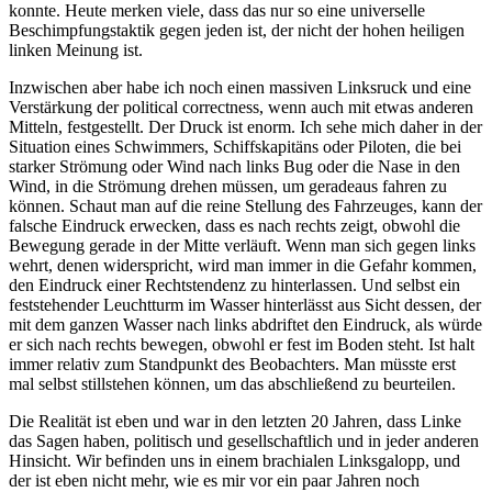
konnte. Heute merken viele, dass das nur so eine universelle
Beschimpfungstaktik gegen jeden ist, der nicht der hohen heiligen
linken Meinung ist.
Inzwischen aber habe ich noch einen massiven Linksruck und eine
Verstärkung der political correctness, wenn auch mit etwas anderen
Mitteln, festgestellt. Der Druck ist enorm. Ich sehe mich daher in der
Situation eines Schwimmers, Schiffskapitäns oder Piloten, die bei
starker Strömung oder Wind nach links Bug oder die Nase in den
Wind, in die Strömung drehen müssen, um geradeaus fahren zu
können. Schaut man auf die reine Stellung des Fahrzeuges, kann der
falsche Eindruck erwecken, dass es nach rechts zeigt, obwohl die
Bewegung gerade in der Mitte verläuft. Wenn man sich gegen links
wehrt, denen widerspricht, wird man immer in die Gefahr kommen,
den Eindruck einer Rechtstendenz zu hinterlassen. Und selbst ein
feststehender Leuchtturm im Wasser hinterlässt aus Sicht dessen, der
mit dem ganzen Wasser nach links abdriftet den Eindruck, als würde
er sich nach rechts bewegen, obwohl er fest im Boden steht. Ist halt
immer relativ zum Standpunkt des Beobachters. Man müsste erst
mal selbst stillstehen können, um das abschließend zu beurteilen.
Die Realität ist eben und war in den letzten 20 Jahren, dass Linke
das Sagen haben, politisch und gesellschaftlich und in jeder anderen
Hinsicht. Wir befinden uns in einem brachialen Linksgalopp, und
der ist eben nicht mehr, wie es mir vor ein paar Jahren noch