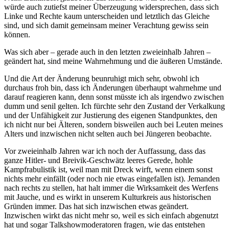
würde auch zutiefst meiner Überzeugung widersprechen, dass sich
Linke und Rechte kaum unterscheiden und letztlich das Gleiche
sind, und sich damit gemeinsam meiner Verachtung gewiss sein
können.
Was sich aber – gerade auch in den letzten zweieinhalb Jahren –
geändert hat, sind meine Wahrnehmung und die äußeren Umstände.
Und die Art der Änderung beunruhigt mich sehr, obwohl ich
durchaus froh bin, dass ich Änderungen überhaupt wahrnehme und
darauf reagieren kann, denn sonst müsste ich als irgendwo zwischen
dumm und senil gelten. Ich fürchte sehr den Zustand der Verkalkung
und der Unfähigkeit zur Justierung des eigenen Standpunktes, den
ich nicht nur bei Älteren, sondern bisweilen auch bei Leuten meines
Alters und inzwischen nicht selten auch bei Jüngeren beobachte.
Vor zweieinhalb Jahren war ich noch der Auffassung, dass das
ganze Hitler- und Breivik-Geschwätz leeres Gerede, hohle
Kampfrabulistik ist, weil man mit Dreck wirft, wenn einem sonst
nichts mehr einfällt (oder noch nie etwas eingefallen ist). Jemanden
nach rechts zu stellen, hat halt immer die Wirksamkeit des Werfens
mit Jauche, und es wirkt in unserem Kulturkreis aus historischen
Gründen immer. Das hat sich inzwischen etwas geändert.
Inzwischen wirkt das nicht mehr so, weil es sich einfach abgenutzt
hat und sogar Talkshowmoderatoren fragen, wie das entstehen