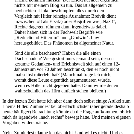
nichts mit meinem Blog zu tun. Das ist allgemein zu
beobachten. Linke beschimpfen alles durch den
Vergleich mit Hitler (einzige Ausnahme: Breivik dient
inzwischen oft als Ersatz) oder Begriffen wie „Nazi!”,
Rechte dagegen rühmen dann irgendetwas dabei.
Daher haben sich in der Fachwelt Begriffe wie
„Reductio ad Hitlerum” und „Godwin’s Law”
herausgebildet. Das Phänomen ist allgemeiner Natur.
Sind die alle bescheuert? Haben die alle einen
Dachschaden? Wie gestört muss jemand sein, dessen
gesamte Gedanken- und Erlebniswelt sich auf einen 12-
Jahresraum vor 70 Jahren beschränkt, den er noch nicht
mal selbst miterlebt hat? (Manchmal frage ich mich,
womit diese Leute eigentlich argumentieren würde,
wenn es Hitler nicht gegeben hätte. Dann würde denen
wahrscheinlich das Hirn einfach stehen bleiben.)
In der letzten Zeit hatte ich aber dann doch selbst einige Artikel zum
Thema Hitler. Zumindest bei oberflächlichster (aber gerade deshalb
heute häufiger) Betrachtung könnte da die Frage aufkommen, ob ich
mich da irgendwie „nach rechts” bewegt hätte. Und meinen eigenen
Vorgaben widerspräche.
Nein. Zumindest glaube ich das nicht. Und will es nicht. Und es