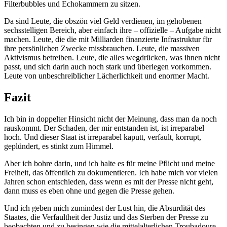
Filterbubbles und Echokammern zu sitzen.
Da sind Leute, die obszön viel Geld verdienen, im gehobenen
sechsstelligen Bereich, aber einfach ihre – offizielle – Aufgabe nicht
machen. Leute, die die mit Milliarden finanzierte Infrastruktur für
ihre persönlichen Zwecke missbrauchen. Leute, die massiven
Aktivismus betreiben. Leute, die alles wegdrücken, was ihnen nicht
passt, und sich darin auch noch stark und überlegen vorkommen.
Leute von unbeschreiblicher Lächerlichkeit und enormer Macht.
Fazit
Ich bin in doppelter Hinsicht nicht der Meinung, dass man da noch
rauskommt. Der Schaden, der mir entstanden ist, ist irreparabel
hoch. Und dieser Staat ist irreparabel kaputt, verfault, korrupt,
geplündert, es stinkt zum Himmel.
Aber ich bohre darin, und ich halte es für meine Pflicht und meine
Freiheit, das öffentlich zu dokumentieren. Ich habe mich vor vielen
Jahren schon entschieden, dass wenn es mit der Presse nicht geht,
dann muss es eben ohne und gegen die Presse gehen.
Und ich geben mich zumindest der Lust hin, die Absurdität des
Staates, die Verfaultheit der Justiz und das Sterben der Presse zu
beobachten und zu besingen wie die mittelalterlichen Troubadoure,