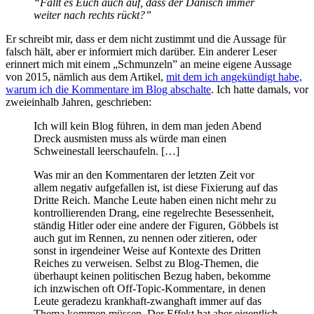
“Fällt es Euch auch auf, dass der Danisch immer
weiter nach rechts rückt?”
Er schreibt mir, dass er dem nicht zustimmt und die Aussage für
falsch hält, aber er informiert mich darüber. Ein anderer Leser
erinnert mich mit einem „Schmunzeln” an meine eigene Aussage
von 2015, nämlich aus dem Artikel,
mit dem ich angekündigt habe,
warum ich die Kommentare im Blog abschalte
. Ich hatte damals, vor
zweieinhalb Jahren, geschrieben:
Ich will kein Blog führen, in dem man jeden Abend
Dreck ausmisten muss als würde man einen
Schweinestall leerschaufeln. […]
Was mir an den Kommentaren der letzten Zeit vor
allem negativ aufgefallen ist, ist diese Fixierung auf das
Dritte Reich. Manche Leute haben einen nicht mehr zu
kontrollierenden Drang, eine regelrechte Besessenheit,
ständig Hitler oder eine andere der Figuren, Göbbels ist
auch gut im Rennen, zu nennen oder zitieren, oder
sonst in irgendeiner Weise auf Kontexte des Dritten
Reiches zu verweisen. Selbst zu Blog-Themen, die
überhaupt keinen politischen Bezug haben, bekomme
ich inzwischen oft Off-Topic-Kommentare, in denen
Leute geradezu krankhaft-zwanghaft immer auf das
Thema kommen müssen. Der Effekt hat aber eigentlich