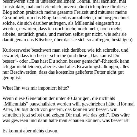
beschweren sich in unterschiedlichem Tonfall, mal sachlich, mal
konstruktiv, mal auch ziemlich unverschämt (ich opfere für diese
Blog schon praktisch meine gesamte Freizeit und mitunter meine
Gesundheit, um das Blog kostenlos anzubieten, und ausgerechnet
solche, die sich darüber aufregen, als Millennial eingestuft zu
werden, erwarten, dass ich noch mehr, noch mehr, noch mehr,
arbeite, natürlich gratis, und merken selbst gar nicht, wie sehr sie
damit genau das Klischee, über das sie sich so aufregen, bestätigen).
Kurioserweise beschwert man sich darüber, wie ich schreibe, und
erwartet, dass ich besser schreibe (und diese „Das kannst Du
besser”- oder „Das hast Du schon besser gemacht”-Rhetorik kann
ich gar nicht leiden), aber es sind alles Erwartungshaltungen, alles
nur Beschwerden, dass das kostenlos gelieferte Futter nicht gut
genug ist.
Wisst Ihr, was mir imponiert hätte?
Wenn diese Generation der unter 40-Jährigen, die nicht als
„Millennials” pauschalisiert werden will, geschrieben hätte „Hör mal
Alter, Du bist doch von gestern, das können wir besser, wir
schreiben jetzt selbst und zeigen Dir mal, wie das geht”. Das wäre
was gewesen und dann hätte man schauen können, was besser ist.
Es kommt aber nichts davon.