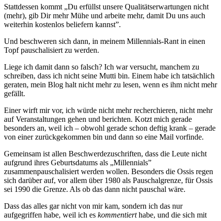
Stattdessen kommt „Du erfüllst unsere Qualitätserwartungen nicht
(mehr), gib Dir mehr Mühe und arbeite mehr, damit Du uns auch
weiterhin kostenlos beliefern kannst”.
Und beschweren sich dann, in meinem Millennials-Rant in einen
Topf pauschalisiert zu werden.
Liege ich damit dann so falsch? Ich war versucht, manchem zu
schreiben, dass ich nicht seine Mutti bin. Einem habe ich tatsächlich
geraten, mein Blog halt nicht mehr zu lesen, wenn es ihm nicht mehr
gefällt.
Einer wirft mir vor, ich würde nicht mehr recherchieren, nicht mehr
auf Veranstaltungen gehen und berichten. Kotzt mich gerade
besonders an, weil ich – obwohl gerade schon deftig krank – gerade
von einer zurückgekommen bin und dann so eine Mail vorfinde.
Gemeinsam ist allen Beschwerdezuschriften, dass die Leute nicht
aufgrund ihres Geburtsdatums als „Millennials”
zusammenpauschalisiert werden wollen. Besonders die Ossis regen
sich darüber auf, vor allem über 1980 als Pauschalgrenze, für Ossis
sei 1990 die Grenze. Als ob das dann nicht pauschal wäre.
Dass das alles gar nicht von mir kam, sondern ich das nur
aufgegriffen habe, weil ich es
kommentiert
habe, und die sich mit