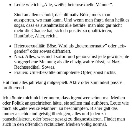
Leute wie ich: „Alte, weiße, heterosexuelle Männer”.
Sind an allem schuld, das ultimativ Böse, muss man
aussperren, wo man kann. Und wenn man fragt, dann heißt es
sogar, dass es ausnahmslos alle beträfe, man also gar nicht
mehr die Chance hat, sich da positiv zu qualifizieren,
Hautfarbe, Alter, reicht.
Heterosexualität: Böse. Wird als „heteronormativ” oder „cis-
gender” oder sowas diffamiert.
Nazi: Alles, was nicht sofort und gehorsamst jede gewünschte
vorgegebene Meinung als die einzig wahre frisst, ist Nazi.
Rechtsradikal. Sowas.
Frauen: Unterbezahlte omnipotente Opfer, sonst nichts.
Hat man alles jahrelang mitgespielt. Aktiv oder zumindest passiv-
profitierend.
Ich könnte mich nicht erinnern, dass irgendwer schon mal Medien
oder Politik angeschrieben hätte, sie sollten mal aufhören, Leute wie
mich als „alte weiße Männer” zu beschimpfen. Bisher galt das
immer als chic und geistig überlegen, alles und jeden zu
pauschalisieren, oder besser gesagt zu diagnostizieren. Findet man
auch in den öffentlich-rechtlichen Medien völlig normal.