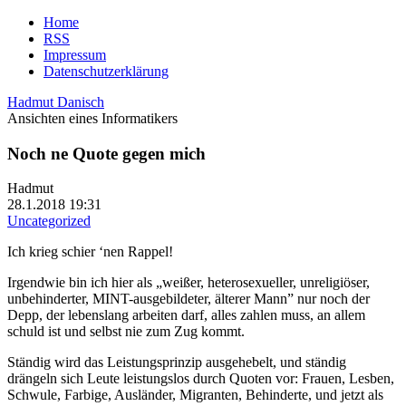
Home
RSS
Impressum
Datenschutzerklärung
Hadmut Danisch
Ansichten eines Informatikers
Noch ne Quote gegen mich
Hadmut
28.1.2018 19:31
Uncategorized
Ich krieg schier ‘nen Rappel!
Irgendwie bin ich hier als „weißer, heterosexueller, unreligiöser,
unbehinderter, MINT-ausgebildeter, älterer Mann” nur noch der
Depp, der lebenslang arbeiten darf, alles zahlen muss, an allem
schuld ist und selbst nie zum Zug kommt.
Ständig wird das Leistungsprinzip ausgehebelt, und ständig
drängeln sich Leute leistungslos durch Quoten vor: Frauen, Lesben,
Schwule, Farbige, Ausländer, Migranten, Behinderte, und jetzt als