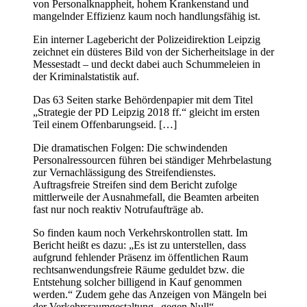
von Personalknappheit, hohem Krankenstand und
mangelnder Effizienz kaum noch handlungsfähig ist.
Ein interner Lagebericht der Polizeidirektion Leipzig
zeichnet ein düsteres Bild von der Sicherheitslage in der
Messestadt – und deckt dabei auch Schummeleien in
der Kriminalstatistik auf.
Das 63 Seiten starke Behördenpapier mit dem Titel
„Strategie der PD Leipzig 2018 ff.“ gleicht im ersten
Teil einem Offenbarungseid. […]
Die dramatischen Folgen: Die schwindenden
Personalressourcen führen bei ständiger Mehrbelastung
zur Vernachlässigung des Streifendienstes.
Auftragsfreie Streifen sind dem Bericht zufolge
mittlerweile der Ausnahmefall, die Beamten arbeiten
fast nur noch reaktiv Notrufaufträge ab.
So finden kaum noch Verkehrskontrollen statt. Im
Bericht heißt es dazu: „Es ist zu unterstellen, dass
aufgrund fehlender Präsenz im öffentlichen Raum
rechtsanwendungsfreie Räume geduldet bzw. die
Entstehung solcher billigend in Kauf genommen
werden.“ Zudem gehe das Anzeigen von Mängeln bei
der Verkehrsraumgestaltung „gegen Null“.