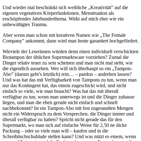
Und wieder mal beschränkt sich weibliche „Kreativität” auf die
eigenen vegetativen Körperfunktionen. Menstruation als
erschöpfendes Jahrhunderthema. Wirkt auf mich eher wie ein
unbewältigtes Trauma.
Aber wenn man schon mit kreativen Namen wie „The Female
Company” ankommt, dann wird man heute garantiert hochgefördert.
Wieviele der Leserinnen würden denn einen individuell verschickten
Biotampon der üblichen Supermarktware vorziehen? Zumal die
Dinger relativ teuer zu sein scheinen und man nicht mal sieht, wie
die eigentlich aussehen. Wer will sich überhaupt so ein „Tampon-
Abo” (darum geht’s letztlich) rein… – pardon – andrehen lassen?
Und was hat das mit Verfügbarkeit von Tampons zu tun, wenn man
nur das Kontingent hat, das einem zugeschickt wird, und nicht
einfach so viele, wie man braucht? Was hat das mit überall
verfügbar zu tun, wenn man unterwegs ist und die Dinger zuhause
liegen, und man die eben gerade nicht einfach und schnell
nachbekommt? Ist ein Tampon-Abo mit fest zugesandten Mengen
nicht ein Widerspruch zu dem Versprechen, die Dinger immer und
überall verfügbar zu haben? Spricht nicht gerade das für den
Supermarkt, wo man sich auf einfache Weise für 2,50 ne dicke
Packung – oder so viele man will – kaufen und in die
Schreibtischschublade stellen kann? Und was nützt es einem, wenn