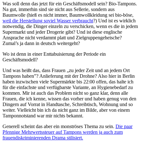
Was soll denn das jetzt für ein Geschäftsmodell sein? Bio-Tampons.
Na gut, immerhin sind sie nicht aus Sellerie, sondern aus
Baumwolle (hieß es nicht immer, Baumwollkleidung sei bio-böse,
weil die Herstellung soviel Wasser verbraucht
?) Und ist es wirklich
notwendig, die Dinger einzeln zu verschicken, wenn es die in jedem
Supermarkt und jeder Drogerie gibt? Und ist diese englische
Ansprache nicht verdammt platt und Zielgruppengeheische?
Zumal’s ja dann in deutsch weitergeht?
Wo ist denn in einer Enttabuisierung der Periode ein
Geschäftsmodell?
Und was heißt das, dass Frauen „zu jeder Zeit und an jedem Ort
Tampons haben”? Anlieferung mit der Drohne? Also hier in Berlin
haben inzwischen viele Supermärkte bis 22:00 offen, das halte ich
für die einfachste und verfügbarste Variante, an Hygienebedarf zu
kommen. Mir ist auch das Problem nicht so ganz klar, denn alle
Frauen, die ich kenne, wissen das vorher und haben genug von den
Dingern auf Vorrat in Handtasche, Schreibtisch, Wohnung und so
weiter. Vielleicht bin ich da nicht ganz im Bilde, aber von einem
Tamponnotstand war mir nichts bekannt.
Generell scheint das aber ein monströses Thema zu sein.
Die paar
Pfennige Mehrwertssteuer auf Tampons werden ja auch zum
frauendiskriminierenden Drama stilisiert.