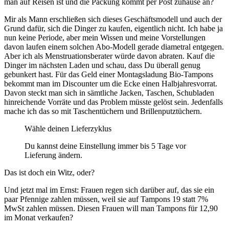
man auf Reisen ist und die Packung kommt per Post zuhause an?
Mir als Mann erschließen sich dieses Geschäftsmodell und auch der
Grund dafür, sich die Dinger zu kaufen, eigentlich nicht. Ich habe ja
nun keine Periode, aber mein Wissen und meine Vorstellungen
davon laufen einem solchen Abo-Modell gerade diametral entgegen.
Aber ich als Menstruationsberater würde davon abraten. Kauf die
Dinger im nächsten Laden und schau, dass Du überall genug
gebunkert hast. Für das Geld einer Montagsladung Bio-Tampons
bekommt man im Discounter um die Ecke einen Halbjahresvorrat.
Davon steckt man sich in sämtliche Jacken, Taschen, Schubladen
hinreichende Vorräte und das Problem müsste gelöst sein. Jedenfalls
mache ich das so mit Taschentüchern und Brillenputztüchern.
Wähle deinen Lieferzyklus
Du kannst deine Einstellung immer bis 5 Tage vor
Lieferung ändern.
Das ist doch ein Witz, oder?
Und jetzt mal im Ernst: Frauen regen sich darüber auf, das sie ein
paar Pfennige zahlen müssen, weil sie auf Tampons 19 statt 7%
MwSt zahlen müssen. Diesen Frauen will man Tampons für 12,90
im Monat verkaufen?